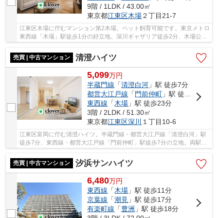
9階 / 1LDK / 43.00㎡
東京都
江東区
木場
２丁目21-7
江東区木場に佇むマンション第2木場。ペット飼育可能です。東京メトロ
東西線「木場」駅徒歩1分の好立地。深川ギャザリア徒歩2分、木場公園
徒歩5分と、買い物・飲食・自然が身近に揃い...
清澄ハイツ
売買 | 中古マンション
5,099
万
円
半蔵門線
「
清澄白河
」駅 徒歩7分
都営大江戸線
「
門前仲町
」駅 徒歩7分
東西線
「
木場
」駅 徒歩23分
3階 / 2LDK / 51.30㎡
東京都
江東区
深川
１丁目10-6
江東区富岡に佇む清澄ハイツ。半蔵門線・都営大江戸線「清澄白河」駅
徒歩7分、東西線・都営大江戸線「門前仲町」駅徒歩7分の立地。両駅共
に駅周辺には買い物施設や飲食店が充実してい...
汐浜サンハイツ
売買 | 中古マンション
6,480
万
円
東西線
「
木場
」駅 徒歩11分
京葉線
「
潮見
」駅 徒歩17分
有楽町線
「
豊洲
」駅 徒歩18分