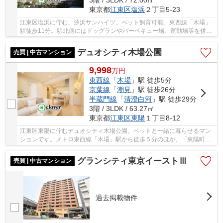
3階 / 3LDK / 72.00㎡
東京都
江東区
塩浜
２丁目5-23
江東区塩浜に佇む、汐浜サンハイツ。ペット飼育可能。東西線「木場」
駅徒歩11分。駅北側にはドッグランやバーベキュー場、運動場等を併設
する公園があり、子育て世代に優しい住環境。...
デュオシティ木場公園
売買 | 中古マンション
9,998
万
円
東西線
「
木場
」駅 徒歩5分
京葉線
「
潮見
」駅 徒歩26分
半蔵門線
「
清澄白河
」駅 徒歩29分
3階 / 3LDK / 63.27㎡
東京都
江東区
東陽
１丁目8-12
江東区東陽に佇むデュオシティ木場公園。ペットと一緒に暮らせるマン
ションです。メトロ東西線「木場」駅から徒歩５分のほか、「東陽町」
駅とも徒歩12分で利用可能。買い物や通勤・通...
グランシティ東京イーストⅢ
売買 | 中古マンション
過去掲載物件