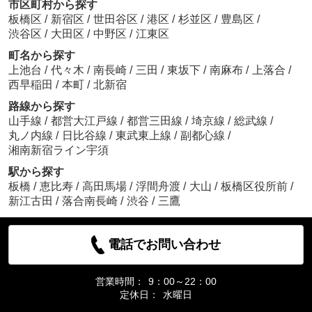
市区町村から探す
板橋区
/
新宿区
/
世田谷区
/
港区
/
杉並区
/
豊島区
/
渋谷区
/
大田区
/
中野区
/
江東区
町名から探す
上池台
/
代々木
/
南長崎
/
三田
/
東坂下
/
南麻布
/
上落合
/
西早稲田
/
本町
/
北新宿
路線から探す
山手線
/
都営大江戸線
/
都営三田線
/
埼京線
/
総武線
/
丸ノ内線
/
日比谷線
/
東武東上線
/
副都心線
/
湘南新宿ライン宇須
駅から探す
板橋
/
恵比寿
/
高田馬場
/
浮間舟渡
/
大山
/
板橋区役所前
/
新江古田
/
落合南長崎
/
渋谷
/
三鷹
電話でお問い合わせ
営業時間：
9：00～22：00
定休日：
水曜日