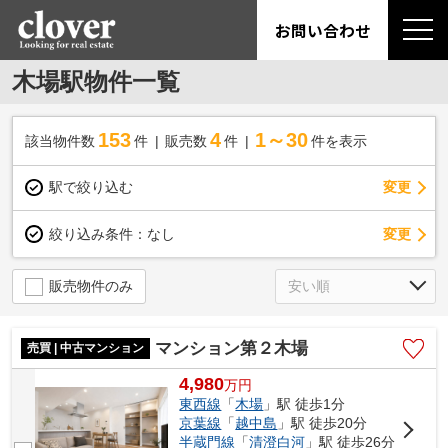
お問い合わせ
木場駅物件一覧
153
4
1～30
該当物件数
件
販売数
件
件を表示
駅で絞り込む
変更
変更
絞り込み条件：
なし
販売物件のみ
マンション第２木場
売買 | 中古マンション
4,980
万
円
東西線
「
木場
」駅 徒歩1分
京葉線
「
越中島
」駅 徒歩20分
半蔵門線
「
清澄白河
」駅 徒歩26分