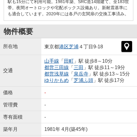
駅も15分にて利用可能。1981年築、SRC造14階建て、全183世
帯。夜間オートロックや宅配ボックス設備あり。新耐震基準に
も適合しています。2020年には各戸の玄関扉の交換工事済み。
物件概要
所在地
東京都
港区
芝浦
４丁目9-18
山手線
「
田町
」駅 徒歩8～10分
都営三田線
「
三田
」駅 徒歩11～19分
交通
都営浅草線
「
泉岳寺
」駅 徒歩13～15分
ゆりかもめ
「
芝浦ふ頭
」駅 徒歩17分
価格
-
管理費
-
専有面積
-
築年月
1981年 4月(築45年)