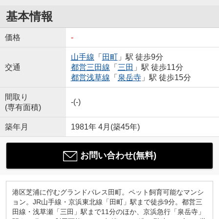
基本情報
価格
-
山手線
「
田町
」駅 徒歩9分
交通
都営三田線
「
三田
」駅 徒歩11分
都営浅草線
「
泉岳寺
」駅 徒歩15分
間取り
-(-)
(専有面積)
築年月
1981年 4月(築45年)
お問い合わせ(無料)
港区芝浦に佇むグランドパレス田町。ペット飼育可能なマンシ
ョン。JR山手線・京浜東北線「田町」駅まで徒歩9分。都営三
田線・浅草瀬「三田」駅まで11分のほか、京浜急行「泉岳寺」