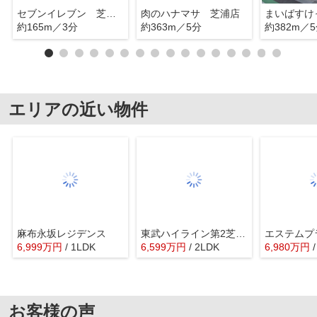
セブンイレブン 芝浦４丁目
肉のハナマサ 芝浦店
約165m／3分
約363m／5分
約382m／
エリアの近い物件
麻布永坂レジデンス
東武ハイライン第2芝虎ノ門
エステムプ
6,999
万
円
/ 1LDK
6,599
万
円
/ 2LDK
6,980
万
円
お客様の声