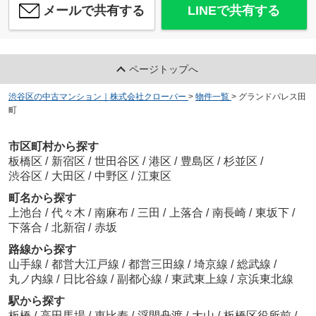
メールで共有する
LINEで共有する
ページトップへ
渋谷区の中古マンション｜株式会社クローバー
>
物件一覧
>
グランドパレス田
町
市区町村から探す
板橋区
/
新宿区
/
世田谷区
/
港区
/
豊島区
/
杉並区
/
渋谷区
/
大田区
/
中野区
/
江東区
町名から探す
上池台
/
代々木
/
南麻布
/
三田
/
上落合
/
南長崎
/
東坂下
/
下落合
/
北新宿
/
赤坂
路線から探す
山手線
/
都営大江戸線
/
都営三田線
/
埼京線
/
総武線
/
丸ノ内線
/
日比谷線
/
副都心線
/
東武東上線
/
京浜東北線
駅から探す
板橋
/
高田馬場
/
恵比寿
/
浮間舟渡
/
大山
/
板橋区役所前
/