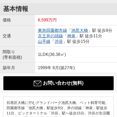
基本情報
価格
6,599万円
東急田園都市線
「
池尻大橋
」駅 徒歩9分
交通
京王井の頭線
「
神泉
」駅 徒歩11分
山手線
「
渋谷
」駅 徒歩15分
間取り
1LDK(36.38㎡)
(専有面積)
築年月
1999年 8月(築27年)
お問い合わせ(無料)
目黒区大橋に佇むグランドパーク池尻大橋。ペット飼育可能。
田園都市線「池尻大橋」駅徒歩9分、井の頭線「神泉」駅徒歩
11分、ビックターミナル「渋谷」駅へ徒歩15分。渋谷が生活圏