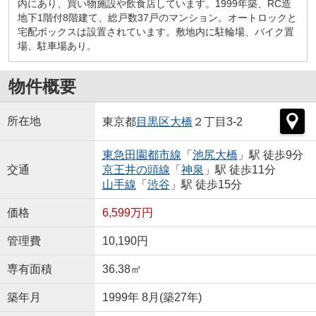
内にあり、買い物施設や飲食店しています。1999年築、RC造
地下1階付8階建て、総戸数37戸のマンション。オートロックと
宅配ボックスは設置されています。敷地内に駐輪場、バイク置
場、駐車場あり。
物件概要
所在地
東京都
目黒区
大橋
２丁目3-2
東急田園都市線
「
池尻大橋
」駅 徒歩9分
交通
京王井の頭線
「
神泉
」駅 徒歩11分
山手線
「
渋谷
」駅 徒歩15分
価格
6,599万円
管理費
10,190円
専有面積
36.38㎡
築年月
1999年 8月(築27年)