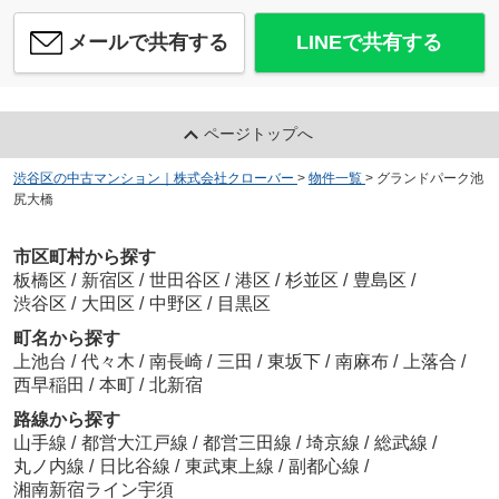
メールで共有する
LINEで共有する
ページトップへ
渋谷区の中古マンション｜株式会社クローバー
>
物件一覧
>
グランドパーク池
尻大橋
市区町村から探す
板橋区
/
新宿区
/
世田谷区
/
港区
/
杉並区
/
豊島区
/
渋谷区
/
大田区
/
中野区
/
目黒区
町名から探す
上池台
/
代々木
/
南長崎
/
三田
/
東坂下
/
南麻布
/
上落合
/
西早稲田
/
本町
/
北新宿
路線から探す
山手線
/
都営大江戸線
/
都営三田線
/
埼京線
/
総武線
/
丸ノ内線
/
日比谷線
/
東武東上線
/
副都心線
/
湘南新宿ライン宇須