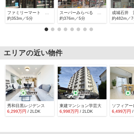
ファミリーマート 目黒青葉台四丁目店
スーパーみらべる 目黒大橋店
成城石井 
約353m／5分
約376m／5分
約482m／
エリアの近い物件
秀和目黒レジデンス
東建マンション学芸大
ソフィアー
6,299
万
円
/ 2LDK
6,998
万
円
/ 2LDK
6,499
万
円