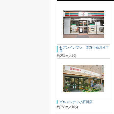
セブンイレブン 文京小石川４丁
目
約254m／4分
グルメシティ小石川店
約788m／10分