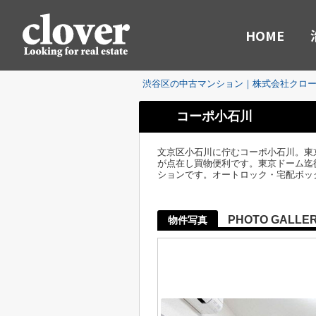
HOME
渋谷区の中古マンション｜株式会社クロ
コーポ小石川
文京区小石川に佇むコーポ小石川。東
が点在し買物便利です。東京ドーム迄徒
ションです。オートロック・宅配ボッ
PHOTO GALLE
物件写真