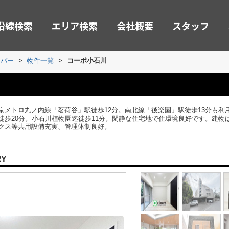
沿線検索
エリア検索
会社概要
スタッフ
ーバー
>
物件一覧
>
コーポ小石川
京メトロ丸ノ内線「茗荷谷」駅徒歩12分。南北線「後楽園」駅徒歩13分も利
歩20分。小石川植物園迄徒歩11分。閑静な住宅地で住環境良好です。建物は1
クス等共用設備充実、管理体制良好。
RY