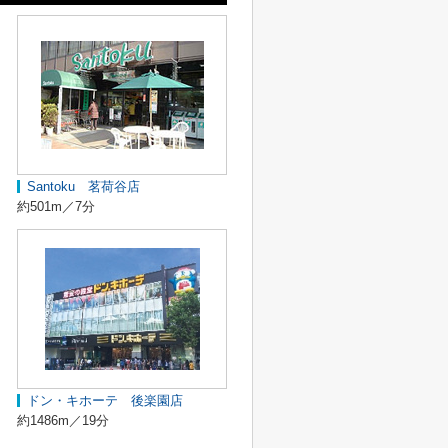
Santoku 茗荷谷店
約501m／7分
ドン・キホーテ 後楽園店
約1486m／19分