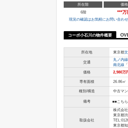
所在階
価格
***
6階
現況の確認はお気軽にお問い合わ
OV
コーポ小石川の物件概要
所在地
東京都
文
丸ノ内線
交通
南北線
「
価格
2,980万
専有面積
26.86㎡
種別/構造
中古マン
備考
■■こち
株式会社
東京都渋
取扱会社
TEL:012
東京都知事