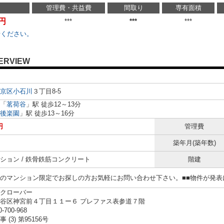
管理費・共益費
間取り
専有面積
万円
***
***
***
せください。
ERVIEW
京区
小石川
３丁目8-5
「
茗荷谷
」駅 徒歩12～13分
後楽園
」駅 徒歩13～16分
円
管理費
築年月(築年数)
ション / 鉄骨鉄筋コンクリート
階建
らのマンション限定でお探しの方お気軽にお問い合わせ下さい。■■物件が発
クローバー
谷区神宮前４丁目１１ー６ プレファス表参道７階
0-700-968
 (3) 第95156号