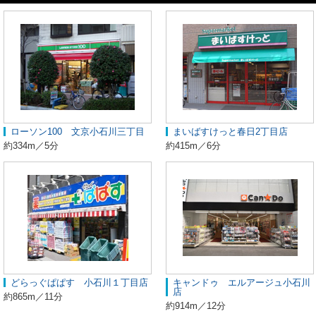
ローソン100 文京小石川三丁目
まいばすけっと春日2丁目店
約334m／5分
約415m／6分
どらっぐぱぱす 小石川１丁目店
キャンドゥ エルアージュ小石川
店
約865m／11分
約914m／12分