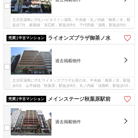
文京区湯島に佇むハピネスイン湯島。中央線・丸ノ内線「御茶ノ水」駅
徒歩7分、銀座線「末広町」駅徒歩8分、千代田線「湯島」駅徒歩9分と
利便性に富んだ立地です。昭和55年築、SRC造9階...
ライオンズプラザ御茶ノ水
売買 | 中古マンション
過去掲載物件
文京区湯島に佇むライオンズプラザお茶の水。中央線「御茶ノ水」駅徒
歩5分、山手線他「秋葉原」駅徒歩9分、丸ノ内線「淡路町」駅徒歩10
分。「東京」駅や「新宿」駅などのターミナル駅...
メインステージ秋葉原駅前
売買 | 中古マンション
過去掲載物件