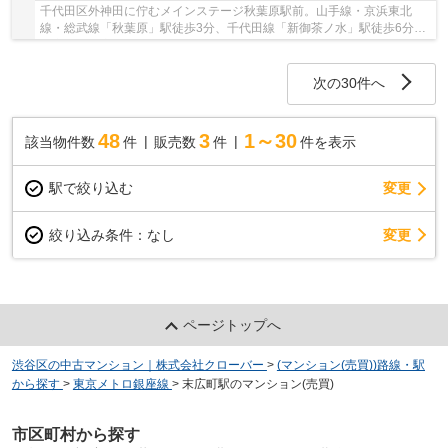
千代田区外神田に佇むメインステージ秋葉原駅前。山手線・京浜東北
線・総武線「秋葉原」駅徒歩3分、千代田線「新御茶ノ水」駅徒歩6分、
銀座線「末広町」駅徒歩8分。ターミナル駅の山手...
次の30件へ
48
3
1～30
該当物件数
件
販売数
件
件を表示
駅で絞り込む
変更
変更
絞り込み条件：
なし
ページトップへ
渋谷区の中古マンション｜株式会社クローバー
>
(マンション(売買))路線・駅
から探す
>
東京メトロ銀座線
>
末広町駅のマンション(売買)
市区町村から探す