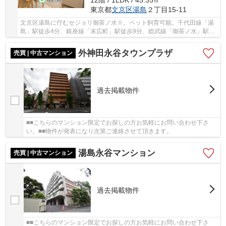
12階 / 1LDK / 45.35㎡
東京都
文京区
湯島
２丁目15-11
文京区湯島に佇むセジョリ御茶ノ水Ⅱ。ペット飼育可能。千代田線「湯
島」駅徒歩4分、銀座線「末広町」駅徒歩9分、総武線「御茶ノ水」駅徒
歩11分と利便性に富んだ立地。周辺には買い物施...
外神田永谷タウンプラザ
売買 | 中古マンション
過去掲載物件
■■こちらのマンション限定でお探しの方お気軽にお問い合わせ下さ
い。■■物件が発表になり次第ご連絡させて頂きます。
湯島永谷マンション
売買 | 中古マンション
過去掲載物件
■■こちらのマンション限定でお探しの方お気軽にお問い合わせ下さ