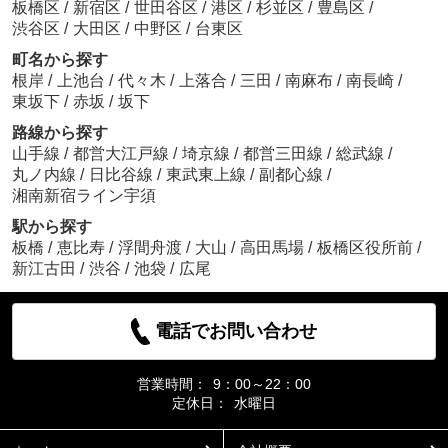
板橋区
/
新宿区
/
世田谷区
/
港区
/
杉並区
/
豊島区
/
渋谷区
/
大田区
/
中野区
/
台東区
町名から探す
根岸
/
上池台
/
代々木
/
上落合
/
三田
/
南麻布
/
南長崎
/
東坂下
/
赤坂
/
坂下
路線から探す
山手線
/
都営大江戸線
/
埼京線
/
都営三田線
/
総武線
/
丸ノ内線
/
日比谷線
/
東武東上線
/
副都心線
/
湘南新宿ライン宇須
駅から探す
板橋
/
恵比寿
/
浮間舟渡
/
大山
/
高田馬場
/
板橋区役所前
/
新江古田
/
渋谷
/
池袋
/
広尾
電話でお問い合わせ
営業時間：
9：00～22：00
定休日：
水曜日