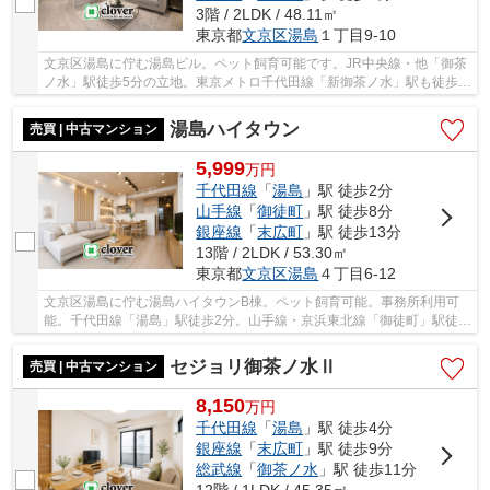
3階 / 2LDK / 48.11㎡
東京都
文京区
湯島
１丁目9-10
文京区湯島に佇む湯島ビル。ペット飼育可能です。JR中央線・他「御茶
ノ水」駅徒歩5分の立地。東京メトロ千代田線「新御茶ノ水」駅も徒歩5
分、銀座線「末広町」駅は徒歩7分と複数路線が...
湯島ハイタウン
売買 | 中古マンション
5,999
万
円
千代田線
「
湯島
」駅 徒歩2分
山手線
「
御徒町
」駅 徒歩8分
銀座線
「
末広町
」駅 徒歩13分
13階 / 2LDK / 53.30㎡
東京都
文京区
湯島
４丁目6-12
文京区湯島に佇む湯島ハイタウンB棟。ペット飼育可能。事務所利用可
能。千代田線「湯島」駅徒歩2分。山手線・京浜東北線「御徒町」駅徒歩
8分。銀座線「上野広小路」駅徒歩6分と利便性...
セジョリ御茶ノ水Ⅱ
売買 | 中古マンション
8,150
万
円
千代田線
「
湯島
」駅 徒歩4分
銀座線
「
末広町
」駅 徒歩9分
総武線
「
御茶ノ水
」駅 徒歩11分