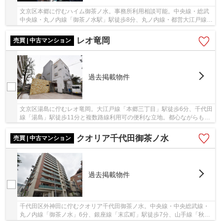
文京区本郷に佇むハイム御茶ノ水。事務所利用相談可能。中央線・総武
中央線・丸ノ内線「御茶ノ水駅」駅徒歩8分、丸ノ内線・都営大江戸線
「本郷三丁目」駅徒歩8分、2駅4路線利用可能。...
レオ竜岡
売買 | 中古マンション
過去掲載物件
文京区湯島に佇むレオ竜岡。大江戸線「本郷三丁目」駅徒歩6分、千代田
線「湯島」駅徒歩11分と複数路線利用可の便利な立地。都心ながらも落
ち着いた住環境で、スーパーなど買い物環境も...
クオリア千代田御茶ノ水
売買 | 中古マンション
過去掲載物件
千代田区外神田に佇むクオリア千代田御茶ノ水。中央線・中央総武線・
丸ノ内線「御茶ノ水」6分、銀座線「末広町」駅徒歩7分、山手線「秋葉