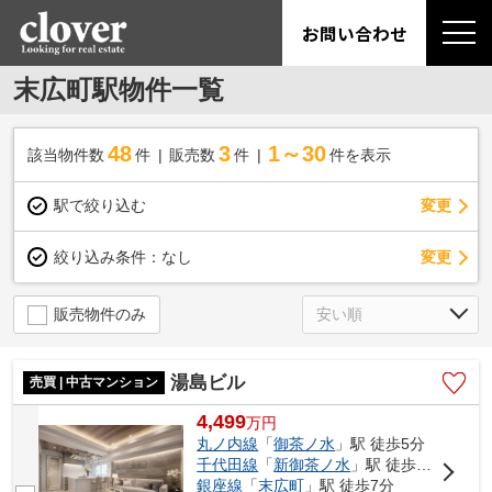
お問い合わせ
末広町駅物件一覧
48
3
1～30
該当物件数
件
販売数
件
件を表示
駅で絞り込む
変更
変更
絞り込み条件：
なし
販売物件のみ
湯島ビル
売買 | 中古マンション
4,499
万
円
丸ノ内線
「
御茶ノ水
」駅 徒歩5分
千代田線
「
新御茶ノ水
」駅 徒歩5分
銀座線
「
末広町
」駅 徒歩7分