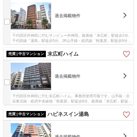
過去掲載物件
千代田区外神田に佇むサンビュー外神田。銀座線「末広町」駅徒歩2分、
千代田線「湯島」駅徒歩5分、JR山手線・総武線「秋葉原」駅徒歩9分
と、複数駅・路線利用可能な立地です。周辺には...
末広町ハイム
売買 | 中古マンション
過去掲載物件
千代田区外神田に佇む末広町ハイム。事務所使用可能です。山手線・京
浜東北線・総武中央線他「秋葉原」駅徒歩8分、銀座線「末広町」駅徒歩
4分。ターミナル駅の山手線他「東京」駅まで2...
ハピネスイン湯島
売買 | 中古マンション
過去掲載物件