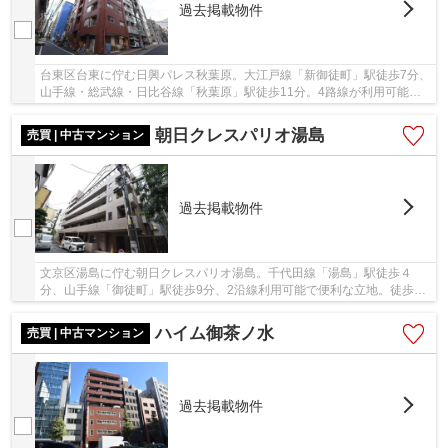
過去掲載物件
台東区台東に佇む日興パレス秋葉原。大江戸線「新御徒町」駅徒歩7分、
山手線・総武線・日比谷線「秋葉原」駅徒歩11分。4路線が利用可能な
好立地です。世界的な観光名所でもある「秋葉...
朝日クレスパリオ湯島
売買 | 中古マンション
過去掲載物件
文京区湯島に佇む朝日クレスパリオ湯島。千代田線「湯島」駅徒歩４
分、山手線「御徒町」駅徒歩9分、2沿線利用可能で便利な立地。徒歩圏
内にはスーパーやコンビニ、ドラッグストアがあ...
ハイム御茶ノ水
売買 | 中古マンション
過去掲載物件