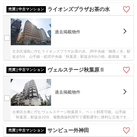
原」駅徒歩12分。平成22年築、鉄骨鉄筋コンク...
ライオンズプラザお茶の水
売買 | 中古マンション
過去掲載物件
文京区湯島に佇むライオンズプラザお茶の水。JR中央線「御茶ノ水」駅
徒歩5分、山手線・総武中央線「秋葉原」駅徒歩9分の他、銀座線「末広
町」駅など複数路線利用可能で通勤通学にも便...
ヴェルステージ秋葉原Ⅱ
売買 | 中古マンション
過去掲載物件
台東区台東に佇むヴェルステージ秋葉原Ⅱ。ペット飼育可能。山手線
「秋葉原」駅徒歩10分、複数路線利用可で通勤通学に便利な立地です。
周辺にはスーパーやコンビニなどもありお買い物に...
サンビュー外神田
売買 | 中古マンション