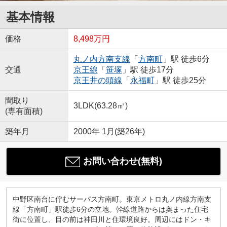
基本情報
価格
8,498万円
丸ノ内方南支線
「
方南町
」駅 徒歩6分
交通
京王線
「
笹塚
」駅 徒歩17分
京王井の頭線
「
永福町
」駅 徒歩25分
間取り
3LDK(63.28㎡)
(専有面積)
築年月
2000年 1月(築26年)
お問い合わせ(無料)
中野区南台に佇むサーパス方南町。東京メトロ丸ノ内線方南支
線「方南町」駅徒歩6分の立地。幹線道路からは奥まった住宅
街に位置し、目の前は神田川と住環境良好。周辺にはドン・キ