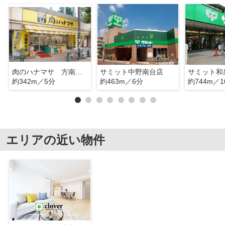
肉のハナマサ 方南町店
サミット中野南台店
サミット和
約342m／5分
約463m／6分
約744m／1
エリアの近い物件