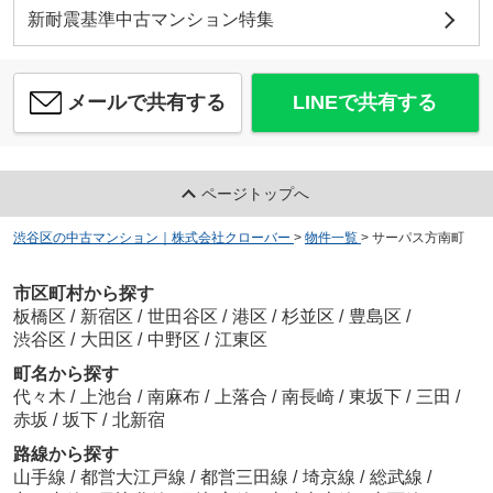
新耐震基準中古マンション特集
メールで共有する
LINEで共有する
ページトップへ
渋谷区の中古マンション｜株式会社クローバー
>
物件一覧
>
サーパス方南町
市区町村から探す
板橋区
/
新宿区
/
世田谷区
/
港区
/
杉並区
/
豊島区
/
渋谷区
/
大田区
/
中野区
/
江東区
町名から探す
代々木
/
上池台
/
南麻布
/
上落合
/
南長崎
/
東坂下
/
三田
/
赤坂
/
坂下
/
北新宿
路線から探す
山手線
/
都営大江戸線
/
都営三田線
/
埼京線
/
総武線
/