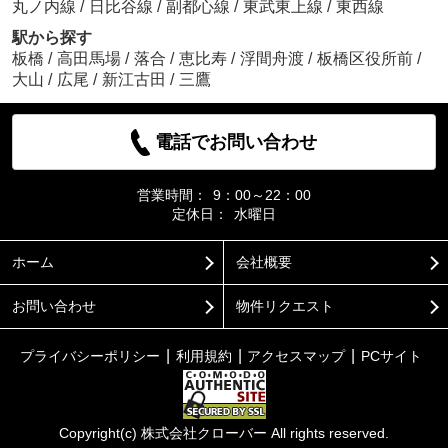
丸ノ内線
/
日比谷線
/
副都心線
/
東武東上線
/
東西線
駅から探す
板橋
/
高田馬場
/
落合
/
恵比寿
/
浮間舟渡
/
板橋区役所前
/
大山
/
広尾
/
新江古田
/
三鷹
電話でお問い合わせ
営業時間：
9：00～22：00
定休日：
水曜日
ホーム
会社概要
お問い合わせ
物件リクエスト
プライバシーポリシー
利用規約
アクセスマップ
PCサイト
Copyright(c) 株式会社クローバー All rights reserved.