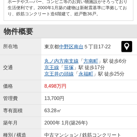
ホーテやス―パー、コンビニ等のお買い物施設がそろっており
生活便利です。2000年1月築の建物は新耐震基準に準拠してお
り、鉄筋コンクリート造6階建て、総戸数36戸。
物件概要
所在地
東京都
中野区
南台
５丁目17-22
丸ノ内方南支線
「
方南町
」駅 徒歩6分
交通
京王線
「
笹塚
」駅 徒歩17分
京王井の頭線
「
永福町
」駅 徒歩25分
価格
8,498万円
管理費
13,700円
専有面積
63.28㎡
築年月
2000年 1月(築26年)
種別 / 構造
中古マンション / 鉄筋コンクリート