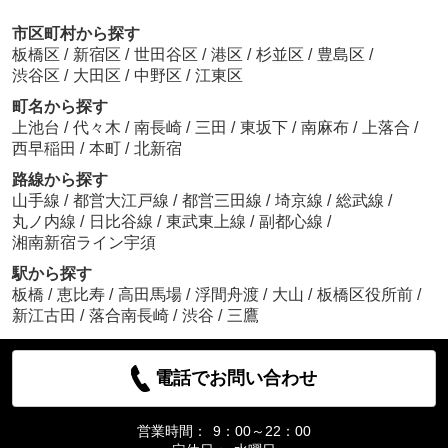
市区町村から探す
板橋区
/
新宿区
/
世田谷区
/
港区
/
杉並区
/
豊島区
/
渋谷区
/
大田区
/
中野区
/
江東区
町名から探す
上池台
/
代々木
/
南長崎
/
三田
/
東坂下
/
南麻布
/
上落合
/
西早稲田
/
本町
/
北新宿
路線から探す
山手線
/
都営大江戸線
/
都営三田線
/
埼京線
/
総武線
/
丸ノ内線
/
日比谷線
/
東武東上線
/
副都心線
/
湘南新宿ライン宇須
駅から探す
板橋
/
恵比寿
/
高田馬場
/
浮間舟渡
/
大山
/
板橋区役所前
/
新江古田
/
落合南長崎
/
渋谷
/
三鷹
電話でお問い合わせ
営業時間：
9：00～22：00