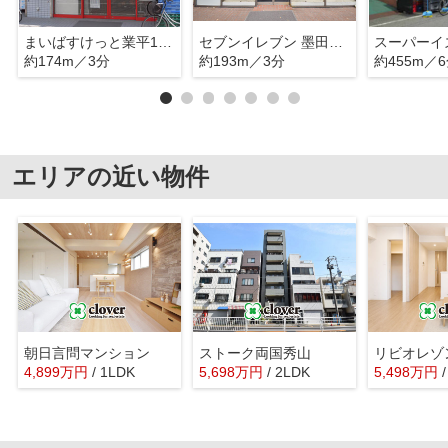
まいばすけっと業平1丁目店
セブンイレブン 墨田業平１丁目
スーパーイ
約174m／3分
約193m／3分
約455m／
エリアの近い物件
朝日言問マンション
ストーク両国秀山
リビオレゾ
4,899
万
円
/ 1LDK
5,698
万
円
/ 2LDK
5,498
万
円