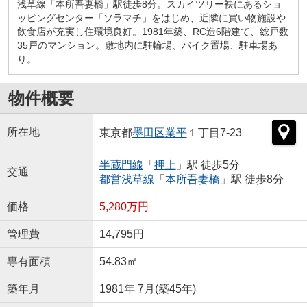
浅草線「本所吾妻橋」駅徒歩8分。スカイツリー袂にあるショ
ッピングセンター「ソラマチ」をはじめ、近隣に買い物施設や
飲食店が充実し住環境良好。1981年築、RC造6階建て、総戸数
35戸のマンション。敷地内に駐輪場、バイク置場、駐車場あ
り。
物件概要
所在地
東京都
墨田区
業平
１丁目7-23
半蔵門線
「
押上
」駅 徒歩5分
交通
都営浅草線
「
本所吾妻橋
」駅 徒歩8分
価格
5,280万円
管理費
14,795円
専有面積
54.83㎡
築年月
1981年 7月(築45年)