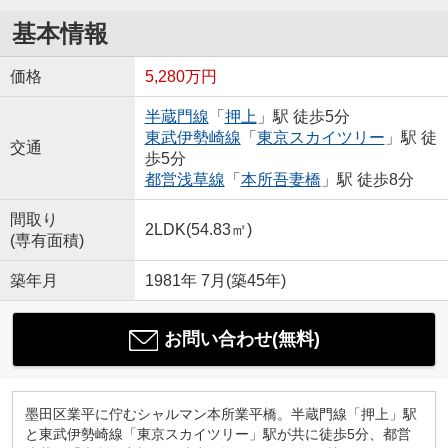
基本情報
価格
5,280万円
半蔵門線
「
押上
」駅 徒歩5分
東武伊勢崎線
「
東京スカイツリー
」駅 徒
交通
歩5分
都営浅草線
「
本所吾妻橋
」駅 徒歩8分
間取り
2LDK(54.83㎡)
(専有面積)
築年月
1981年 7月(築45年)
お問い合わせ(無料)
墨田区業平に佇むシャルマン本所業平橋。半蔵門線「押上」駅
と東武伊勢崎線「東京スカイツリー」駅が共に徒歩5分、都営