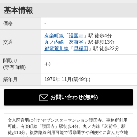
基本情報
価格
-
有楽町線
「
護国寺
」駅 徒歩4分
交通
丸ノ内線
「
茗荷谷
」駅 徒歩13分
都電荒川線
「
早稲田
」駅 徒歩22分
間取り
-(-)
(専有面積)
築年月
1976年 11月(築49年)
お問い合わせ(無料)
文京区音羽に佇むセブンスターマンション護国寺。事務所利用
可能。有楽町線「護国寺」駅徒歩4分、丸ノ内線「茗荷谷」駅
徒歩13分。複数路線利用可能で通勤通学や利便性に富んだ立地