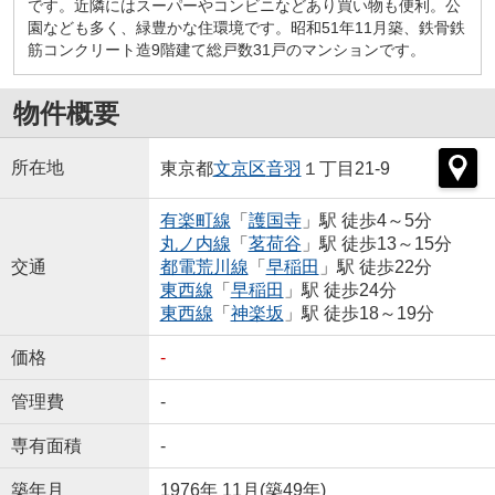
です。近隣にはスーパーやコンビニなどあり買い物も便利。公
園なども多く、緑豊かな住環境です。昭和51年11月築、鉄骨鉄
筋コンクリート造9階建て総戸数31戸のマンションです。
物件概要
所在地
東京都
文京区
音羽
１丁目21-9
有楽町線
「
護国寺
」駅 徒歩4～5分
丸ノ内線
「
茗荷谷
」駅 徒歩13～15分
交通
都電荒川線
「
早稲田
」駅 徒歩22分
東西線
「
早稲田
」駅 徒歩24分
東西線
「
神楽坂
」駅 徒歩18～19分
価格
-
管理費
-
専有面積
-
築年月
1976年 11月(築49年)