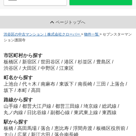
ページトップへ
渋谷区の中古マンション｜株式会社クローバー
>
物件一覧
>
セブンスターマン
ション護国寺
市区町村から探す
板橋区
/
新宿区
/
世田谷区
/
港区
/
杉並区
/
豊島区
/
渋谷区
/
大田区
/
中野区
/
江東区
町名から探す
上池台
/
代々木
/
南麻布
/
東坂下
/
南長崎
/
三田
/
上落合
/
坂下
/
本町
/
高田
路線から探す
山手線
/
都営大江戸線
/
都営三田線
/
埼京線
/
総武線
/
丸ノ内線
/
日比谷線
/
副都心線
/
東武東上線
/
東西線
駅から探す
板橋
/
高田馬場
/
落合
/
恵比寿
/
浮間舟渡
/
板橋区役所前
/
大山
/
広尾
/
新江古田
/
落合南長崎