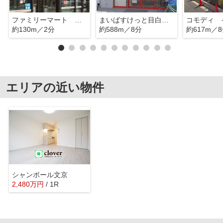
ファミリーマート 音羽一丁目店
まいばすけっと目白台3丁目店
約130m／2分
約588m／8分
約617m／
エリアの近い物件
シャンボール文京
2,480
万
円
/ 1R