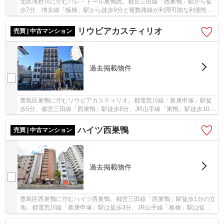
北区滝野川に佇むパレ・ドール巣鴨西。都営三田線「西巣鴨」駅から徒
歩7分、埼京線「板橋」駅から徒歩9分と複数路線が利用可能な利便性の
良い立地。周辺にはスーパー・コンビニなどお...
リウビアカスティリオ
売買 | 中古マンション
過去掲載物件
豊島区巣鴨に佇むリウビアカスティリオ。都電荒川線「新庚申塚」駅徒
歩5分、都営三田線「西巣鴨」駅徒歩8分、JR山手線「巣鴨」駅徒歩10
分。巣鴨地蔵通り商店街まで徒歩2分、買い物施設...
ハイツ西巣鴨
売買 | 中古マンション
過去掲載物件
豊島区西巣鴨に佇むハイツ西巣鴨。都営三田線「西巣鴨」駅徒歩1分の立
地。都電荒川線「新庚申塚」駅は徒歩3分、JR山手線「板橋」駅は徒歩
15分と複数駅・路線が利用可能です。巣鴨駅ま...