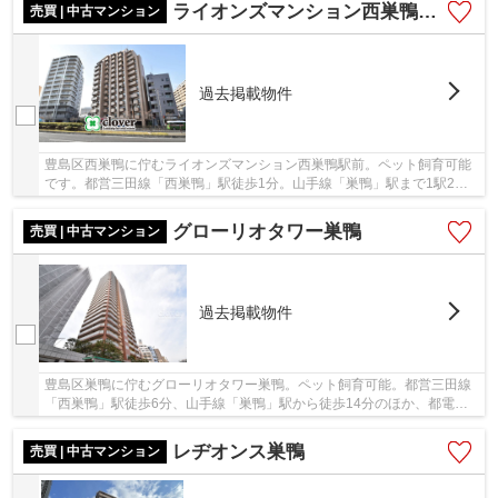
ライオンズマンション西巣鴨駅前
売買 | 中古マンション
過去掲載物件
豊島区西巣鴨に佇むライオンズマンション西巣鴨駅前。ペット飼育可能
です。都営三田線「西巣鴨」駅徒歩1分。山手線「巣鴨」駅まで1駅2分
でアクセス可能です。都心や空港へのアクセスも...
グローリオタワー巣鴨
売買 | 中古マンション
過去掲載物件
豊島区巣鴨に佇むグローリオタワー巣鴨。ペット飼育可能。都営三田線
「西巣鴨」駅徒歩6分、山手線「巣鴨」駅から徒歩14分のほか、都電荒
川線「新庚申塚」駅徒歩1分。「大塚」駅への徒...
レヂオンス巣鴨
売買 | 中古マンション