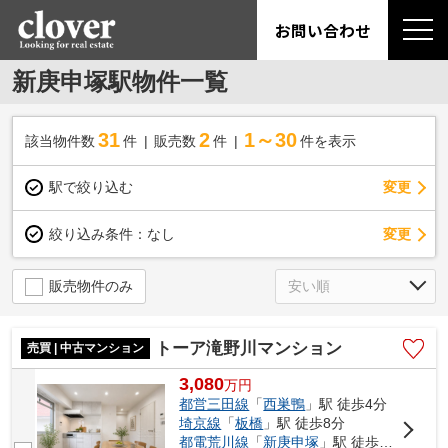
お問い合わせ
新庚申塚駅物件一覧
31
2
1～30
該当物件数
件
販売数
件
件を表示
駅で絞り込む
変更
変更
絞り込み条件：
なし
販売物件のみ
トーア滝野川マンション
売買 | 中古マンション
3,080
万
円
都営三田線
「
西巣鴨
」駅 徒歩4分
埼京線
「
板橋
」駅 徒歩8分
都電荒川線
「
新庚申塚
」駅 徒歩10分