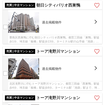
朝日シティパリオ西巣鴨
売買 | 中古マンション
過去掲載物件
豊島区西巣鴨に佇む朝日シティパリオ西巣鴨。都営三田線「巣鴨」駅徒
歩1分、埼京線「板橋」駅徒歩13分。ターミナル駅の山手線「池袋」駅
へのアクセスが良く利便性に富んだ立地です。周...
トーア滝野川マンション
売買 | 中古マンション
過去掲載物件
北区滝野川に佇むトーア滝野川マンション。都営三田線「西巣鴨」駅徒
歩4分、埼京線「板橋」駅徒歩8分。ターミナル駅「池袋」駅まで、埼京
線にて乗車時間4分でアクセス可能です。1981年...
トーア滝野川マンション
売買 | 中古マンション