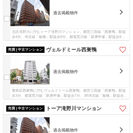
過去掲載物件
北区滝野川に佇むトーア滝野川マンション。都営三田線「西巣鴨」駅徒
歩4分、埼京線「板橋」駅徒歩8分、都電荒川線「新庚申塚」駅徒歩9
分。3駅3路線利用可能で、通勤通学・お出掛けに便...
ヴェルドミール西巣鴨
売買 | 中古マンション
過去掲載物件
豊島区西巣鴨に佇むヴェルドミール西巣鴨。都営三田線「西巣鴨」駅徒
歩3分、都電荒川線「新庚申塚」駅徒歩7分、JR埼京線「板橋」駅徒歩10
分と複数路線が利用可能です。近隣には買い物...
トーア滝野川マンション
売買 | 中古マンション
過去掲載物件