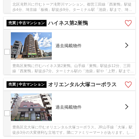
北区滝野川に佇むトーア滝野川マンション。都営三田線「西巣鴨」駅徒
歩4分、埼京線「板橋」駅徒歩9分。ターミナル駅「池袋」駅まで、埼京
線にて乗車時間4分でアクセス可能な利便性の高...
ハイネス第2巣鴨
売買 | 中古マンション
過去掲載物件
豊島区巣鴨に佇むハイネス第2巣鴨。山手線「巣鴨」駅徒歩12分、三田
線「西巣鴨」駅徒歩7分。ターミナル駅の「池袋」駅や「上野」駅までの
アクセスも良く利便性良好です。昭和59年築の...
オリエンタル大塚コーポラス
売買 | 中古マンション
過去掲載物件
豊島区北大塚に佇むオリエンタル大塚コーポラス。JR山手線「大塚」駅
徒歩3分の大変便利な立地です。隣にファミリーマートがあります。しか
も駅前なので飲食店他、商業施設が多数あり、...