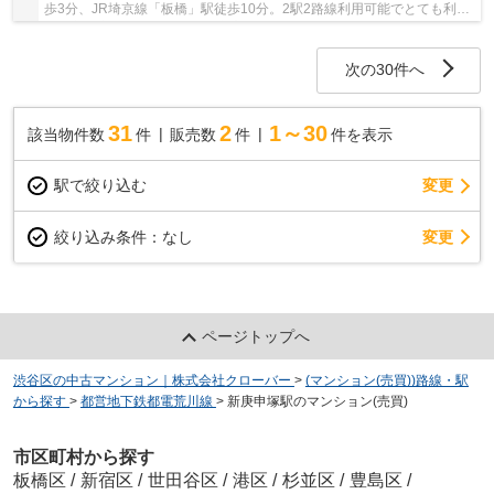
歩3分、JR埼京線「板橋」駅徒歩10分。2駅2路線利用可能でとても利便
性の良い立地です。地蔵通り商店街まで約650ｍ...
次の30件へ
31
2
1～30
該当物件数
件
販売数
件
件を表示
駅で絞り込む
変更
変更
絞り込み条件：
なし
ページトップへ
渋谷区の中古マンション｜株式会社クローバー
>
(マンション(売買))路線・駅
から探す
>
都営地下鉄都電荒川線
>
新庚申塚駅のマンション(売買)
市区町村から探す
板橋区
/
新宿区
/
世田谷区
/
港区
/
杉並区
/
豊島区
/