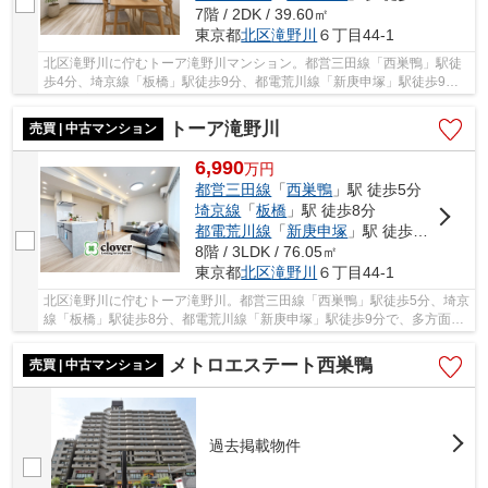
7階 / 2DK / 39.60㎡
東京都
北区
滝野川
６丁目44-1
北区滝野川に佇むトーア滝野川マンション。都営三田線「西巣鴨」駅徒
歩4分、埼京線「板橋」駅徒歩9分、都電荒川線「新庚申塚」駅徒歩9分
で、多方面へアクセス可能。周辺には、スーパー...
トーア滝野川
売買 | 中古マンション
6,990
万
円
都営三田線
「
西巣鴨
」駅 徒歩5分
埼京線
「
板橋
」駅 徒歩8分
都電荒川線
「
新庚申塚
」駅 徒歩10分
8階 / 3LDK / 76.05㎡
東京都
北区
滝野川
６丁目44-1
北区滝野川に佇むトーア滝野川。都営三田線「西巣鴨」駅徒歩5分、埼京
線「板橋」駅徒歩8分、都電荒川線「新庚申塚」駅徒歩9分で、多方面へ
アクセス可能。周辺には、スーパーやドラッグ...
メトロエステート西巣鴨
売買 | 中古マンション
過去掲載物件