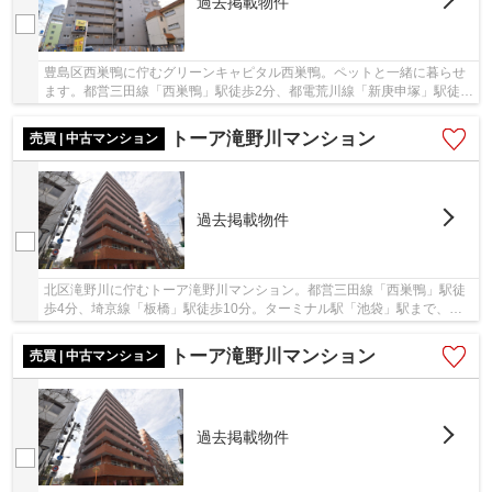
過去掲載物件
豊島区西巣鴨に佇むグリーンキャピタル西巣鴨。ペットと一緒に暮らせ
ます。都営三田線「西巣鴨」駅徒歩2分、都電荒川線「新庚申塚」駅徒歩
6分、埼京線「板橋」駅徒歩15分。「池袋」駅...
トーア滝野川マンション
売買 | 中古マンション
過去掲載物件
北区滝野川に佇むトーア滝野川マンション。都営三田線「西巣鴨」駅徒
歩4分、埼京線「板橋」駅徒歩10分。ターミナル駅「池袋」駅まで、埼
京線にて乗車時間4分でアクセス可能な利便性の...
トーア滝野川マンション
売買 | 中古マンション
過去掲載物件