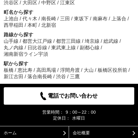
渋谷区
/
大田区
/
中野区
/
江東区
町名から探す
上池台
/
代々木
/
南長崎
/
三田
/
東坂下
/
南麻布
/
上落合
/
西早稲田
/
本町
/
北新宿
路線から探す
山手線
/
都営大江戸線
/
都営三田線
/
埼京線
/
総武線
/
丸ノ内線
/
日比谷線
/
東武東上線
/
副都心線
/
湘南新宿ライン宇須
駅から探す
板橋
/
恵比寿
/
高田馬場
/
浮間舟渡
/
大山
/
板橋区役所前
/
新江古田
/
落合南長崎
/
渋谷
/
三鷹
電話でお問い合わせ
営業時間：
9：00～22：00
定休日：
水曜日
ホーム
会社概要