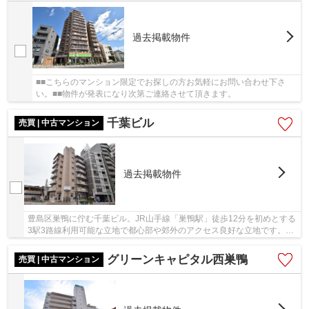
過去掲載物件
■■こちらのマンション限定でお探しの方お気軽にお問い合わせ下さ
い。■■物件が発表になり次第ご連絡させて頂きます。
千葉ビル
売買 | 中古マンション
過去掲載物件
豊島区巣鴨に佇む千葉ビル。JR山手線「巣鴨駅」徒歩12分を初めとする
3駅3路線利用可能な立地で都心部や郊外のアクセス良好な立地です。近
隣には商業施設多数で買い物も便利。マンショ...
グリーンキャピタル西巣鴨
売買 | 中古マンション