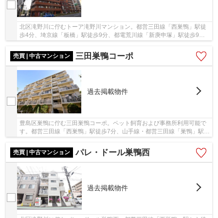
北区滝野川に佇むトーア滝野川マンション。都営三田線「西巣鴨」駅徒
歩4分、埼京線「板橋」駅徒歩9分、都電荒川線「新庚申塚」駅徒歩9分
で、多方面へアクセス可能。周辺には、スーパー...
三田巣鴨コーポ
売買 | 中古マンション
過去掲載物件
豊島区巣鴨に佇む三田巣鴨コーポ。ペット飼育および事務所利用可能で
す。都営三田線「西巣鴨」駅徒歩7分、山手線・都営三田線「巣鴨」駅徒
歩17分。都心や空港へのアクセスも良く利便性...
パレ・ドール巣鴨西
売買 | 中古マンション
過去掲載物件