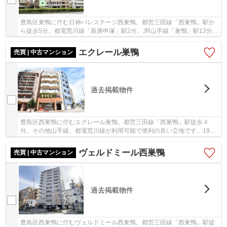
豊島区巣鴨に佇む日神パレステージ西巣鴨。都営三田線「西巣鴨」駅か
ら徒歩5分、都電荒川線「新庚申塚」駅2分、JR山手線「巣鴨」駅13分。
通勤・通学やお買い物などに利便性の高い立地...
エクレール巣鴨
売買 | 中古マンション
過去掲載物件
豊島区西巣鴨に佇むエクレール巣鴨。都営三田線「西巣鴨」駅徒歩４
分。その他山手線、都電荒川線が利用可能で便利の良い立地です。1984
年築SRC造、総戸数16戸の新耐震基準のマンション...
ヴェルドミール西巣鴨
売買 | 中古マンション
過去掲載物件
豊島区西巣鴨に佇むヴェルドミール西巣鴨。都営三田線「西巣鴨」駅徒