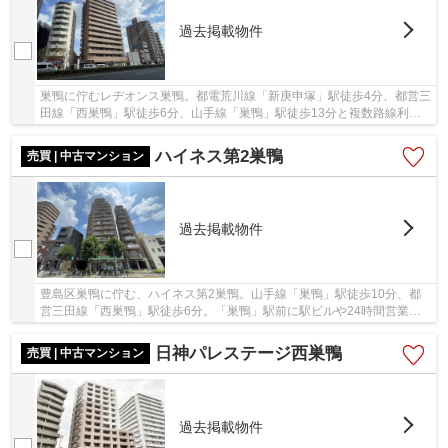
過去掲載物件
巣鴨に佇むレヂオンス巣鴨。都電荒川線「新庚申塚」駅徒歩4分、都営三
田線「西巣鴨」駅徒歩6分、山手線「巣鴨」駅徒歩13分と複数路線利用
可能で通勤通学に便利な立地。徒歩10分圏内に...
ハイネス第2巣鴨
売買 | 中古マンション
過去掲載物件
豊島区巣鴨に佇む、ハイネス第2巣鴨。山手線「巣鴨」駅徒歩10分、都
営三田線「西巣鴨」駅徒歩6分。「巣鴨」駅前に駅ビルや24時間営業の
スーパー等が充実しており、生活環境が整ってい...
日神パレステージ西巣鴨
売買 | 中古マンション
過去掲載物件