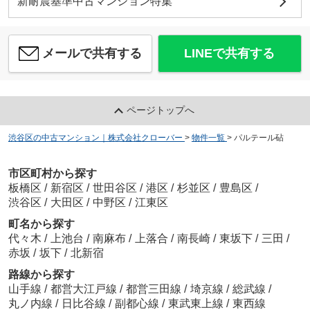
新耐震基準中古マンション特集
メールで共有する
LINEで共有する
ページトップへ
渋谷区の中古マンション｜株式会社クローバー
>
物件一覧
>
パルテール砧
市区町村から探す
板橋区
/
新宿区
/
世田谷区
/
港区
/
杉並区
/
豊島区
/
渋谷区
/
大田区
/
中野区
/
江東区
町名から探す
代々木
/
上池台
/
南麻布
/
上落合
/
南長崎
/
東坂下
/
三田
/
赤坂
/
坂下
/
北新宿
路線から探す
山手線
/
都営大江戸線
/
都営三田線
/
埼京線
/
総武線
/
丸ノ内線
/
日比谷線
/
副都心線
/
東武東上線
/
東西線