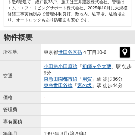
ト造6階建て、総戸数33戸、施工は三井建設株式会社、管理は
エム・エフ・リビングサポート株式会社、2025年10月に大規模
修繕工事実施済みで管理体制良好。敷地内、駐車場、駐輪場あ
り、オートロックもあり防犯面も安心です。
物件概要
所在地
東京都
世田谷区
砧
４丁目10-6
小田急小田原線
「
祖師ヶ谷大蔵
」駅 徒歩
9分
交通
東急田園都市線
「
用賀
」駅 徒歩36分
東急世田谷線
「
宮の坂
」駅 徒歩44分
価格
-
管理費
-
専有面積
-
築年月
1997年 3月(築29年)