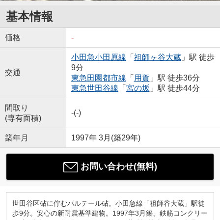
基本情報
価格
-
小田急小田原線
「
祖師ヶ谷大蔵
」駅 徒歩
9分
交通
東急田園都市線
「
用賀
」駅 徒歩36分
東急世田谷線
「
宮の坂
」駅 徒歩44分
間取り
-(-)
(専有面積)
築年月
1997年 3月(築29年)
お問い合わせ(無料)
世田谷区砧に佇むパルテール砧。小田急線「祖師谷大蔵」駅徒
歩9分。安心の新耐震基準建物。1997年3月築、鉄筋コンクリー