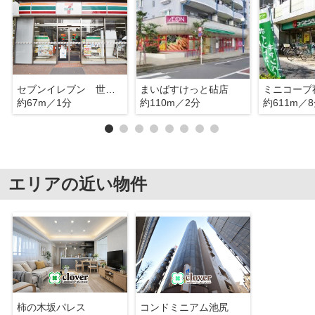
セブンイレブン 世田谷砧４丁目
まいばすけっと砧店
ミニコープ
約67m／1分
約110m／2分
約611m／
エリアの近い物件
柿の木坂パレス
コンドミニアム池尻