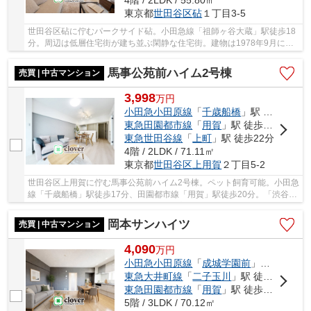
4階 / 2LDK / 55.80㎡
東京都
世田谷区
砧
１丁目3-5
世田谷区砧に佇むパークサイド砧。小田急線「祖師ヶ谷大蔵」駅徒歩18
分。周辺は低層住宅街が建ち並ぶ閑静な住宅街。建物は1978年9月に辰
村組によって施工されたRC造4階建て総戸数21戸...
馬事公苑前ハイム2号棟
売買 | 中古マンション
3,998
万
円
小田急小田原線
「
千歳船橋
」駅 徒歩17分
東急田園都市線
「
用賀
」駅 徒歩20分
東急世田谷線
「
上町
」駅 徒歩22分
4階 / 2LDK / 71.11㎡
東京都
世田谷区
上用賀
２丁目5-2
世田谷区上用賀に佇む馬事公苑前ハイム2号棟。ペット飼育可能。小田急
線「千歳船橋」駅徒歩17分、田園都市線「用賀」駅徒歩20分。「渋谷」
駅行のバス便も豊富で駅に行かずとも都心への...
岡本サンハイツ
売買 | 中古マンション
4,090
万
円
小田急小田原線
「
成城学園前
」駅 徒歩25分
東急大井町線
「
二子玉川
」駅 徒歩31分
東急田園都市線
「
用賀
」駅 徒歩30分
5階 / 3LDK / 70.12㎡