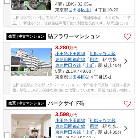
4階 / 1DK / 32.65㎡
東京都
世田谷区
玉川
４丁目10-20
世田谷区玉川に佇む玉川グリーンハイツ。田園都市線・大井町線「二子
玉川」駅徒歩9分。複数路線利用可能で利便性良好です。駅周辺にショッ
ピングセンターや映画館、デパート等が充実し...
砧フラワーマンション
売買 | 中古マンション
3,280
万
円
小田急小田原線
「
祖師ヶ谷大蔵
」駅 徒歩1
東急田園都市線
「
用賀
」駅 徒歩32分
東急世田谷線
「
上町
」駅 徒歩40分
5階 / 2LDK / 49.68㎡
東京都
世田谷区
砧
４丁目15-1
世田谷区砧に佇む砧フラワーマンション。小田急小田原線「祖師ヶ谷大
蔵」駅徒歩10分と閑静な住宅街に位置しています。周辺には買い物施設
や保育園、子供に嬉しい公園等があり生活環境...
パークサイド砧
売買 | 中古マンション
3,598
万
円
小田急小田原線
「
祖師ヶ谷大蔵
」駅 徒歩1
東急田園都市線
「
用賀
」駅 徒歩27分
東急世田谷線
「
上町
」駅 徒歩35分