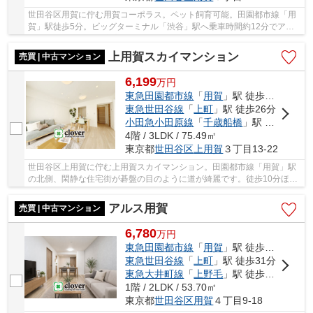
世田谷区用賀に佇む用賀コーポラス。ペット飼育可能。田園都市線「用
賀」駅徒歩5分。ビッグターミナル「渋谷」駅へ乗車時間約12分でアク
セス可能。駅からは商店街を通る道のりで買い物...
上用賀スカイマンション
売買 | 中古マンション
6,199
万
円
東急田園都市線
「
用賀
」駅 徒歩10分
東急世田谷線
「
上町
」駅 徒歩26分
小田急小田原線
「
千歳船橋
」駅 徒歩28分
4階 / 3LDK / 75.49㎡
東京都
世田谷区
上用賀
３丁目13-22
世田谷区上用賀に佇む上用賀スカイマンション。田園都市線「用賀」駅
の北側、閑静な住宅街が碁盤の目のように道が綺麗です。徒歩10分ほど
に立地しています。オーケーストアまで徒歩11...
アルス用賀
売買 | 中古マンション
6,780
万
円
東急田園都市線
「
用賀
」駅 徒歩3分
東急世田谷線
「
上町
」駅 徒歩31分
東急大井町線
「
上野毛
」駅 徒歩28分
1階 / 2LDK / 53.70㎡
東京都
世田谷区
用賀
４丁目9-18