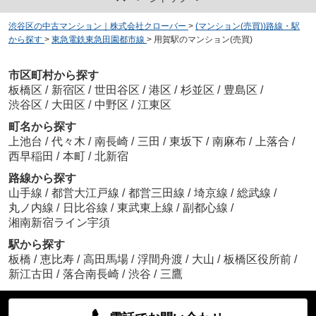
渋谷区の中古マンション｜株式会社クローバー
>
(マンション(売買))路線・駅
から探す
>
東急電鉄東急田園都市線
>
用賀駅のマンション(売買)
市区町村から探す
板橋区
/
新宿区
/
世田谷区
/
港区
/
杉並区
/
豊島区
/
渋谷区
/
大田区
/
中野区
/
江東区
町名から探す
上池台
/
代々木
/
南長崎
/
三田
/
東坂下
/
南麻布
/
上落合
/
西早稲田
/
本町
/
北新宿
路線から探す
山手線
/
都営大江戸線
/
都営三田線
/
埼京線
/
総武線
/
丸ノ内線
/
日比谷線
/
東武東上線
/
副都心線
/
湘南新宿ライン宇須
駅から探す
板橋
/
恵比寿
/
高田馬場
/
浮間舟渡
/
大山
/
板橋区役所前
/
新江古田
/
落合南長崎
/
渋谷
/
三鷹