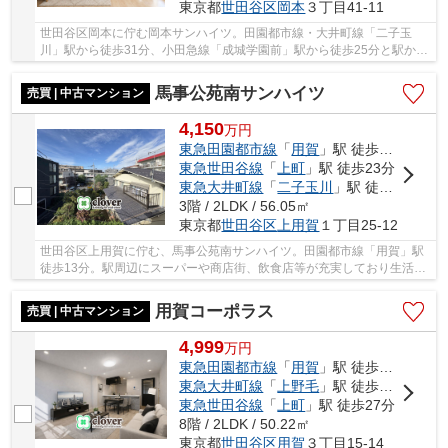
東京都
世田谷区
岡本
３丁目41-11
世田谷区岡本に佇む岡本サンハイツ。田園都市線・大井町線「二子玉
川」駅から徒歩31分、小田急線「成城学園前」駅から徒歩25分と駅から
の距離はありますが、バス便が発達しているエリ...
馬事公苑南サンハイツ
売買 | 中古マンション
4,150
万
円
東急田園都市線
「
用賀
」駅 徒歩13分
東急世田谷線
「
上町
」駅 徒歩23分
東急大井町線
「
二子玉川
」駅 徒歩36分
3階 / 2LDK / 56.05㎡
東京都
世田谷区
上用賀
１丁目25-12
世田谷区上用賀に佇む、馬事公苑南サンハイツ。田園都市線「用賀」駅
徒歩13分。駅周辺にスーパーや商店街、飲食店等が充実しており生活環
境が整っています。ビッグターミナル「渋谷」...
用賀コーポラス
売買 | 中古マンション
4,999
万
円
東急田園都市線
「
用賀
」駅 徒歩5分
東急大井町線
「
上野毛
」駅 徒歩28分
東急世田谷線
「
上町
」駅 徒歩27分
8階 / 2LDK / 50.22㎡
東京都
世田谷区
用賀
３丁目15-14