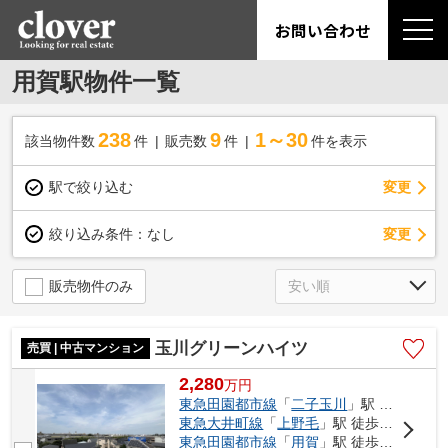
お問い合わせ
用賀駅物件一覧
238
9
1～30
該当物件数
件
販売数
件
件を表示
駅で絞り込む
変更
変更
絞り込み条件：
なし
販売物件のみ
玉川グリーンハイツ
売買 | 中古マンション
2,280
万
円
東急田園都市線
「
二子玉川
」駅 徒歩9分
東急大井町線
「
上野毛
」駅 徒歩23分
東急田園都市線
「
用賀
」駅 徒歩19分