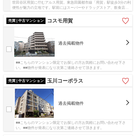
世田谷区用賀に佇むアルス用賀。東急田園都市線「用賀」駅徒歩3分の利
便性が魅力の立地です。駅前にはスーパーやドラッグストア、飲食店が
充実し、日々の買い物も快適。少し足を延ばせ...
コスモ用賀
売買 | 中古マンション
過去掲載物件
■■こちらのマンション限定でお探しの方お気軽にお問い合わせ下さ
い。■■物件が発表になり次第ご連絡させて頂きます。
玉川コーポラス
売買 | 中古マンション
過去掲載物件
■■こちらのマンション限定でお探しの方お気軽にお問い合わせ下さ
い。■■物件が発表になり次第ご連絡させて頂きます。