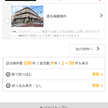
過去掲載物件
■■こちらのマンション限定でお探しの方お気軽にお問い合わせ下さ
い。■■物件が発表になり次第ご連絡させて頂きます。
次の30件へ
238
9
1～30
該当物件数
件
販売数
件
件を表示
駅で絞り込む
変更
変更
絞り込み条件：
なし
ページトップへ