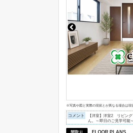
※写真や図と実際の現状とが異なる場合は現
コメント
【洋室】洋室2 リビン
ん。～即日のご見学可能
FLOOR PLANS
間取り