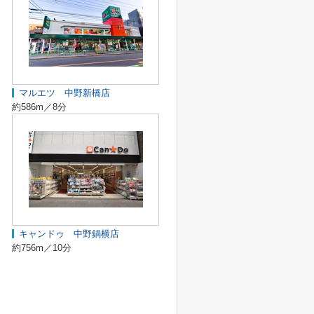
マルエツ 中野新橋店
約586m／8分
キャンドゥ 中野鍋横店
約756m／10分