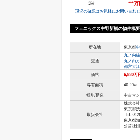
***
3階
現況の確認はお気軽にお問い合わ
フェニックス中野新橋の物件概要
所在地
東京都
中
丸ノ内線
交通
丸ノ内方
都営大江
価格
6,880万
専有面積
40.20㎡
種別/構造
中古マン
株式会社
東京都渋
取扱会社
TEL:012
東京都知事
公営社団