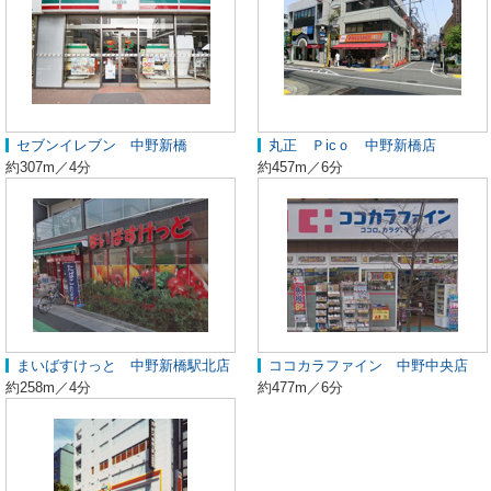
セブンイレブン 中野新橋
丸正 Ｐicｏ 中野新橋店
約307m／4分
約457m／6分
まいばすけっと 中野新橋駅北店
ココカラファイン 中野中央店
約258m／4分
約477m／6分