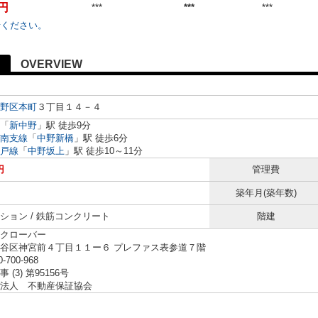
万円
***
***
***
せください。
OVERVIEW
野区
本町
３丁目１４－４
「
新中野
」駅 徒歩9分
南支線
「
中野新橋
」駅 徒歩6分
戸線
「
中野坂上
」駅 徒歩10～11分
円
管理費
築年月(築年数)
ション / 鉄筋コンクリート
階建
クローバー
谷区神宮前４丁目１１ー６ プレファス表参道７階
0-700-968
 (3) 第95156号
法人 不動産保証協会