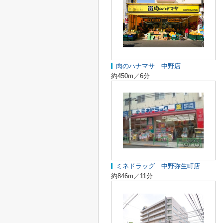
肉のハナマサ 中野店
約450m／6分
ミネドラッグ 中野弥生町店
約846m／11分