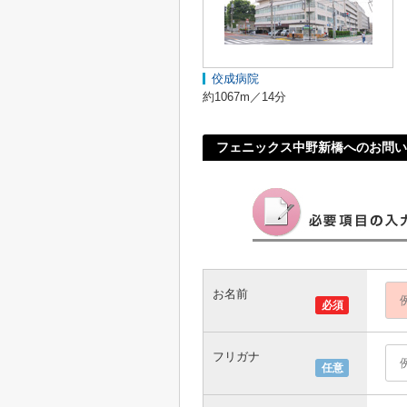
佼成病院
約1067m／14分
フェニックス中野新橋へのお問い
お名前
必須
フリガナ
任意