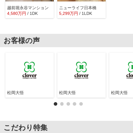
越前堀永谷マンション
ニューライフ日本橋
4,580
万
円
/ 1DK
5,299
万
円
/ 1LDK
お客様の声
松岡大悟
松岡大悟
松岡大悟
こだわり特集