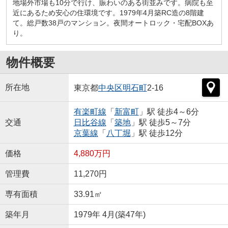
地場外市場も10分で行け、賑わいのある街並みです。病院も至
近にあるため安心の住環境です。1979年4月築RC造の8階建
て。総戸数38戸のマンション。夜間オートロック・宅配BOXあ
り。
物件概要
所在地
東京都
中央区
明石町
2-16
有楽町線
「
新富町
」駅 徒歩4～6分
交通
日比谷線
「
築地
」駅 徒歩5～7分
京葉線
「
八丁堀
」駅 徒歩12分
価格
4,880万円
管理費
11,270円
専有面積
33.91㎡
築年月
1979年 4月(築47年)