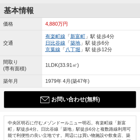
基本情報
価格
4,880万円
有楽町線
「
新富町
」駅 徒歩4分
交通
日比谷線
「
築地
」駅 徒歩6分
京葉線
「
八丁堀
」駅 徒歩12分
間取り
1LDK(33.91㎡)
(専有面積)
築年月
1979年 4月(築47年)
お問い合わせ(無料)
中央区明石に佇むメゾンドールニュー明石。有楽町線「新富
町」駅徒歩4分。日比谷線「築地」駅徒歩6分と複数路線利用可
能で利便性の良い立地です。周辺には買い物施設や飲食店、築