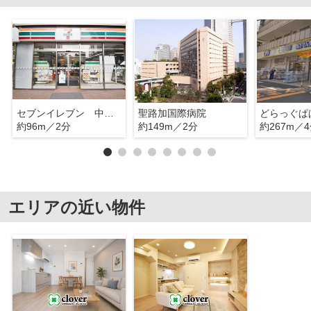
セブンイレブン 中央区明石町店
聖路加国際病院
約96m／2分
約149m／2分
約267m／
エリアの近い物件