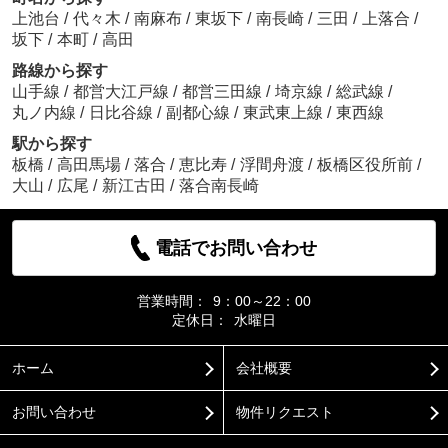
上池台
/
代々木
/
南麻布
/
東坂下
/
南長崎
/
三田
/
上落合
/
坂下
/
本町
/
高田
路線から探す
山手線
/
都営大江戸線
/
都営三田線
/
埼京線
/
総武線
/
丸ノ内線
/
日比谷線
/
副都心線
/
東武東上線
/
東西線
駅から探す
板橋
/
高田馬場
/
落合
/
恵比寿
/
浮間舟渡
/
板橋区役所前
/
大山
/
広尾
/
新江古田
/
落合南長崎
電話でお問い合わせ
営業時間：
9：00～22：00
定休日：
水曜日
ホーム
会社概要
お問い合わせ
物件リクエスト