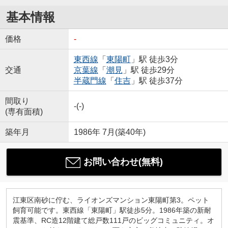
基本情報
価格
-
東西線
「
東陽町
」駅 徒歩3分
交通
京葉線
「
潮見
」駅 徒歩29分
半蔵門線
「
住吉
」駅 徒歩37分
間取り
-(-)
(専有面積)
築年月
1986年 7月(築40年)
お問い合わせ(無料)
江東区南砂に佇む、ライオンズマンション東陽町第3。ペット
飼育可能です。東西線「東陽町」駅徒歩5分。1986年築の新耐
震基準、RC造12階建て総戸数111戸のビッグコミュニティ。オ