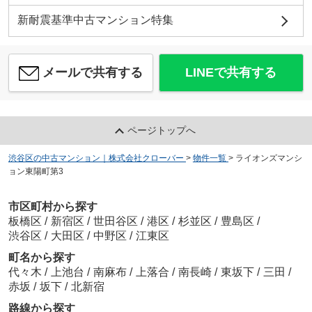
新耐震基準中古マンション特集
メールで共有する
LINEで共有する
ページトップへ
渋谷区の中古マンション｜株式会社クローバー
>
物件一覧
>
ライオンズマンシ
ョン東陽町第3
市区町村から探す
板橋区
/
新宿区
/
世田谷区
/
港区
/
杉並区
/
豊島区
/
渋谷区
/
大田区
/
中野区
/
江東区
町名から探す
代々木
/
上池台
/
南麻布
/
上落合
/
南長崎
/
東坂下
/
三田
/
赤坂
/
坂下
/
北新宿
路線から探す