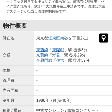
ートロック付きでセキュリティ面も安心。敷地内に駐輪場、バ
イク置き場あり。2017年大規模修繕工事済みです。管理は大京
アステージが担当し管理体制良好です。
物件概要
所在地
東京都
江東区
南砂
２丁目2-11
東西線
「
東陽町
」駅 徒歩3分
交通
京葉線
「
潮見
」駅 徒歩29分
半蔵門線
「
住吉
」駅 徒歩37分
価格
-
管理費
-
専有面積
-
築年月
1986年 7月(築40年)
種別 / 構造
中古マンション / 鉄筋コンクリート