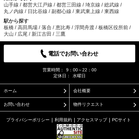
山手線
/
都営大江戸線
/
都営三田線
/
埼京線
/
総武線
/
丸ノ内線
/
日比谷線
/
副都心線
/
東武東上線
/
東西線
駅から探す
板橋
/
高田馬場
/
落合
/
恵比寿
/
浮間舟渡
/
板橋区役所前
/
大山
/
広尾
/
新江古田
/
三鷹
電話でお問い合わせ
営業時間：
9：00～22：00
定休日：
水曜日
ホーム
会社概要
お問い合わせ
物件リクエスト
プライバシーポリシー
利用規約
アクセスマップ
PCサイト