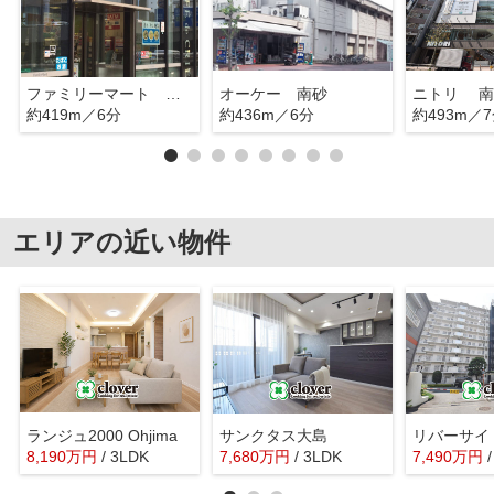
ファミリーマート 東陽二丁目店
オーケー 南砂
ニトリ 南
約419m／6分
約436m／6分
約493m／
エリアの近い物件
ランジュ2000 Ohjima
サンクタス大島
8,190
万
円
/ 3LDK
7,680
万
円
/ 3LDK
7,490
万
円