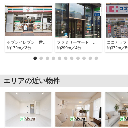
セブンイレブン 世田谷区役所前
ファミリーマート 松陰神社駅前店
約179m／3分
約290m／4分
約372m／
エリアの近い物件