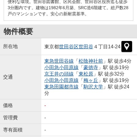
便利な環境。世田谷図書館、区民会館、世田谷区役所迄も徒歩
3分圏内です。建物は1982年6月築、SRC造6階建て。総戸数28
戸のマンションです。安心の新耐震基準。
物件概要
所在地
東京都
世田谷区
世田谷
４丁目14-24
東急世田谷線
「
松陰神社前
」駅 徒歩4分
小田急小田原線
「
豪徳寺
」駅 徒歩19分
京王井の頭線
「
東松原
」駅 徒歩32分
交通
小田急小田原線
「
梅ヶ丘
」駅 徒歩19分
東急田園都市線
「
駒沢大学
」駅 徒歩24
分
価格
-
管理費
-
専有面積
-