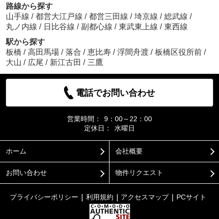
路線から探す
山手線
/
都営大江戸線
/
都営三田線
/
埼京線
/
総武線
/
丸ノ内線
/
日比谷線
/
副都心線
/
東武東上線
/
東西線
駅から探す
板橋
/
高田馬場
/
落合
/
恵比寿
/
浮間舟渡
/
板橋区役所前
/
大山
/
広尾
/
新江古田
/
三鷹
電話でお問い合わせ
営業時間：
9：00～22：00
定休日：
水曜日
ホーム
会社概要
お問い合わせ
物件リクエスト
プライバシーポリシー
利用規約
アクセスマップ
PCサイト