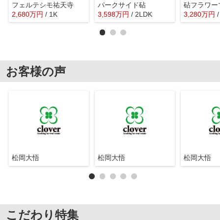
フェルテシモ祐天寺
パークサイド砧
砧フラワー
2,680
万
円
/ 1K
3,598
万
円
/ 2LDK
3,280
万
円
お客様の声
松岡大悟
松岡大悟
松岡大悟
こだわり特集