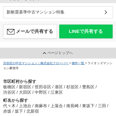
新耐震基準中古マンション特集
メールで共有する
LINEで共有する
ページトップへ
渋谷区の中古マンション｜株式会社クローバー
>
物件一覧
>
ライオンズマンシ
ョン豪徳寺
市区町村から探す
板橋区
/
新宿区
/
世田谷区
/
港区
/
杉並区
/
豊島区
/
渋谷区
/
大田区
/
中野区
/
江東区
町名から探す
代々木
/
上池台
/
南麻布
/
上落合
/
南長崎
/
東坂下
/
三田
/
赤坂
/
坂下
/
北新宿