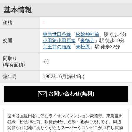
基本情報
価格
-
東急世田谷線
「
松陰神社前
」駅 徒歩4分
交通
小田急小田原線
「
豪徳寺
」駅 徒歩19分
京王井の頭線
「
東松原
」駅 徒歩32分
間取り
-(-)
(専有面積)
築年月
1982年 6月(築44年)
お問い合わせ(無料)
世田谷区世田谷に佇むライオンズマンション豪徳寺。東急世田
谷線「松陰神社前」駅徒歩4分、通勤・通学に便利です。周辺
閑静な住宅地にありながらもスーパーやコンビニが点在し買物