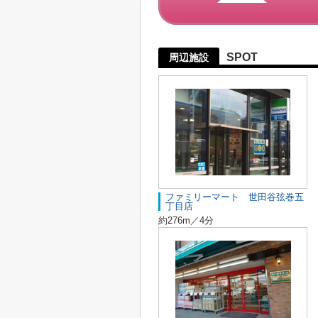
SPOT
周辺施設
ファミリーマート 世田谷弦巻五
丁目店
約276m／4分