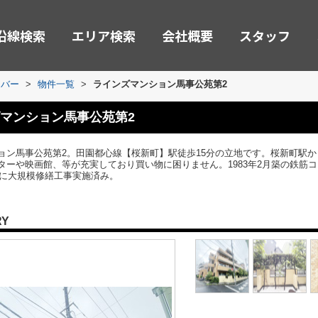
沿線検索
エリア検索
会社概要
スタッフ
ーバー
>
物件一覧
>
ラインズマンション馬事公苑第2
マンション馬事公苑第2
ョン馬事公苑第2。田園都心線【桜新町】駅徒歩15分の立地です。桜新町駅か
ーや映画館、等が充実しており買い物に困りません。1983年2月築の鉄筋コ
年に大規模修繕工事実施済み。
RY