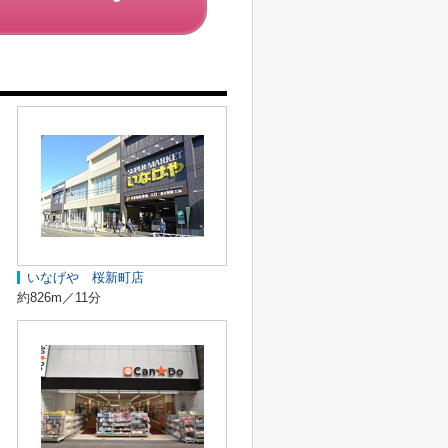
いなげや 桜新町店
約826m／11分