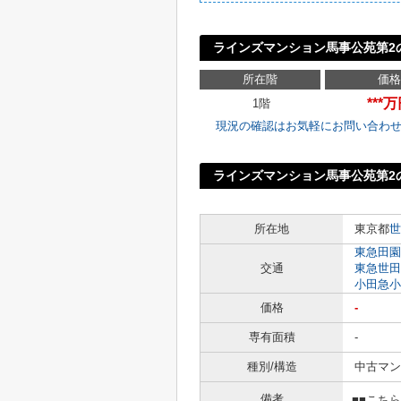
ラインズマンション馬事公苑第2
所在階
価格
***
1階
現況の確認はお気軽にお問い合わ
ラインズマンション馬事公苑第2
所在地
東京都
世
東急田園
交通
東急世田
小田急小
価格
-
専有面積
-
種別/構造
中古マン
備考
■■こち