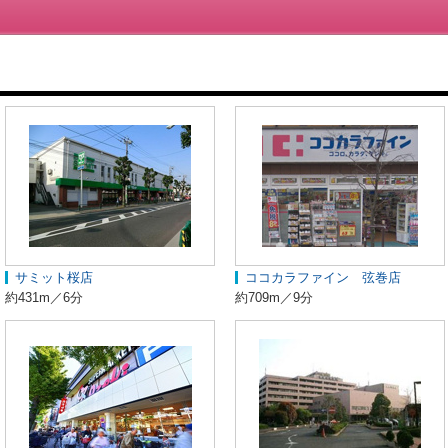
サミット桜店
ココカラファイン 弦巻店
約431m／6分
約709m／9分