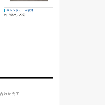
キャンドゥ 用賀店
約1568m／20分