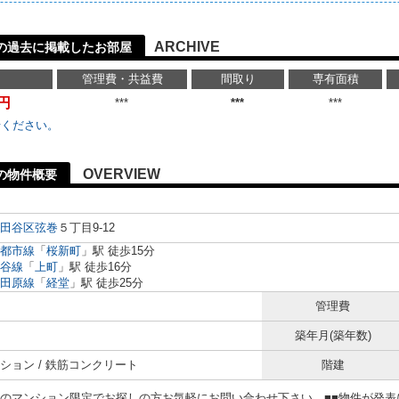
ARCHIVE
の過去に掲載したお部屋
管理費・共益費
間取り
専有面積
万円
***
***
***
せください。
OVERVIEW
の物件概要
田谷区
弦巻
５丁目9-12
都市線
「
桜新町
」駅 徒歩15分
谷線
「
上町
」駅 徒歩16分
田原線
「
経堂
」駅 徒歩25分
管理費
築年月(築年数)
ション / 鉄筋コンクリート
階建
らのマンション限定でお探しの方お気軽にお問い合わせ下さい。■■物件が発