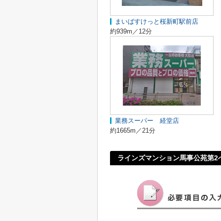
まいばすけっと桜新町駅前店
約939m／12分
業務スーパー 経堂店
約1665m／21分
ラインズマンション馬事公苑第2