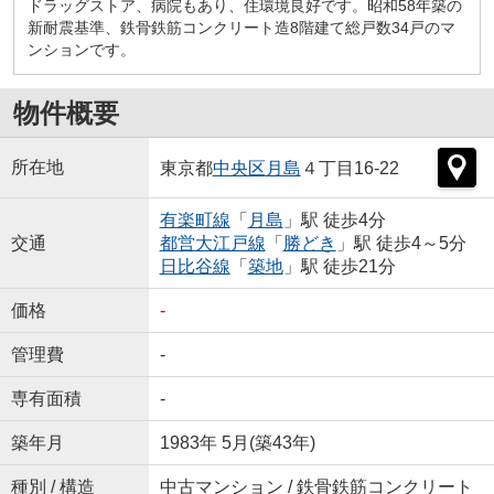
ドラッグストア、病院もあり、住環境良好です。昭和58年築の
新耐震基準、鉄骨鉄筋コンクリート造8階建て総戸数34戸のマ
ンションです。
物件概要
所在地
東京都
中央区
月島
４丁目16-22
有楽町線
「
月島
」駅 徒歩4分
交通
都営大江戸線
「
勝どき
」駅 徒歩4～5分
日比谷線
「
築地
」駅 徒歩21分
価格
-
管理費
-
専有面積
-
築年月
1983年 5月(築43年)
種別 / 構造
中古マンション / 鉄骨鉄筋コンクリート