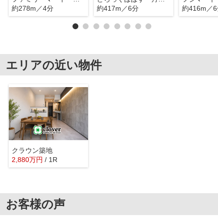
約278m／4分
約417m／6分
約416m／
エリアの近い物件
クラウン築地
2,880
万
円
/ 1R
お客様の声