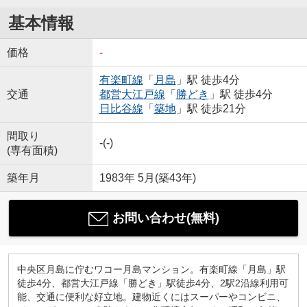
基本情報
価格
-
有楽町線
「
月島
」駅 徒歩4分
交通
都営大江戸線
「
勝どき
」駅 徒歩4分
日比谷線
「
築地
」駅 徒歩21分
間取り
-(-)
(専有面積)
築年月
1983年 5月(築43年)
お問い合わせ(無料)
中央区月島に佇むワコー月島マンション。有楽町線「月島」駅
徒歩4分、都営大江戸線「勝どき」駅徒歩4分、2駅2沿線利用可
能、交通に便利な好立地。建物近くにはスーパーやコンビニ、