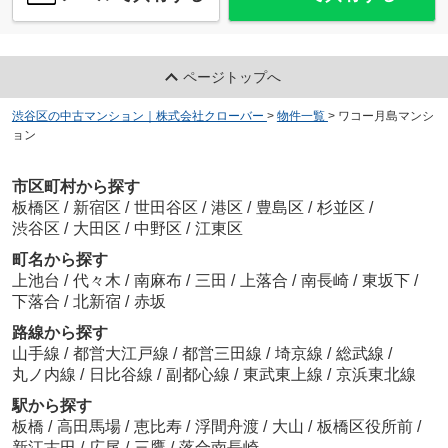
ページトップへ
渋谷区の中古マンション｜株式会社クローバー
>
物件一覧
>
ワコー月島マンシ
ョン
市区町村から探す
板橋区
/
新宿区
/
世田谷区
/
港区
/
豊島区
/
杉並区
/
渋谷区
/
大田区
/
中野区
/
江東区
町名から探す
上池台
/
代々木
/
南麻布
/
三田
/
上落合
/
南長崎
/
東坂下
/
下落合
/
北新宿
/
赤坂
路線から探す
山手線
/
都営大江戸線
/
都営三田線
/
埼京線
/
総武線
/
丸ノ内線
/
日比谷線
/
副都心線
/
東武東上線
/
京浜東北線
駅から探す
板橋
/
高田馬場
/
恵比寿
/
浮間舟渡
/
大山
/
板橋区役所前
/
新江古田
/
広尾
/
三鷹
/
落合南長崎