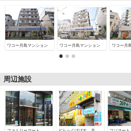
ワコー月島マンション
ワコー月島マンション
ワコー月
周辺施設
ファミリーマート 中央月島三丁目店
どらっぐぱぱす 月島1丁目店
フジマート