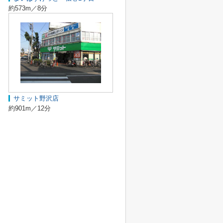
約573m／8分
サミット野沢店
約901m／12分