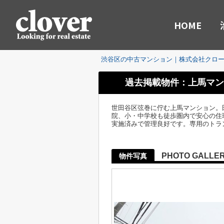
HOME
渋谷区の中古マンション｜株式会社クロ
過去掲載物件：上馬マン
世田谷区弦巻に佇む上馬マンション。
院、小・中学校も徒歩圏内で安心の住環
実施済みで管理良好です。専用のトラ
PHOTO GALLE
物件写真