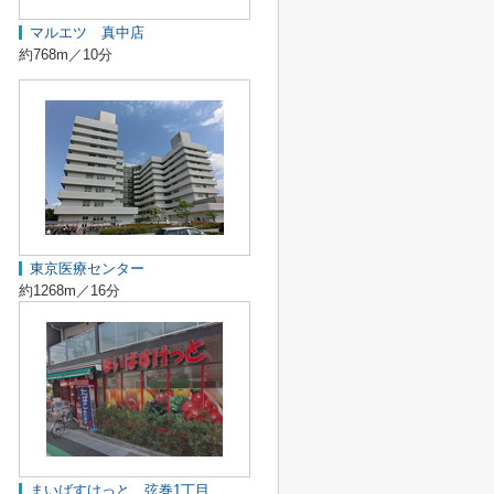
マルエツ 真中店
約768m／10分
東京医療センター
約1268m／16分
まいばすけっと 弦巻1丁目