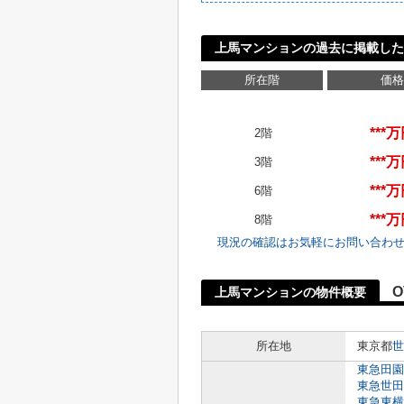
上馬マンションの過去に掲載した
所在階
価格
***
2階
***
3階
***
6階
***
8階
現況の確認はお気軽にお問い合わ
O
上馬マンションの物件概要
所在地
東京都
世
東急田園
東急世田
東急東横