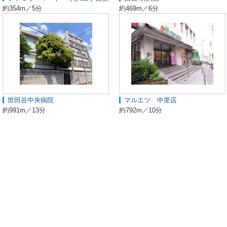
約354m／5分
約469m／6分
世田谷中央病院
マルエツ 中里店
約991m／13分
約792m／10分