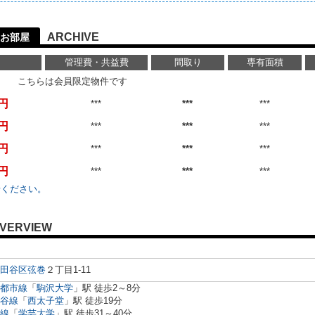
ARCHIVE
お部屋
管理費・共益費
間取り
専有面積
こちらは会員限定物件です
万円
***
***
***
万円
***
***
***
万円
***
***
***
万円
***
***
***
せください。
VERVIEW
田谷区
弦巻
２丁目1-11
都市線
「
駒沢大学
」駅 徒歩2～8分
谷線
「
西太子堂
」駅 徒歩19分
線
「
学芸大学
」駅 徒歩31～40分