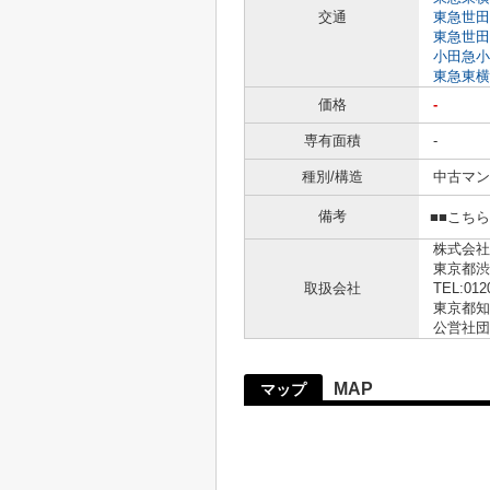
交通
東急世田
東急世田
小田急小
東急東横
価格
-
専有面積
-
種別/構造
中古マン
備考
■■こち
株式会社
東京都渋
取扱会社
TEL:012
東京都知事
公営社団
MAP
マップ