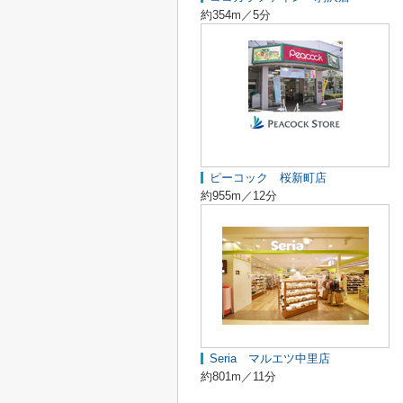
約354m／5分
ピーコック 桜新町店
約955m／12分
Seria マルエツ中里店
約801m／11分