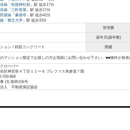
谷線
「
松陰神社前
」駅 徒歩17分
谷線
「
三軒茶屋
」駅 徒歩17分
田原線
「
豪徳寺
」駅 徒歩42分
線
「
都立大学
」駅 徒歩33分
管理費
築年月(築年数)
ション / 鉄筋コンクリート
階建
らのマンション限定でお探しの方お気軽にお問い合わせ下さい。■■物件が発
クローバー
谷区神宮前４丁目１１ー６ プレファス表参道７階
0-700-968
 (3) 第95156号
法人 不動産保証協会