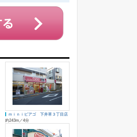
ｍｉｎｉピアゴ 下井草３丁目店
約243m／4分