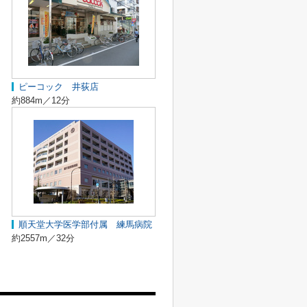
ピーコック 井荻店
約884m／12分
順天堂大学医学部付属 練馬病院
約2557m／32分