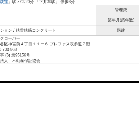
荻窪
」駅 バス20分 「下井草駅」 停歩3分
管理費
築年月(築年数)
ション / 鉄骨鉄筋コンクリート
階建
クローバー
谷区神宮前４丁目１１ー６ プレファス表参道７階
0-700-968
 (3) 第95156号
法人 不動産保証協会