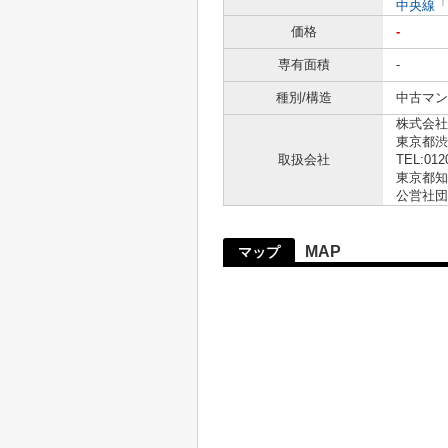
中央線
「
価格
-
専有面積
-
種別/構造
中古マン
株式会社
東京都渋
取扱会社
TEL:012
東京都知事
公営社団
MAP
マップ