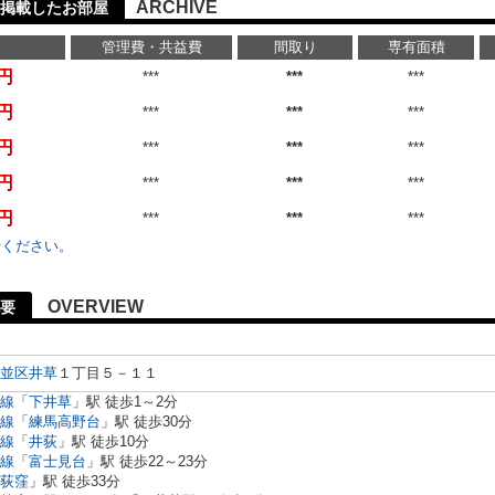
ARCHIVE
に掲載したお部屋
管理費・共益費
間取り
専有面積
万円
***
***
***
万円
***
***
***
万円
***
***
***
万円
***
***
***
万円
***
***
***
せください。
OVERVIEW
要
並区
井草
１丁目５－１１
線
「
下井草
」駅 徒歩1～2分
線
「
練馬高野台
」駅 徒歩30分
線
「
井荻
」駅 徒歩10分
線
「
富士見台
」駅 徒歩22～23分
荻窪
」駅 徒歩33分