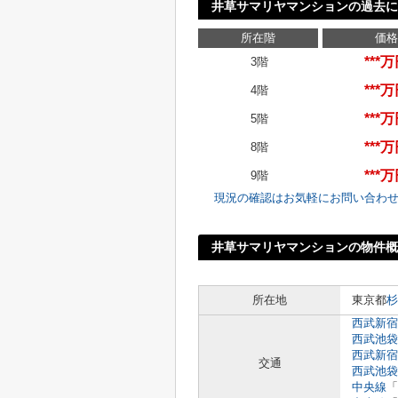
井草サマリヤマンションの過去
所在階
価格
***
3階
***
4階
***
5階
***
8階
***
9階
現況の確認はお気軽にお問い合わ
井草サマリヤマンションの物件概
所在地
東京都
杉
西武新宿
西武池袋
西武新宿
交通
西武池袋
中央線
「