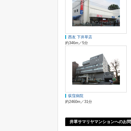
西友 下井草店
約346m／5分
荻窪病院
約2460m／31分
井草サマリヤマンションへのお問