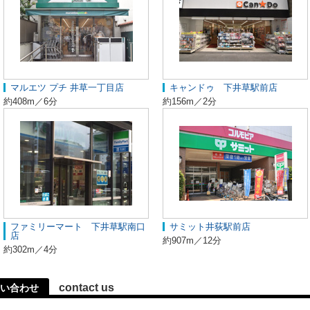
マルエツ プチ 井草一丁目店
キャンドゥ 下井草駅前店
約408m／6分
約156m／2分
ファミリーマート 下井草駅南口
サミット井荻駅前店
店
約907m／12分
約302m／4分
contact us
い合わせ