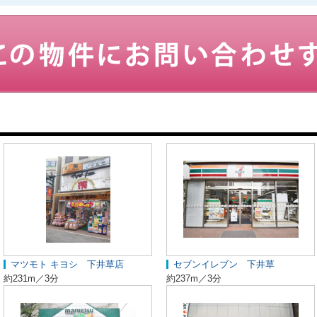
マツモト キヨシ 下井草店
セブンイレブン 下井草
約231m／3分
約237m／3分