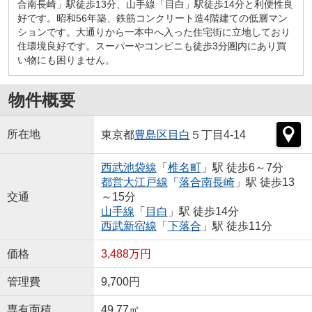
合南長崎」駅徒歩13分、山手線「目白」駅徒歩14分と利便性良
好です。昭和56年築、鉄筋コンクリート造4階建ての低層マン
ションです。大通りから一本中へ入った住宅街に立地しており
住環境良好です。スーパーやコンビニも徒歩3分圏内にあり買
い物にも困りません。
物件概要
所在地
東京都
豊島区
目白
５丁目4-14
西武池袋線
「
椎名町
」駅 徒歩6～7分
都営大江戸線
「
落合南長崎
」駅 徒歩13
交通
～15分
山手線
「
目白
」駅 徒歩14分
西武新宿線
「
下落合
」駅 徒歩11分
価格
3,488万円
管理費
9,700円
専有面積
49.77㎡