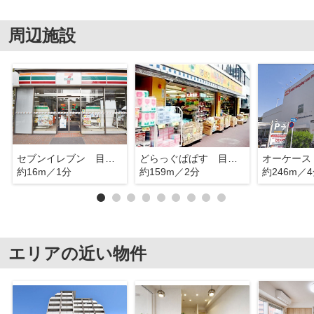
周辺施設
セブンイレブン 目白５丁目目白通り
どらっぐぱぱす 目白店
約16m／1分
約159m／2分
約246m／
エリアの近い物件