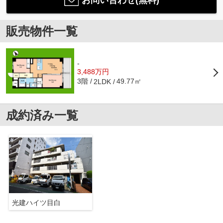
お問い合わせ(無料)
販売物件一覧
-
3,488万円
3階
49.77㎡
2LDK
成約済み一覧
光建ハイツ目白