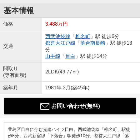
基本情報
価格
3,488万円
西武池袋線
「
椎名町
」駅 徒歩6分
都営大江戸線
「
落合南長崎
」駅 徒歩13
交通
分
山手線
「
目白
」駅 徒歩14分
間取り
2LDK(49.77㎡)
(専有面積)
築年月
1981年 3月(築45年)
お問い合わせ(無料)
豊島区目白に佇む光建ハイツ目白。西武池袋線「椎名町」駅徒
歩6分、西武新宿線「下落合」駅徒歩10分、都営大江戸線「落