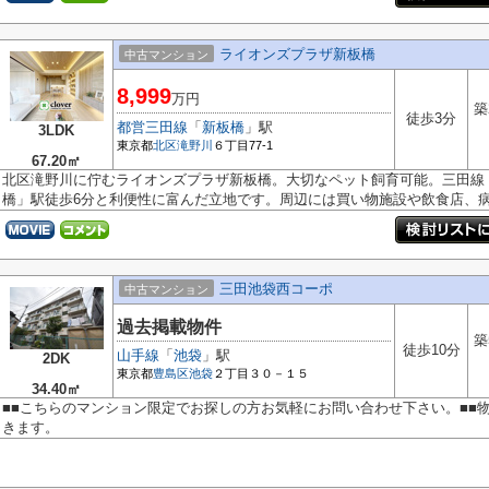
ライオンズプラザ新板橋
中古マンション
8,999
万円
築
徒歩3分
都営三田線
「
新板橋
」駅
3LDK
東京都
北区
滝野川
６丁目77-1
67.20㎡
北区滝野川に佇むライオンズプラザ新板橋。大切なペット飼育可能。三田線
橋」駅徒歩6分と利便性に富んだ立地です。周辺には買い物施設や飲食店、病院
三田池袋西コーポ
中古マンション
過去掲載物件
築
徒歩10分
山手線
「
池袋
」駅
2DK
東京都
豊島区
池袋
２丁目３０－１５
34.40㎡
■■こちらのマンション限定でお探しの方お気軽にお問い合わせ下さい。■■
きます。