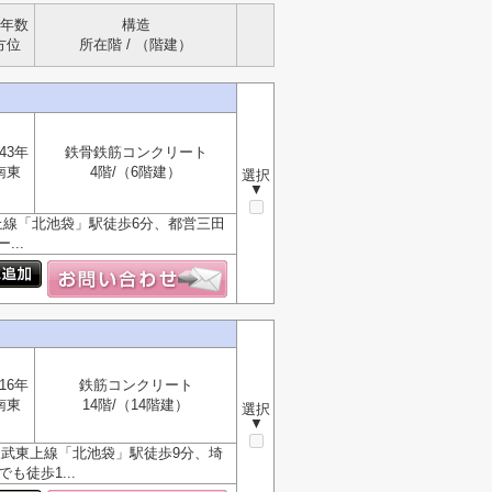
年数
構造
方位
所在階 / （階建）
43年
鉄骨鉄筋コンクリート
南東
4階/（6階建）
選択
▼
上線「北池袋」駅徒歩6分、都営三田
..
16年
鉄筋コンクリート
南東
14階/（14階建）
選択
▼
能。東武東上線「北池袋」駅徒歩9分、埼
徒歩1...