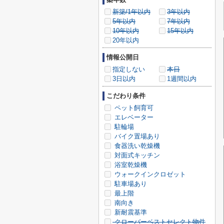
新築/1年以内
3年以内
5年以内
7年以内
10年以内
15年以内
20年以内
情報公開日
指定しない
本日
3日以内
1週間以内
こだわり条件
ペット飼育可
エレベーター
駐輪場
バイク置場あり
食器洗い乾燥機
対面式キッチン
浴室乾燥機
ウォークインクロゼット
駐車場あり
最上階
南向き
新耐震基準
クローバーベストセレクト物件