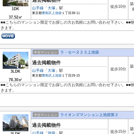
過去掲載物件
築
徒歩10分
山手線
「
大塚
」駅
1DK
東京都
豊島区
上池袋
１丁目38-11
37.52㎡
■■こちらのマンション限定でお探しの方お気軽にお問い合わせ下さい。■■
きます。
ラ・セーヌ２３上池袋
中古マンション
過去掲載物件
築
徒歩10分
山手線
「
大塚
」駅
3LDK
東京都
豊島区
上池袋
１丁目29-15
78.30㎡
■■こちらのマンション限定でお探しの方お気軽にお問い合わせ下さい。■■
きます。
ライオンズマンション上池袋第２
中古マンション
過去掲載物件
築
徒歩15分
山手線
「
池袋
」駅
2LDK