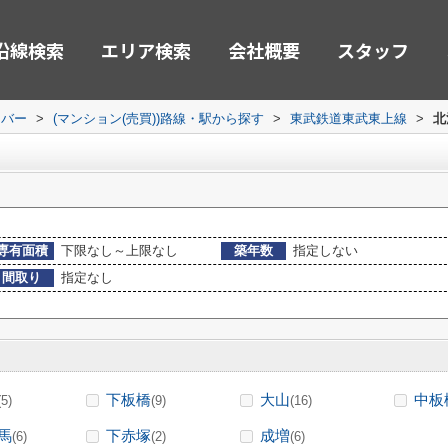
沿線検索
エリア検索
会社概要
スタッフ
ーバー
>
(マンション(売買))路線・駅から探す
>
東武鉄道東武東上線
>
北
専有面積
下限なし～上限なし
築年数
指定しない
間取り
指定なし
下板橋
大山
中板
(5)
(9)
(16)
馬
下赤塚
成増
(6)
(2)
(6)