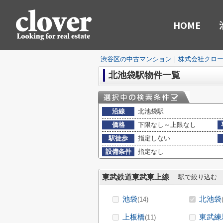
HOME
渋谷区の中古マンション｜株式会社クロ
北池袋駅物件一覧
沿線
北池袋駅
価格
下限なし～上限なし
駅徒歩
指定しない
設備条件
指定なし
東武鉄道東武東上線
駅で絞り込む
池袋
北池袋
(14)
上板橋
東武練
(11)