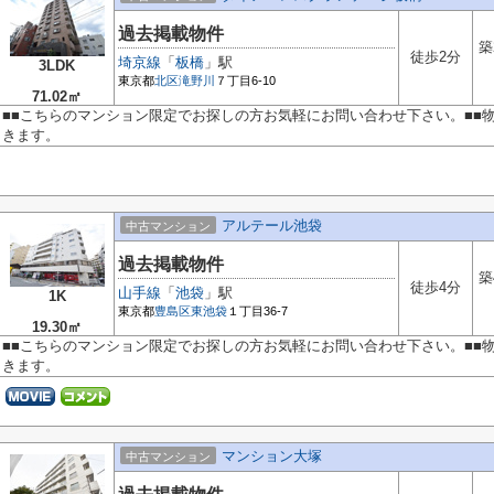
過去掲載物件
築
徒歩2分
埼京線
「
板橋
」駅
3LDK
東京都
北区
滝野川
７丁目6-10
71.02㎡
■■こちらのマンション限定でお探しの方お気軽にお問い合わせ下さい。■■
きます。
アルテール池袋
中古マンション
過去掲載物件
築
徒歩4分
山手線
「
池袋
」駅
1K
東京都
豊島区
東池袋
１丁目36-7
19.30㎡
■■こちらのマンション限定でお探しの方お気軽にお問い合わせ下さい。■■
きます。
マンション大塚
中古マンション