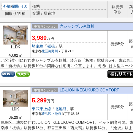
外観
/
間取り図
価格
駅徒歩
築
停歩
交通 / 所在地
間取り/面積
光シャンブル滝野川
中古マンション
3,980
万円
築
徒歩5分
埼京線
「
板橋
」駅
1LDK
東京都
北区
滝野川
７丁目21-3
43.02㎡
北区滝野川に佇む光シャンブル滝野川。埼京線「板橋」駅徒歩5分、東武東
線「新板橋」駅徒歩10分の閑静な住宅街に位置します。周辺には大型スーパー.
LE-LION IKEBUKURO COMFORT
中古マンション
5,299
万円
築
徒歩9分
東武東上線
「
北池袋
」駅
1DK
東京都
豊島区
上池袋
３丁目33-15
36.29㎡
豊島区上池袋に佇むLE-LION IKEBUKURO COMFORT。ペット飼育可
京線「板橋」駅徒歩13分、都営三田線「西巣鴨」駅徒歩14分。「池袋」駅までも