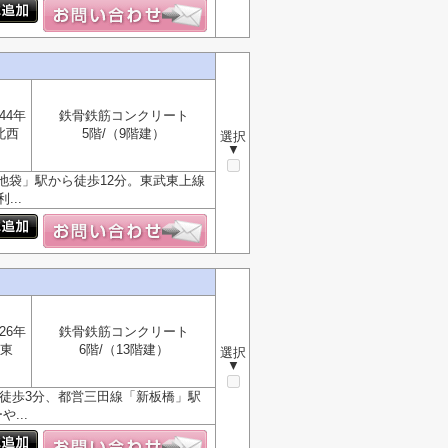
44年
鉄骨鉄筋コンクリート
北西
5階/（9階建）
選択
▼
池袋」駅から徒歩12分。東武東上線
..
26年
鉄骨鉄筋コンクリート
東
6階/（13階建）
選択
▼
徒歩3分、都営三田線「新板橋」駅
...