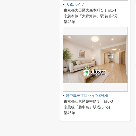
大森ハイツ
東京都大田区大森本町１丁目1-1
京急本線「大森海岸」駅 徒歩2分
築48年
越中島三丁目ハイツ3号棟
東京都江東区越中島３丁目6-3
京葉線「越中島」駅 徒歩6分
築46年