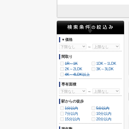
▼価格
～
間取り
1R～1K
1DK～1LDK
2K～2LDK
3K～3LDK
4K～4LDK以上
専有面積
～
駅からの徒歩
1分以内
5分以内
7分以内
10分以内
15分以内
20分以内
築年数