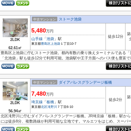
ストーク池袋
中古マンション
5,480
万円
築
徒歩12分
山手線
「
池袋
」駅
2LDK
東京都
豊島区
上池袋
１丁目10-7
62.61㎡
豊島区上池袋に佇むストーク池袋。都内有数の乗り換えターミナルである「
「北池袋」駅も徒歩12分で利用可能。池袋駅や王子方面へのバス便も豊富で利.
ダイアパレスグランデージ板橋
中古マンション
7,480
万円
築
徒歩2分
埼京線
「
板橋
」駅
2LDK
東京都
北区
滝野川
７丁目6-10
56.94㎡
北区滝野川に佇むダイアパレスグランデージ板橋。JR埼京線「板橋」駅から
には徒歩8分、複数路線が利用可能な立地です。マルエツをはじめ、スーパーや