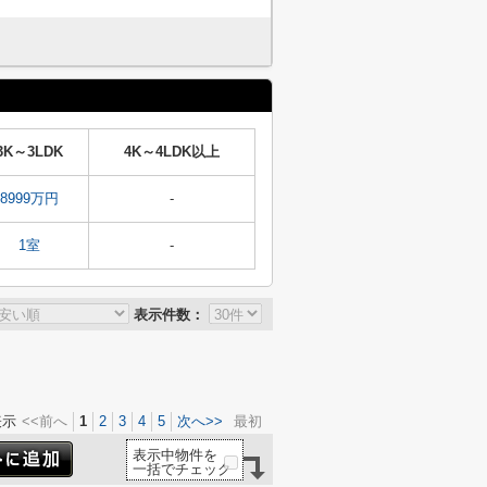
3K～3LDK
4K～4LDK以上
8999万円
-
1室
-
表示件数：
表示
<<前へ
1
2
3
4
5
次へ>>
最初
表示中物件を
一括でチェック