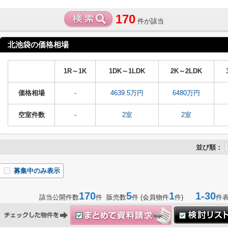
170
件が該当
北池袋の価格相場
1R～1K
1DK～1LDK
2K～2LDK
価格相場
-
4639.5万円
6480万円
空室件数
-
2室
2室
並び順：
募集中のみ表示
170
5
1
1-30
該当公開件数
件 販売数
件 (会員物件
件)
件