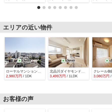
エリアの近い物件
ローヤルマンション戸越
北品川ダイヤモンドパレス
クレール御
2,980
万
円
/ 1DK
3,499
万
円
/ 1LDK
3,080
万
円
お客様の声