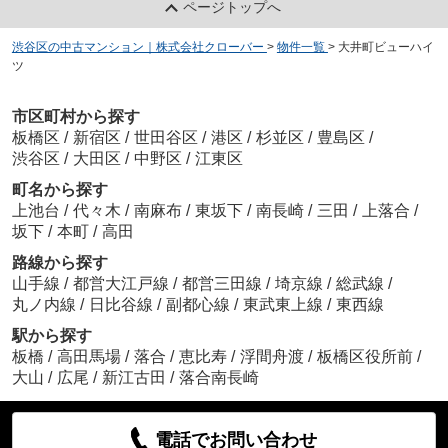
ページトップへ
渋谷区の中古マンション｜株式会社クローバー
>
物件一覧
>
大井町ビューハイ
ツ
市区町村から探す
板橋区
/
新宿区
/
世田谷区
/
港区
/
杉並区
/
豊島区
/
渋谷区
/
大田区
/
中野区
/
江東区
町名から探す
上池台
/
代々木
/
南麻布
/
東坂下
/
南長崎
/
三田
/
上落合
/
坂下
/
本町
/
高田
路線から探す
山手線
/
都営大江戸線
/
都営三田線
/
埼京線
/
総武線
/
丸ノ内線
/
日比谷線
/
副都心線
/
東武東上線
/
東西線
駅から探す
板橋
/
高田馬場
/
落合
/
恵比寿
/
浮間舟渡
/
板橋区役所前
/
大山
/
広尾
/
新江古田
/
落合南長崎
電話でお問い合わせ