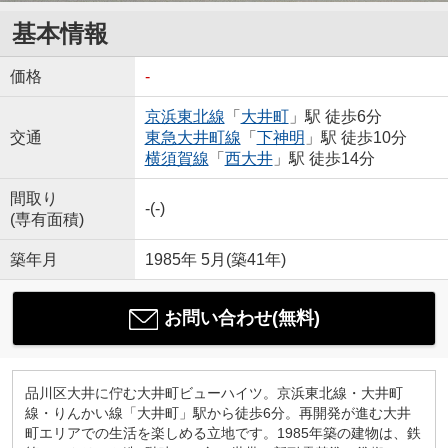
基本情報
価格
-
京浜東北線
「
大井町
」駅 徒歩6分
交通
東急大井町線
「
下神明
」駅 徒歩10分
横須賀線
「
西大井
」駅 徒歩14分
間取り
-(-)
(専有面積)
築年月
1985年 5月(築41年)
お問い合わせ(無料)
品川区大井に佇む大井町ビューハイツ。京浜東北線・大井町
線・りんかい線「大井町」駅から徒歩6分。再開発が進む大井
町エリアでの生活を楽しめる立地です。1985年築の建物は、鉄