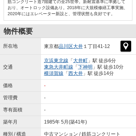
筋コンクリート造7階建ての全25世帯。新耐震基準に準拠して
おり、オートロック設備あり。2018年に大規模修繕工事実施、
2020年にはエレベーター新設と、管理状態も良好です。
物件概要
所在地
東京都
品川区
大井
１丁目41-12
京浜東北線
「
大井町
」駅 徒歩6分
交通
東急大井町線
「
下神明
」駅 徒歩10分
横須賀線
「
西大井
」駅 徒歩14分
価格
-
管理費
-
専有面積
-
築年月
1985年 5月(築41年)
種別 / 構造
中古マンション / 鉄筋コンクリート