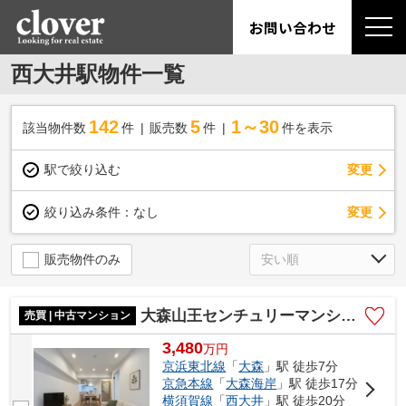
お問い合わせ
西大井駅物件一覧
142
5
1～30
該当物件数
件
販売数
件
件を表示
駅で絞り込む
変更
変更
絞り込み条件：
なし
販売物件のみ
大森山王センチュリーマンション
売買 | 中古マンション
3,480
万
円
京浜東北線
「
大森
」駅 徒歩7分
京急本線
「
大森海岸
」駅 徒歩17分
横須賀線
「
西大井
」駅 徒歩20分