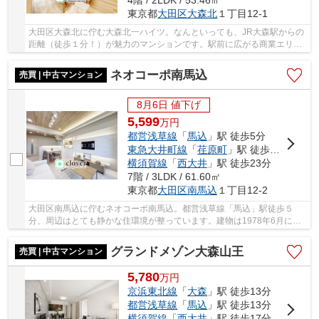
4階 / 2LDK / 53.46㎡
東京都
大田区
大森北
１丁目12-1
大田区大森北に佇む大森北一ハイツ。なんといっても、JR大森駅からの
距離（徒歩１分！）が魅力のマンションです。駅前に広がる商業エリア
がまるまる自宅近辺となるため、買い物をする...
ネオコーポ南馬込
売買 | 中古マンション
8月6日 値下げ
5,599
万
円
都営浅草線
「
馬込
」駅 徒歩5分
東急大井町線
「
荏原町
」駅 徒歩18分
横須賀線
「
西大井
」駅 徒歩23分
7階 / 3LDK / 61.60㎡
東京都
大田区
南馬込
１丁目12-2
大田区南馬込に佇むネオコーポ南馬込。都営浅草線「馬込」駅徒歩５
分、周辺はとても静かな住環境が整っています。建物は1978年6月に施
工。SRC造地上9階建て、総戸数５２戸の安心の新耐...
グランドメゾン大森山王
売買 | 中古マンション
5,780
万
円
京浜東北線
「
大森
」駅 徒歩13分
都営浅草線
「
馬込
」駅 徒歩13分
横須賀線
「
西大井
」駅 徒歩17分