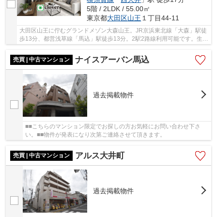
5階 / 2LDK / 55.00㎡
東京都
大田区
山王
１丁目44-11
大田区山王に佇むグランドメゾン大森山王。JR京浜東北線「大森」駅徒
歩13分、都営浅草線「馬込」駅徒歩13分。2駅2路線利用可能です。生活
しやすい環境が整っております。建物は1985年...
ナイスアーバン馬込
売買 | 中古マンション
過去掲載物件
■■こちらのマンション限定でお探しの方お気軽にお問い合わせ下さ
い。■■物件が発表になり次第ご連絡させて頂きます。
アルス大井町
売買 | 中古マンション
過去掲載物件