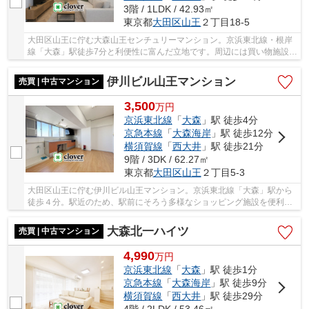
3階 / 1LDK / 42.93㎡
東京都
大田区
山王
２丁目18-5
大田区山王に佇む大森山王センチュリーマンション。京浜東北線・根岸
線「大森」駅徒歩7分と利便性に富んだ立地です。周辺には買い物施設や
飲食店、ショッピングモールなどの商業施設も...
伊川ビル山王マンション
売買 | 中古マンション
3,500
万
円
京浜東北線
「
大森
」駅 徒歩4分
京急本線
「
大森海岸
」駅 徒歩12分
横須賀線
「
西大井
」駅 徒歩21分
9階 / 3DK / 62.27㎡
東京都
大田区
山王
２丁目5-3
大田区山王に佇む伊川ビル山王マンション。京浜東北線「大森」駅から
徒歩４分。駅近のため、駅前にそろう多様なショッピング施設を便利に
使える立地です。京急本線「大森町」駅にも徒...
大森北一ハイツ
売買 | 中古マンション
4,990
万
円
京浜東北線
「
大森
」駅 徒歩1分
京急本線
「
大森海岸
」駅 徒歩9分
横須賀線
「
西大井
」駅 徒歩29分