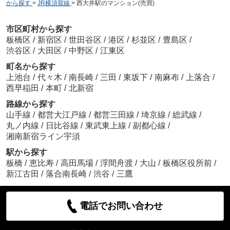
から探す
>
JR横須賀線
>
西大井駅のマンション(売買)
市区町村から探す
板橋区
/
新宿区
/
世田谷区
/
港区
/
杉並区
/
豊島区
/
渋谷区
/
大田区
/
中野区
/
江東区
町名から探す
上池台
/
代々木
/
南長崎
/
三田
/
東坂下
/
南麻布
/
上落合
/
西早稲田
/
本町
/
北新宿
路線から探す
山手線
/
都営大江戸線
/
都営三田線
/
埼京線
/
総武線
/
丸ノ内線
/
日比谷線
/
東武東上線
/
副都心線
/
湘南新宿ライン宇須
駅から探す
板橋
/
恵比寿
/
高田馬場
/
浮間舟渡
/
大山
/
板橋区役所前
/
新江古田
/
落合南長崎
/
渋谷
/
三鷹
電話でお問い合わせ