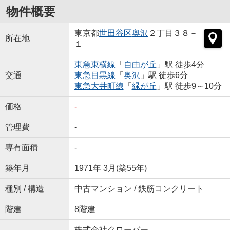
物件概要
東京都
世田谷区
奥沢
２丁目３８－
所在地
１
東急東横線
「
自由が丘
」駅 徒歩4分
交通
東急目黒線
「
奥沢
」駅 徒歩6分
東急大井町線
「
緑が丘
」駅 徒歩9～10分
価格
-
管理費
-
専有面積
-
築年月
1971年 3月(築55年)
種別 / 構造
中古マンション / 鉄筋コンクリート
階建
8階建
株式会社クローバー