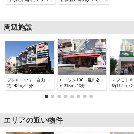
周辺施設
フレル・ウィズ自由が丘東急ストア
ローソン100 世田谷区奥沢
約242m／4分
約215m／3分
約117m／
エリアの近い物件