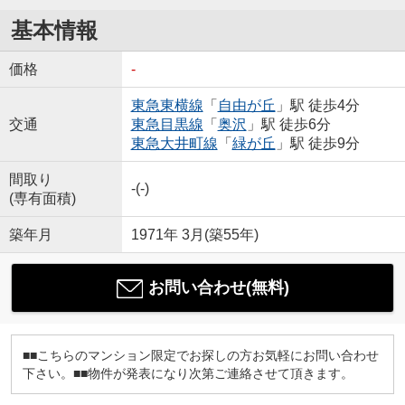
基本情報
価格
-
東急東横線
「
自由が丘
」駅 徒歩4分
交通
東急目黒線
「
奥沢
」駅 徒歩6分
東急大井町線
「
緑が丘
」駅 徒歩9分
間取り
-(-)
(専有面積)
築年月
1971年 3月(築55年)
お問い合わせ(無料)
■■こちらのマンション限定でお探しの方お気軽にお問い合わせ
下さい。■■物件が発表になり次第ご連絡させて頂きます。