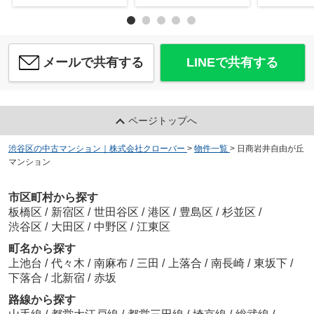
メールで共有する
LINEで共有する
ページトップへ
渋谷区の中古マンション｜株式会社クローバー
>
物件一覧
>
日商岩井自由が丘
マンション
市区町村から探す
板橋区
/
新宿区
/
世田谷区
/
港区
/
豊島区
/
杉並区
/
渋谷区
/
大田区
/
中野区
/
江東区
町名から探す
上池台
/
代々木
/
南麻布
/
三田
/
上落合
/
南長崎
/
東坂下
/
下落合
/
北新宿
/
赤坂
路線から探す