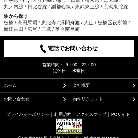
山手線
/
都営大江戸線
/
都営三田線
/
埼京線
/
総武線
/
丸ノ内線
/
日比谷線
/
副都心線
/
東武東上線
/
京浜東北線
駅から探す
板橋
/
高田馬場
/
恵比寿
/
浮間舟渡
/
大山
/
板橋区役所前
/
新江古田
/
広尾
/
三鷹
/
落合南長崎
電話でお問い合わせ
営業時間：
9：00～22：00
定休日：
水曜日
ホーム
会社概要
お問い合わせ
物件リクエスト
プライバシーポリシー
利用規約
アクセスマップ
PCサイト