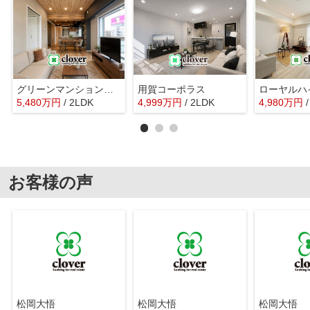
グリーンマンション駒沢
用賀コーポラス
ローヤルハ
5,480
万
円
/ 2LDK
4,999
万
円
/ 2LDK
4,980
万
円
お客様の声
松岡大悟
松岡大悟
松岡大悟