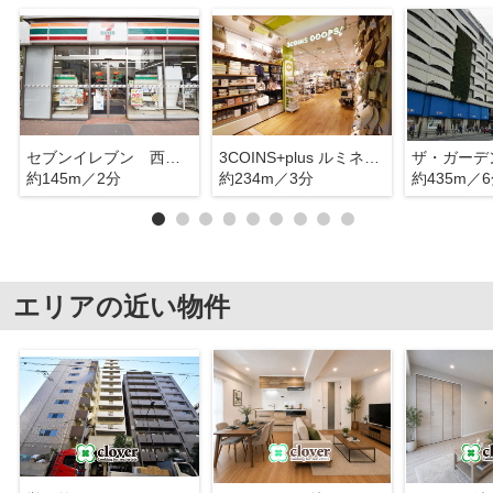
セブンイレブン 西池袋１丁目
3COINS+plus ルミネ池袋店
約145m／2分
約234m／3分
約435m／
エリアの近い物件