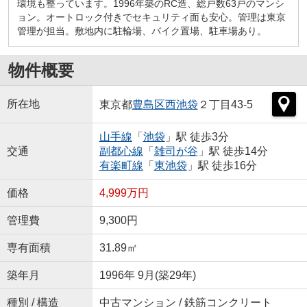
環境も整っています。1996年築のRC造、総戸数63戸のマンシ
ョン。オートロック付きでセキュリティ面も安心。管理は東京
管理が担当。敷地内に駐輪場、バイク置場、駐車場あり。
物件概要
所在地
東京都
豊島区
西池袋
２丁目43-5
山手線
「
池袋
」駅 徒歩3分
交通
副都心線
「
雑司が谷
」駅 徒歩14分
有楽町線
「
東池袋
」駅 徒歩16分
価格
4,999万円
管理費
9,300円
専有面積
31.89㎡
築年月
1996年 9月(築29年)
種別 / 構造
中古マンション / 鉄筋コンクリート