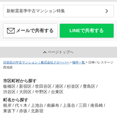
新耐震基準中古マンション特集
メールで共有する
LINEで共有する
ページトップへ
渋谷区の中古マンション｜株式会社クローバー
>
物件一覧
>
日神パレステージ
西池袋
市区町村から探す
板橋区
/
新宿区
/
世田谷区
/
港区
/
杉並区
/
豊島区
/
渋谷区
/
大田区
/
中野区
/
台東区
町名から探す
根岸
/
代々木
/
上池台
/
南麻布
/
上落合
/
三田
/
南長崎
/
東坂下
/
赤坂
/
北新宿