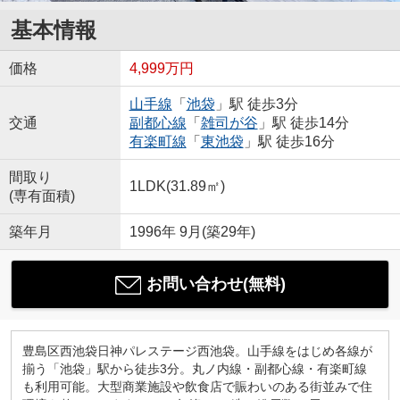
基本情報
価格
4,999万円
山手線
「
池袋
」駅 徒歩3分
交通
副都心線
「
雑司が谷
」駅 徒歩14分
有楽町線
「
東池袋
」駅 徒歩16分
間取り
1LDK(31.89㎡)
(専有面積)
築年月
1996年 9月(築29年)
お問い合わせ(無料)
豊島区西池袋日神パレステージ西池袋。山手線をはじめ各線が
揃う「池袋」駅から徒歩3分。丸ノ内線・副都心線・有楽町線
も利用可能。大型商業施設や飲食店で賑わいのある街並みで住