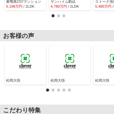
巣鴨第2SYマンション
サンハイム駒込
ストーク池
5,198
万
円
/ 2LDK
4,780
万
円
/ 2LDK
5,480
万
円
お客様の声
松岡大悟
松岡大悟
松岡大悟
こだわり特集