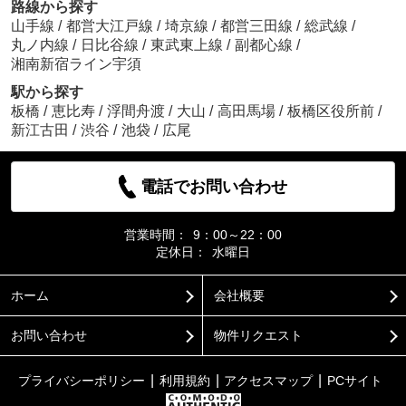
路線から探す
山手線
/
都営大江戸線
/
埼京線
/
都営三田線
/
総武線
/
丸ノ内線
/
日比谷線
/
東武東上線
/
副都心線
/
湘南新宿ライン宇須
駅から探す
板橋
/
恵比寿
/
浮間舟渡
/
大山
/
高田馬場
/
板橋区役所前
/
新江古田
/
渋谷
/
池袋
/
広尾
電話でお問い合わせ
営業時間：
9：00～22：00
定休日：
水曜日
ホーム
会社概要
お問い合わせ
物件リクエスト
プライバシーポリシー
利用規約
アクセスマップ
PCサイト