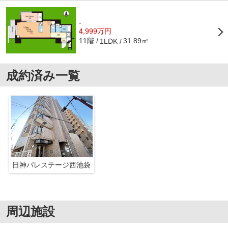
-
4,999万円
11階
31.89㎡
1LDK
成約済み一覧
日神パレステージ西池袋
周辺施設