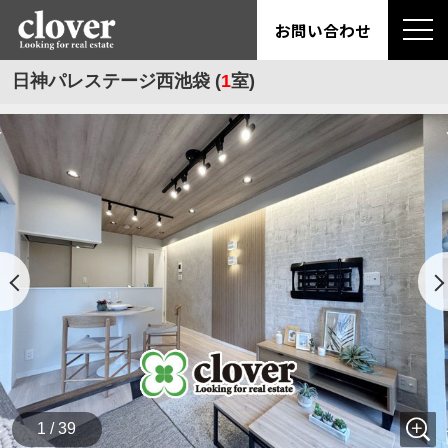
お問い合わせ
日神パレステージ西池袋 (
1
室)
1 / 39