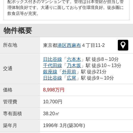
配ボックス付きのマンションです。管理は日本管財が担当し管
理体制良好です。大通りに面しておらず住環境良好。徒歩圏に
飲食店等が充実。
物件概要
所在地
東京都
港区
西麻布
４丁目11-2
日比谷線
「
六本木
」駅 徒歩8～10分
千代田線
「
乃木坂
」駅 徒歩10～13分
交通
銀座線
「
外苑前
」駅 徒歩21分
日比谷線
「
広尾
」駅 徒歩9～10分
価格
8,998万円
管理費
10,700円
専有面積
38.20㎡
築年月
1996年 3月(築30年)