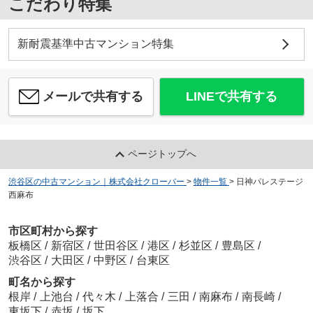
こだわり特集
新耐震基準中古マンション特集
メールで共有する
LINEで共有する
ページトップへ
渋谷区の中古マンション｜株式会社クローバー
>
物件一覧
>
日神パレステージ
西麻布
市区町村から探す
板橋区
/
新宿区
/
世田谷区
/
港区
/
杉並区
/
豊島区
/
渋谷区
/
大田区
/
中野区
/
台東区
町名から探す
根岸
/
上池台
/
代々木
/
上落合
/
三田
/
南麻布
/
南長崎
/
東坂下
/
赤坂
/
坂下