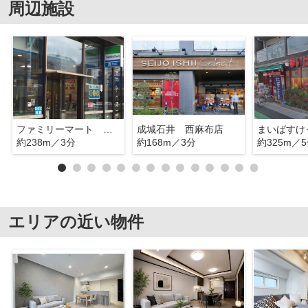
周辺施設
ファミリーマート 西麻布三丁目店
成城石井 西麻布店
約238m／3分
約168m／3分
約325m／
エリアの近い物件