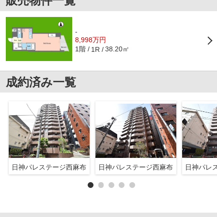
販売物件一覧
-
8,998万円
1階
38.20㎡
1R
成約済み一覧
日神パレステージ西麻布
日神パレステージ西麻布
日神パレ