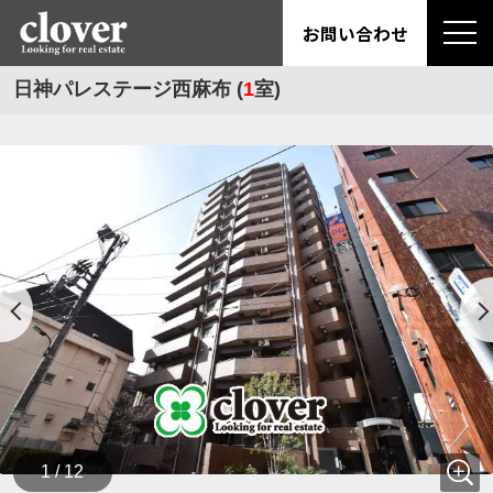
お問い合わせ
日神パレステージ西麻布 (
1
室)
1 / 12