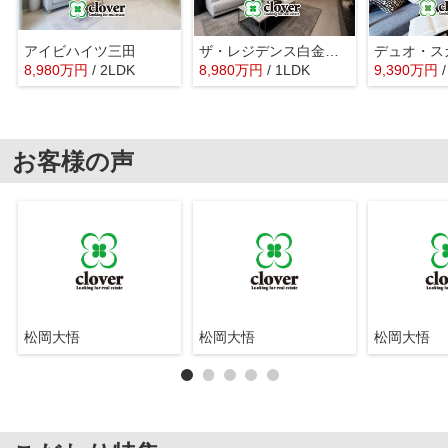
アイビハイツ三田
ザ・レジデンス白金スイート
8,980
万
円
/ 2LDK
8,980
万
円
/ 1LDK
9,390
万
円
お客様の声
松岡大悟
松岡大悟
松岡大悟