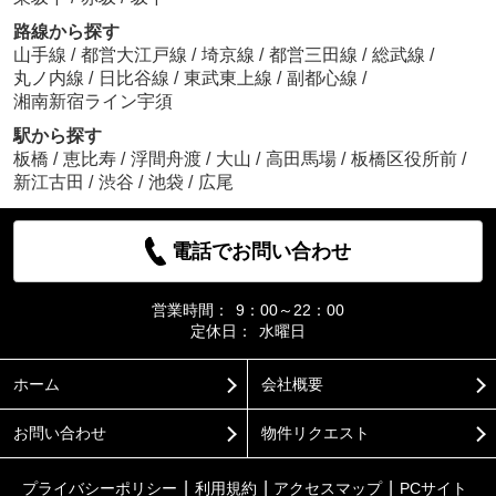
路線から探す
山手線
/
都営大江戸線
/
埼京線
/
都営三田線
/
総武線
/
丸ノ内線
/
日比谷線
/
東武東上線
/
副都心線
/
湘南新宿ライン宇須
駅から探す
板橋
/
恵比寿
/
浮間舟渡
/
大山
/
高田馬場
/
板橋区役所前
/
新江古田
/
渋谷
/
池袋
/
広尾
電話でお問い合わせ
営業時間：
9：00～22：00
定休日：
水曜日
ホーム
会社概要
お問い合わせ
物件リクエスト
プライバシーポリシー
利用規約
アクセスマップ
PCサイト