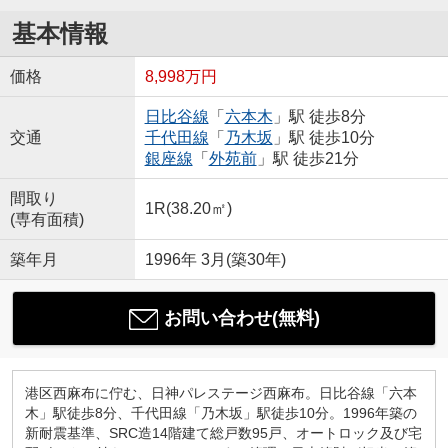
基本情報
価格
8,998万円
日比谷線
「
六本木
」駅 徒歩8分
交通
千代田線
「
乃木坂
」駅 徒歩10分
銀座線
「
外苑前
」駅 徒歩21分
間取り
1R(38.20㎡)
(専有面積)
築年月
1996年 3月(築30年)
お問い合わせ(無料)
港区西麻布に佇む、日神パレステージ西麻布。日比谷線「六本
木」駅徒歩8分、千代田線「乃木坂」駅徒歩10分。1996年築の
新耐震基準、SRC造14階建て総戸数95戸、オートロック及び宅