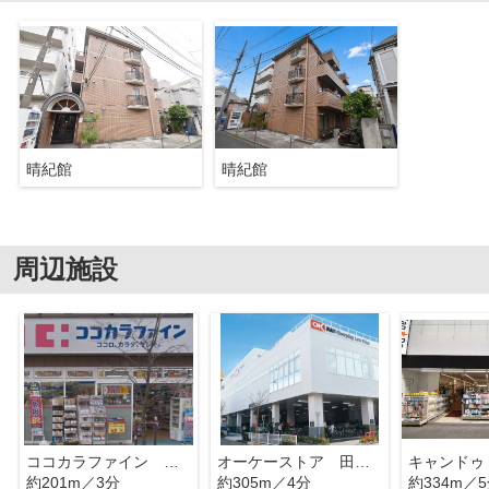
晴紀館
晴紀館
周辺施設
ココカラファイン 南雪谷店
オーケーストア 田園調布店
約201m／3分
約305m／4分
約334m／