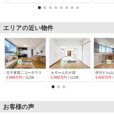
エリアの近い物件
北千束第二コーポラス
セザール久が原
2,899
万
円
/ 2LDK
2,990
万
円
/ 1LDK
3,500
万
円
お客様の声