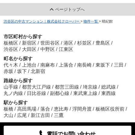
ページトップへ
渋谷区の中古マンション｜株式会社クローバー
>
物件一覧
>
晴紀館
市区町村から探す
板橋区
/
新宿区
/
世田谷区
/
港区
/
杉並区
/
豊島区
/
渋谷区
/
大田区
/
中野区
/
江東区
町名から探す
代々木
/
上池台
/
南麻布
/
上落合
/
南長崎
/
東坂下
/
三田
/
赤坂
/
坂下
/
北新宿
路線から探す
山手線
/
都営大江戸線
/
都営三田線
/
埼京線
/
総武線
/
丸ノ内線
/
日比谷線
/
副都心線
/
東武東上線
/
東西線
駅から探す
板橋
/
高田馬場
/
落合
/
恵比寿
/
浮間舟渡
/
板橋区役所前
/
大山
/
広尾
/
新江古田
/
三鷹
電話でお問い合わせ