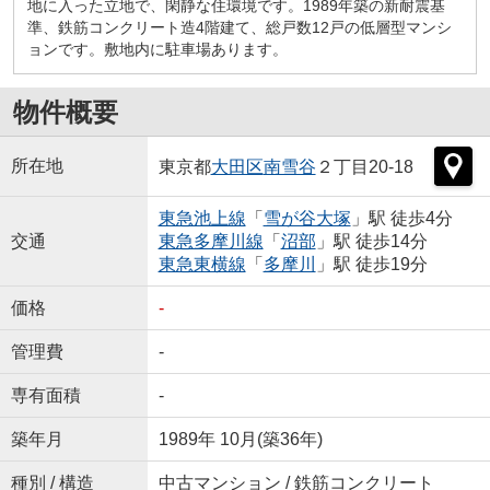
地に入った立地で、閑静な住環境です。1989年築の新耐震基
準、鉄筋コンクリート造4階建て、総戸数12戸の低層型マンシ
ョンです。敷地内に駐車場あります。
物件概要
所在地
東京都
大田区
南雪谷
２丁目20-18
東急池上線
「
雪が谷大塚
」駅 徒歩4分
交通
東急多摩川線
「
沼部
」駅 徒歩14分
東急東横線
「
多摩川
」駅 徒歩19分
価格
-
管理費
-
専有面積
-
築年月
1989年 10月(築36年)
種別 / 構造
中古マンション / 鉄筋コンクリート