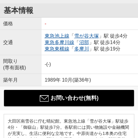
基本情報
価格
-
東急池上線
「
雪が谷大塚
」駅 徒歩4分
交通
東急多摩川線
「
沼部
」駅 徒歩14分
東急東横線
「
多摩川
」駅 徒歩19分
間取り
-(-)
(専有面積)
築年月
1989年 10月(築36年)
お問い合わせ(無料)
大田区南雪谷に佇む晴紀館。東急池上線「雪が谷大塚」駅徒歩
4分・「御嶽山」駅徒歩7分。各駅前には買い物施設や金融機関
が充実し、生活に便利な立地です。中原街道から1本奥の住宅