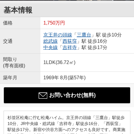
基本情報
価格
1,750万円
京王井の頭線
「
三鷹台
」駅 徒歩10分
交通
総武線
「
西荻窪
」駅 徒歩16分
中央線
「
吉祥寺
」駅 徒歩17分
間取り
1LDK(36.72㎡)
(専有面積)
築年月
1969年 8月(築57年)
お問い合わせ(無料)
杉並区松庵に佇む松庵ハイム。京王井の頭線「三鷹台」駅徒歩
10分、JR中央線・総武線「吉祥寺」駅徒歩16分、「西荻窪」
駅徒歩17分。新宿や渋谷方面へのアクセスも良好です。商業施