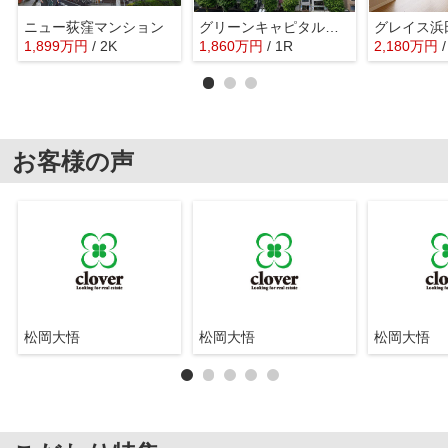
ニュー荻窪マンション
グリーンキャピタル南阿佐ヶ谷
グレイス浜
1,899
万
円
/ 2K
1,860
万
円
/ 1R
2,180
万
円
お客様の声
松岡大悟
松岡大悟
松岡大悟