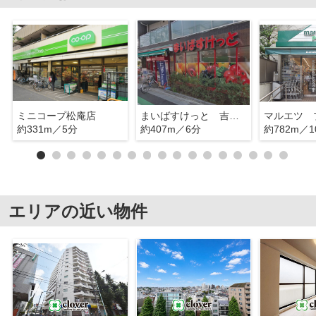
ミニコープ松庵店
まいばすけっと 吉祥寺南町4丁目
約331m／5分
約407m／6分
約782m／1
エリアの近い物件