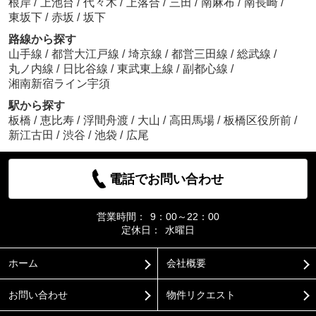
根岸
/
上池台
/
代々木
/
上落合
/
三田
/
南麻布
/
南長崎
/
東坂下
/
赤坂
/
坂下
路線から探す
山手線
/
都営大江戸線
/
埼京線
/
都営三田線
/
総武線
/
丸ノ内線
/
日比谷線
/
東武東上線
/
副都心線
/
湘南新宿ライン宇須
駅から探す
板橋
/
恵比寿
/
浮間舟渡
/
大山
/
高田馬場
/
板橋区役所前
/
新江古田
/
渋谷
/
池袋
/
広尾
電話でお問い合わせ
営業時間：
9：00～22：00
定休日：
水曜日
ホーム
会社概要
お問い合わせ
物件リクエスト