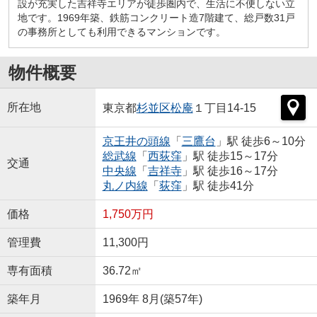
設が充実した吉祥寺エリアが徒歩圏内で、生活に不便しない立
地です。1969年築、鉄筋コンクリート造7階建て、総戸数31戸
の事務所としても利用できるマンションです。
物件概要
所在地
東京都
杉並区
松庵
１丁目14-15
京王井の頭線
「
三鷹台
」駅 徒歩6～10分
総武線
「
西荻窪
」駅 徒歩15～17分
交通
中央線
「
吉祥寺
」駅 徒歩16～17分
丸ノ内線
「
荻窪
」駅 徒歩41分
価格
1,750万円
管理費
11,300円
専有面積
36.72㎡
築年月
1969年 8月(築57年)