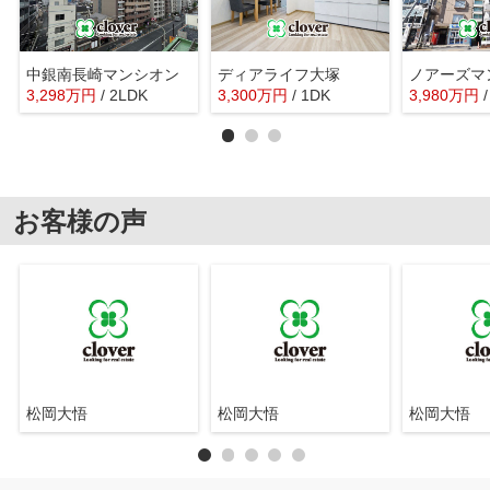
中銀南長崎マンシオン
ディアライフ大塚
3,298
万
円
/ 2LDK
3,300
万
円
/ 1DK
3,980
万
円
お客様の声
松岡大悟
松岡大悟
松岡大悟