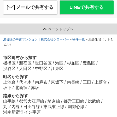
メールで共有する
LINEで共有する
ページトップへ
渋谷区の中古マンション｜株式会社クローバー
>
物件一覧
>
池袋住宅（サトミ
ビル）
市区町村から探す
板橋区
/
新宿区
/
世田谷区
/
港区
/
杉並区
/
豊島区
/
渋谷区
/
大田区
/
中野区
/
江東区
町名から探す
上池台
/
代々木
/
南麻布
/
東坂下
/
南長崎
/
三田
/
上落合
/
坂下
/
北新宿
/
赤坂
路線から探す
山手線
/
都営大江戸線
/
埼京線
/
都営三田線
/
総武線
/
丸ノ内線
/
日比谷線
/
東武東上線
/
副都心線
/
湘南新宿ライン宇須