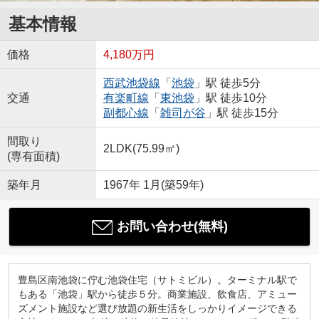
基本情報
価格
4,180万円
西武池袋線
「
池袋
」駅 徒歩5分
交通
有楽町線
「
東池袋
」駅 徒歩10分
副都心線
「
雑司が谷
」駅 徒歩15分
間取り
2LDK(75.99㎡)
(専有面積)
築年月
1967年 1月(築59年)
お問い合わせ(無料)
豊島区南池袋に佇む池袋住宅（サトミビル）。ターミナル駅で
もある「池袋」駅から徒歩５分。商業施設、飲食店、アミュー
ズメント施設など選び放題の新生活をしっかりイメージできる