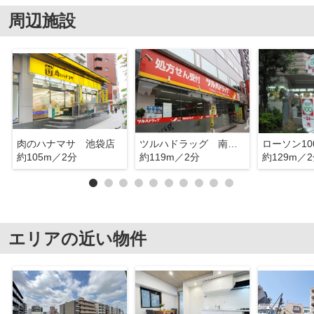
周辺施設
肉のハナマサ 池袋店
ツルハドラッグ 南池袋店
約105m／2分
約119m／2分
約129m／
エリアの近い物件