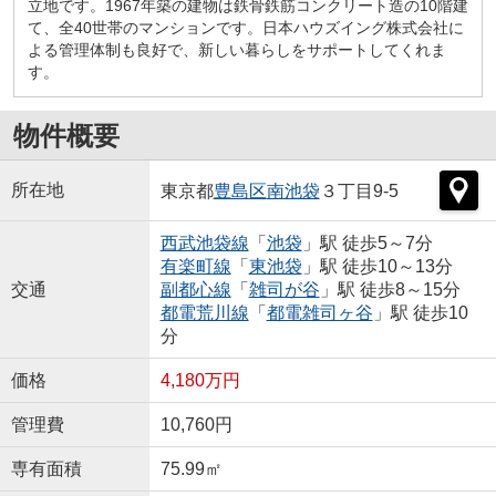
立地です。1967年築の建物は鉄骨鉄筋コンクリート造の10階建
て、全40世帯のマンションです。日本ハウズイング株式会社に
よる管理体制も良好で、新しい暮らしをサポートしてくれま
す。
物件概要
所在地
東京都
豊島区
南池袋
３丁目9-5
西武池袋線
「
池袋
」駅 徒歩5～7分
有楽町線
「
東池袋
」駅 徒歩10～13分
交通
副都心線
「
雑司が谷
」駅 徒歩8～15分
都電荒川線
「
都電雑司ヶ谷
」駅 徒歩10
分
価格
4,180万円
管理費
10,760円
専有面積
75.99㎡