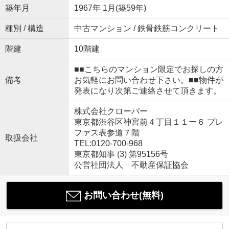
築年月
1967年 1月(築59年)
種別 / 構造
中古マンション / 鉄骨鉄筋コンクリート
階建
10階建
■■こちらのマンション限定でお探しの方
備考
お気軽にお問い合わせ下さい。■■物件が
発表になり次第ご連絡させて頂きます。
株式会社クローバー
東京都渋谷区神宮前４丁目１１ー６ プレ
ファス表参道７階
取扱会社
TEL:0120-700-968
東京都知事 (3) 第95156号
公営社団法人 不動産保証協会
お問い合わせ(無料)