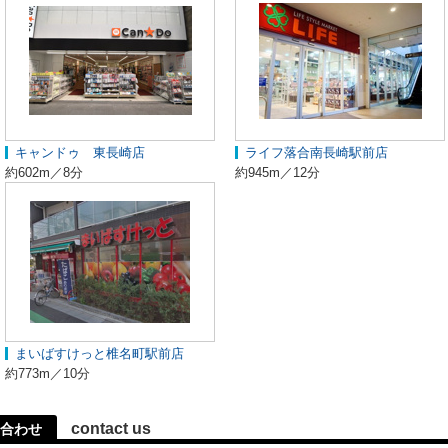
キャンドゥ 東長崎店
ライフ落合南長崎駅前店
約602m／8分
約945m／12分
まいばすけっと椎名町駅前店
約773m／10分
contact us
合わせ