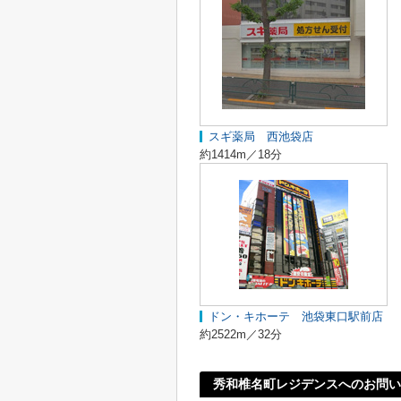
スギ薬局 西池袋店
約1414m／18分
ドン・キホーテ 池袋東口駅前店
約2522m／32分
秀和椎名町レジデンスへのお問い