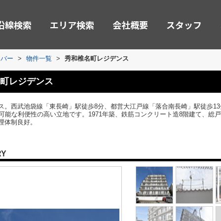
沿線検索
エリア検索
会社概要
スタッフ
ーバー
>
物件一覧
>
秀和椎名町レジデンス
町レジデンス
ス。西武池袋線「東長崎」駅徒歩8分、都営大江戸線「落合南長崎」駅徒歩1
可能な利便性の高い立地です。1971年築、鉄筋コンクリート造8階建て、総
理体制良好。
RY