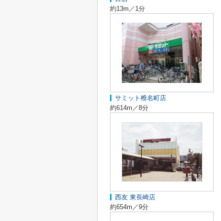
約13m／1分
サミット椎名町店
約614m／8分
西友 東長崎店
約654m／9分