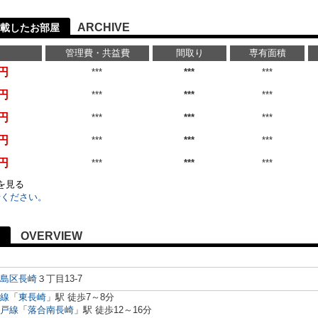
ARCHIVE
載したお部屋
管理費・共益費
間取り
専有面積
万円
***
***
***
万円
***
***
***
万円
***
***
***
万円
***
***
***
万円
***
***
***
)を見る
せください。
OVERVIEW
島区
長崎
３丁目13-7
線
「
東長崎
」駅 徒歩7～8分
戸線
「
落合南長崎
」駅 徒歩12～16分