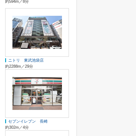
約594m／8分
ニトリ 東武池袋店
約2288m／29分
セブンイレブン 長崎
約302m／4分