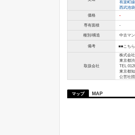
有楽町線
西武池袋
価格
-
専有面積
-
種別/構造
中古マン
備考
■■こち
株式会社
東京都渋
取扱会社
TEL:012
東京都知事
公営社団
MAP
マップ