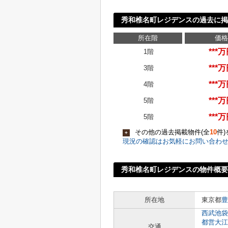
秀和椎名町レジデンスの過去に掲
所在階
価格
***
1階
***
3階
***
4階
***
5階
***
5階
その他の過去掲載物件(全
10
件
+
現況の確認はお気軽にお問い合わ
秀和椎名町レジデンスの物件概要
所在地
東京都
豊
西武池袋
都営大江
交通