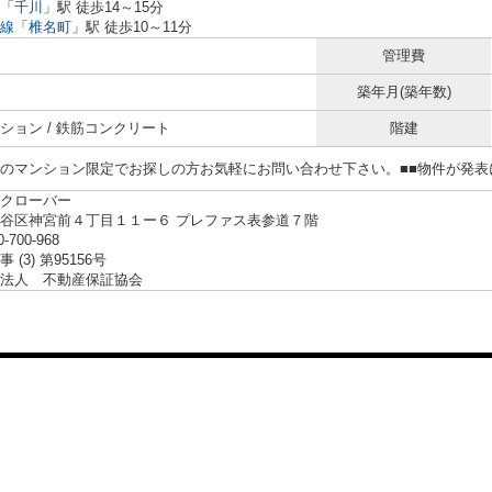
「
千川
」駅 徒歩14～15分
線
「
椎名町
」駅 徒歩10～11分
管理費
築年月(築年数)
ション / 鉄筋コンクリート
階建
らのマンション限定でお探しの方お気軽にお問い合わせ下さい。■■物件が発
クローバー
谷区神宮前４丁目１１ー６ プレファス表参道７階
0-700-968
 (3) 第95156号
法人 不動産保証協会