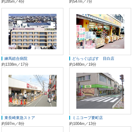
約285m／4分
約547m／7分
練馬総合病院
どらっぐぱぱす 目白店
約1338m／17分
約1480m／19分
東長崎東急ストア
ミニコープ要町店
約597m／8分
約1004m／13分