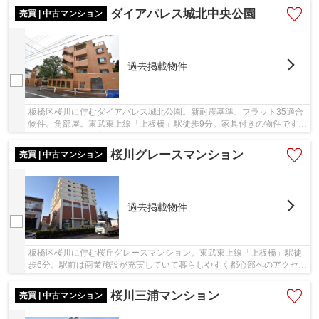
ダイアパレス城北中央公園
売買 | 中古マンション
過去掲載物件
板橋区桜川に佇むダイアパレス城北公園。新耐震基準、フラット35適合
物件。角部屋。東武東上線「上板橋」駅徒歩9分。家具付きの物件です。
周辺に小中学校教育環境充実しています。スー...
桜川グレースマンション
売買 | 中古マンション
過去掲載物件
板橋区桜川に佇む桜丘グレースマンション。東武東上線「上板橋」駅徒
歩6分。駅前は商業施設が充実していて暮らしやすく都心部へのアクセス
良好な立地です。愛するペットと暮らせます。...
桜川三浦マンション
売買 | 中古マンション