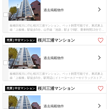
過去掲載物件
板橋区桜川に佇む桜川三浦マンション。ペット飼育可能です。東武東上
線「上板橋」駅徒歩5分。山手線「池袋」駅まで6駅、乗車時間13分でア
クセス可能です。昭和50年築、SRC造10階建て総...
桜川三浦マンション
売買 | 中古マンション
過去掲載物件
板橋区桜川に佇む桜川三浦マンション。ペット飼育可能です。東武東上
線「上板橋」駅徒歩5分。駅周辺にイトーヨーカドーやドラッグストア、
商店街があり買い物に困りません。ターミナル...
桜川三浦マンション
売買 | 中古マンション
過去掲載物件