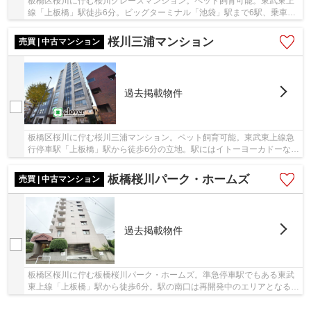
板橋区桜川に佇む桜川グレースマンション。ペット飼育可能。東武東上
線「上板橋」駅徒歩6分。ビッグターミナル「池袋」駅まで6駅、乗車時
間11分でアクセス可能。利便性と暮らし易さを...
桜川三浦マンション
売買 | 中古マンション
過去掲載物件
板橋区桜川に佇む桜川三浦マンション。ペット飼育可能。東武東上線急
行停車駅「上板橋」駅から徒歩6分の立地。駅にはイトーヨーカドーなど
の大型スーパーや商店街を中心とした街並みで...
板橋桜川パーク・ホームズ
売買 | 中古マンション
過去掲載物件
板橋区桜川に佇む板橋桜川パーク・ホームズ。準急停車駅でもある東武
東上線「上板橋」駅から徒歩6分。駅の南口は再開発中のエリアとなるた
め、今後の利便性向上が望める立地です。1990...