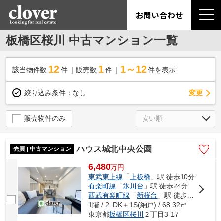
お問い合わせ
板橋区桜川 中古マンション一覧
12
1
1～12
該当物件数
件
販売数
件
件を表示
変更
絞り込み条件：
なし
販売物件のみ
ハウス城北中央公園
売買 | 中古マンション
6,480
万
円
東武東上線
「
上板橋
」駅 徒歩10分
有楽町線
「
氷川台
」駅 徒歩24分
西武有楽町線
「
新桜台
」駅 徒歩30分
1階 / 2LDK＋1S(納戸) / 68.32㎡
東京都
板橋区
桜川
２丁目3-17