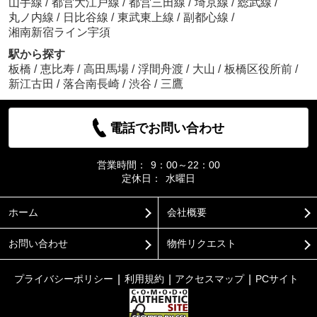
山手線
/
都営大江戸線
/
都営三田線
/
埼京線
/
総武線
/
丸ノ内線
/
日比谷線
/
東武東上線
/
副都心線
/
湘南新宿ライン宇須
駅から探す
板橋
/
恵比寿
/
高田馬場
/
浮間舟渡
/
大山
/
板橋区役所前
/
新江古田
/
落合南長崎
/
渋谷
/
三鷹
電話でお問い合わせ
営業時間：
9：00～22：00
定休日：
水曜日
ホーム
会社概要
お問い合わせ
物件リクエスト
プライバシーポリシー
利用規約
アクセスマップ
PCサイト