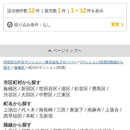
12
1
1～12
該当物件数
件
販売数
件
件を表示
変更
絞り込み条件：
なし
ページトップへ
渋谷区の中古マンション｜株式会社クローバー
>
(マンション(売買))地域から
探す
>
板橋区
>
桜川のマンション(売買)
市区町村から探す
板橋区
/
新宿区
/
世田谷区
/
港区
/
杉並区
/
豊島区
/
渋谷区
/
大田区
/
中野区
/
江東区
町名から探す
上池台
/
代々木
/
南長崎
/
三田
/
東坂下
/
南麻布
/
上落合
/
西早稲田
/
本町
/
北新宿
路線から探す