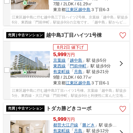
7階 / 2LDK / 61.29㎡
東京都
江東区
越中島
３丁目6-3
江東区越中島に佇む越中島三丁目ハイツ2号棟。京葉線「越中島」駅徒歩
6分、東西線「門前仲町」駅徒歩9分の立地です。「越中島」駅からビッ
クターミナルの「東京」駅までも乗換なしでア...
越中島3丁目ハイツ1号棟
売買 | 中古マンション
8月2日 値下げ
5,999
万
円
京葉線
「
越中島
」駅 徒歩5分
東西線
「
門前仲町
」駅 徒歩9分
有楽町線
「
月島
」駅 徒歩21分
9階 / 2LDK / 60.77㎡
東京都
江東区
越中島
３丁目6-1
江東区越中島に佇む越中島3丁目ハイツ1号棟。京葉線「越中島」駅徒歩
5分。東西線・大江戸線「門前仲町」駅徒歩9分と利便性に富んだ立地で
す。周辺には買い物施設や飲食店、小・中学校...
トダカ勝どきコーポ
売買 | 中古マンション
5,999
万
円
都営大江戸線
「
勝どき
」駅 徒歩3分
有楽町線
「
月島
」駅 徒歩12分