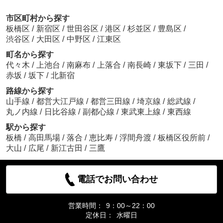
市区町村から探す
板橋区
/
新宿区
/
世田谷区
/
港区
/
杉並区
/
豊島区
/
渋谷区
/
大田区
/
中野区
/
江東区
町名から探す
代々木
/
上池台
/
南麻布
/
上落合
/
南長崎
/
東坂下
/
三田
/
赤坂
/
坂下
/
北新宿
路線から探す
山手線
/
都営大江戸線
/
都営三田線
/
埼京線
/
総武線
/
丸ノ内線
/
日比谷線
/
副都心線
/
東武東上線
/
東西線
駅から探す
板橋
/
高田馬場
/
落合
/
恵比寿
/
浮間舟渡
/
板橋区役所前
/
大山
/
広尾
/
新江古田
/
三鷹
電話でお問い合わせ
営業時間：
9：00～22：00
定休日：
水曜日