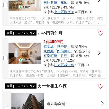
日比谷線
「
築地
」駅 徒歩19分
7階 / 2LDK / 43.74㎡
東京都
中央区
勝どき
４丁目10-10
中央区勝どきに佇む、トダカ勝どきコーポ。ペット飼育可能です。都営
大江戸線「勝どき」駅徒歩3分、有楽町線「月島」駅徒歩12分、日比谷
線「築地」駅徒歩19分と利便性に富んだ立地です...
ルネ門前仲町
売買 | 中古マンション
1
499
億
万
円
京葉線
「
越中島
」駅 徒歩4分
東西線
「
門前仲町
」駅 徒歩7分
有楽町線
「
月島
」駅 徒歩14分
6階 / 3LDK / 77.12㎡
東京都
江東区
越中島
１丁目3-1
江東区越中島に佇むルネ門前仲町。ペット飼育可能。京葉線「越中島」
駅徒歩4分、東西線・都営大江戸線「門前仲町」駅徒歩7分、有楽町線
「月島」駅徒歩14分。門前仲町駅周辺には商業施...
カーサ相生Ｃ棟
売買 | 中古マンション
過去掲載物件