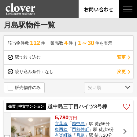
お問い合わせ
月島駅物件一覧
112
4
1～30
該当物件数
件
販売数
件
件を表示
駅で絞り込む
変更
変更
絞り込み条件：
なし
販売物件のみ
越中島三丁目ハイツ3号棟
売買 | 中古マンション
5,780
万
円
京葉線
「
越中島
」駅 徒歩6分
東西線
「
門前仲町
」駅 徒歩9分
有楽町線
「
月島
」駅 徒歩20分