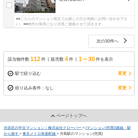
■■こちらのマンション限定でお探しの方お気軽にお問い合わせ下さ
い。■■物件が発表になり次第ご連絡させて頂きます。
次の30件へ
112
4
1～30
該当物件数
件
販売数
件
件を表示
駅で絞り込む
変更
変更
絞り込み条件：
なし
ページトップへ
渋谷区の中古マンション｜株式会社クローバー
>
(マンション(売買))路線・駅
から探す
>
東京メトロ有楽町線
>
月島駅のマンション(売買)