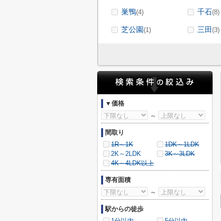
巣鴨
千石
(4)
(8)
芝公園
三田
(1)
(3)
▼価格
～
間取り
1R～1K
1DK～1LDK
2K～2LDK
3K～3LDK
4K～4LDK以上
専有面積
～
駅からの徒歩
1分以内
5分以内