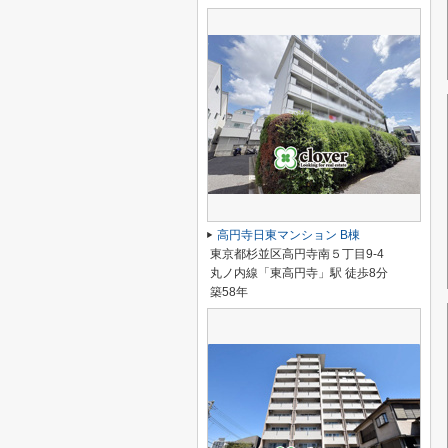
高円寺日東マンション B棟
東京都杉並区高円寺南５丁目9-4
丸ノ内線「東高円寺」駅 徒歩8分
築58年