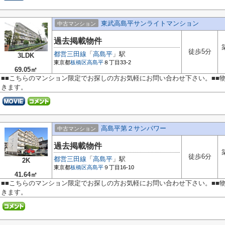
東武高島平サンライトマンション
中古マンション
過去掲載物件
徒歩5分
都営三田線
「
高島平
」駅
3LDK
東京都
板橋区
高島平
８丁目33-2
69.05㎡
■■こちらのマンション限定でお探しの方お気軽にお問い合わせ下さい。■■
きます。
高島平第２サンパワー
中古マンション
過去掲載物件
徒歩6分
都営三田線
「
高島平
」駅
2K
東京都
板橋区
高島平
９丁目16-10
41.64㎡
■■こちらのマンション限定でお探しの方お気軽にお問い合わせ下さい。■■
きます。