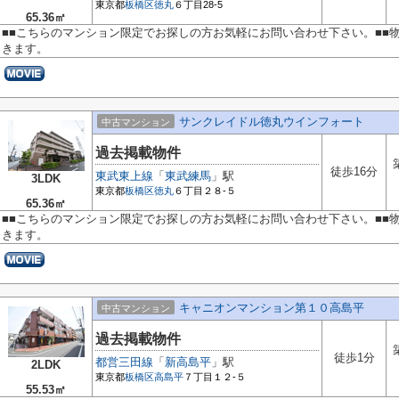
東京都
板橋区
徳丸
６丁目28-5
65.36㎡
■■こちらのマンション限定でお探しの方お気軽にお問い合わせ下さい。■■
きます。
サンクレイドル徳丸ウインフォート
中古マンション
過去掲載物件
徒歩16分
東武東上線
「
東武練馬
」駅
3LDK
東京都
板橋区
徳丸
６丁目２８‐５
65.36㎡
■■こちらのマンション限定でお探しの方お気軽にお問い合わせ下さい。■■
きます。
キャニオンマンション第１０高島平
中古マンション
過去掲載物件
徒歩1分
都営三田線
「
新高島平
」駅
2LDK
東京都
板橋区
高島平
７丁目１２‐５
55.53㎡