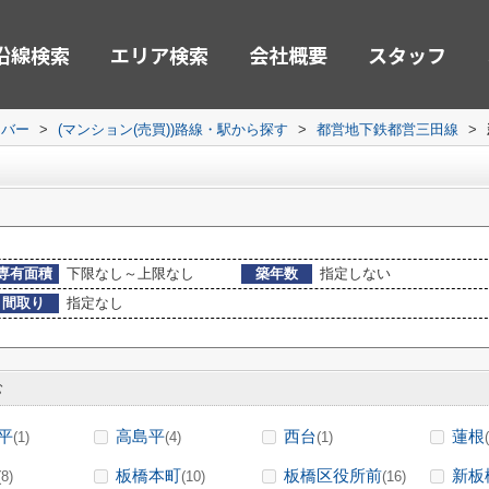
沿線検索
エリア検索
会社概要
スタッフ
ーバー
>
(マンション(売買))路線・駅から探す
>
都営地下鉄都営三田線
>
専有面積
下限なし～上限なし
築年数
指定しない
間取り
指定なし
む
平
高島平
西台
蓮根
(1)
(4)
(1)
板橋本町
板橋区役所前
新板
(8)
(10)
(16)