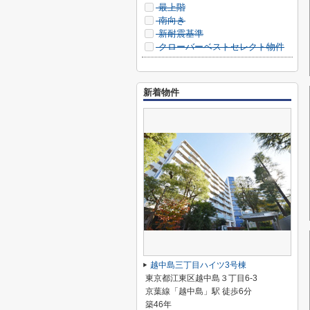
最上階
南向き
新耐震基準
クローバーベストセレクト物件
新着物件
越中島三丁目ハイツ3号棟
東京都江東区越中島３丁目6-3
京葉線「越中島」駅 徒歩6分
築46年