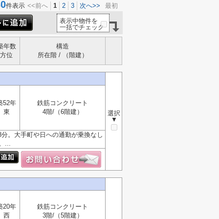
0
件表示
<<前へ
1
2
3
次へ>>
最初
表示中物件を
一括でチェック
築年数
構造
方位
所在階 / （階建）
築52年
鉄筋コンクリート
東
4階/（6階建）
選択
▼
8分。大手町や日への通勤が乗換なし
..
築20年
鉄筋コンクリート
西
3階/（5階建）