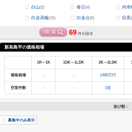
白山
春日
内幸
(2)
(4)
白金高輪
白金台
目黒
(15)
(6)
69
件が該当
新高島平の価格相場
1R～1K
1DK～1LDK
2K～2LDK
価格相場
-
-
1480万円
空室件数
-
-
1室
並び順：
募集中のみ表示