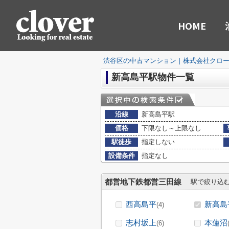
HOME
渋谷区の中古マンション｜株式会社クロ
新高島平駅物件一覧
沿線
新高島平駅
価格
下限なし～上限なし
駅徒歩
指定しない
設備条件
指定なし
都営地下鉄都営三田線
駅で絞り込
西高島平
新高島
(4)
志村坂上
本蓮沼
(6)