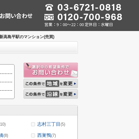
お問い合わせ
営業：9：00～22：00 定休日：水曜日
新高島平駅のマンション(売買)
志村三丁目
(10)
(5)
橋
西巣鴨
(8)
(7)