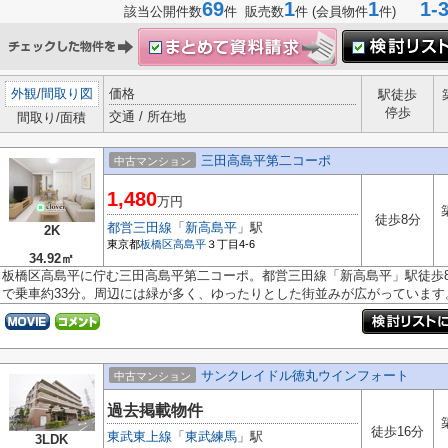
69
1
1
1-3
該当公開件数
件 販売数
件 (会員物件
件)
外観
/
間取り図
価格
駅徒歩
停歩
交通 / 所在地
間取り/面積
三田高島平第二コーポ
中古マンション
1,480
万円
徒歩8分
都営三田線
「
新高島平
」駅
2K
東京都
板橋区
高島平
３丁目4-6
34.92㎡
板橋区高島平に佇む三田高島平第二コーポ。都営三田線「新高島平」駅徒歩
で乗車約33分。周辺には緑が多く、ゆったりとした街並みが広がっています。.
サンクレイドル徳丸ウインフォート
中古マンション
過去掲載物件
徒歩16分
東武東上線
「
東武練馬
」駅
3LDK