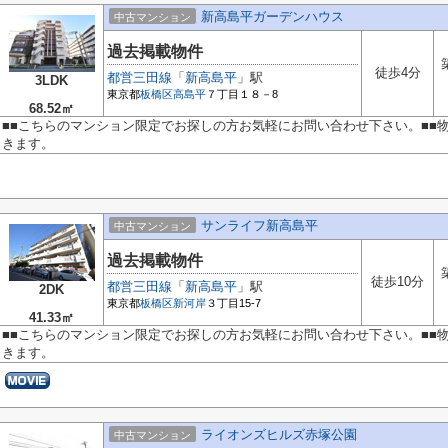
新高島平ガーデンハウス
中古マンション
過去掲載物件
徒歩4分
都営三田線
「
新高島平
」駅
3LDK
東京都
板橋区
高島平
７丁目１８－8
68.52㎡
■■こちらのマンション限定でお探しの方お気軽にお問い合わせ下さい。■■
きます。
サンライフ新高島平
中古マンション
過去掲載物件
徒歩10分
都営三田線
「
新高島平
」駅
2DK
東京都
板橋区
新河岸
３丁目15-7
41.33㎡
■■こちらのマンション限定でお探しの方お気軽にお問い合わせ下さい。■■
きます。
ライオンズヒルズ赤塚公園
中古マンション