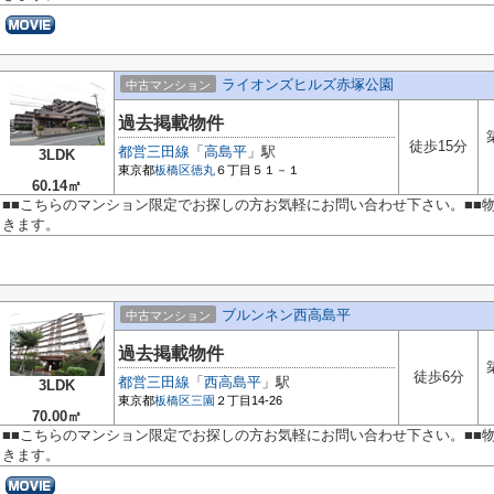
ライオンズヒルズ赤塚公園
中古マンション
過去掲載物件
徒歩15分
都営三田線
「
高島平
」駅
3LDK
東京都
板橋区
徳丸
６丁目５１－１
60.14㎡
■■こちらのマンション限定でお探しの方お気軽にお問い合わせ下さい。■■
きます。
ブルンネン西高島平
中古マンション
過去掲載物件
徒歩6分
都営三田線
「
西高島平
」駅
3LDK
東京都
板橋区
三園
２丁目14-26
70.00㎡
■■こちらのマンション限定でお探しの方お気軽にお問い合わせ下さい。■■
きます。