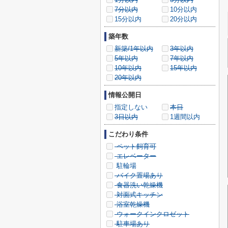
7分以内
10分以内
15分以内
20分以内
築年数
新築/1年以内
3年以内
5年以内
7年以内
10年以内
15年以内
20年以内
情報公開日
指定しない
本日
3日以内
1週間以内
こだわり条件
ペット飼育可
エレベーター
駐輪場
バイク置場あり
食器洗い乾燥機
対面式キッチン
浴室乾燥機
ウォークインクロゼット
駐車場あり