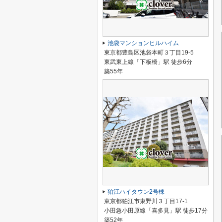
池袋マンションヒルハイム
東京都豊島区池袋本町３丁目19-5
東武東上線「下板橋」駅 徒歩6分
築55年
狛江ハイタウン2号棟
東京都狛江市東野川３丁目17-1
小田急小田原線「喜多見」駅 徒歩17分
築52年