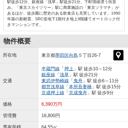
駅徒歩12分、銀座線「浅草」駅徒歩21分。下町情緒漂う街並
み。「東京スカイツリー」駅に商業施設の「東京ソラマチ」が
あるほか、徒歩圏に歴史のある飲食店も充実しています。1990
年築の新耐震、SRC造地下1階付き地上9階建てオートロック付
きマンションです。
物件概要
所在地
東京都
墨田区
向島
５丁目26-7
半蔵門線
「
押上
」駅 徒歩10～12分
銀座線
「
浅草
」駅 徒歩21分
交通
東武伊勢崎線
「
曳舟
」駅 徒歩6～11分
都営浅草線
「
本所吾妻橋
」駅 徒歩15分
京成押上線
「
京成曳舟
」駅 徒歩9分
価格
6,390万円
管理費
16,800円
専有面積
64.55㎡