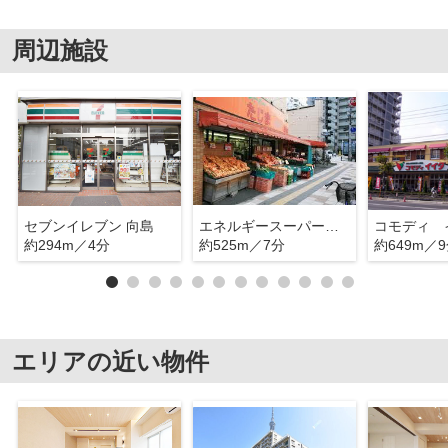
周辺施設
セブンイレブン 向島
エネルギースーパーたじま向島店
約294m／4分
約525m／7分
約649m／
エリアの近い物件