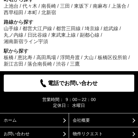
上池台
/
代々木
/
南長崎
/
三田
/
東坂下
/
南麻布
/
上落合
/
西早稲田
/
本町
/
北新宿
路線から探す
山手線
/
都営大江戸線
/
都営三田線
/
埼京線
/
総武線
/
丸ノ内線
/
日比谷線
/
東武東上線
/
副都心線
/
湘南新宿ライン宇須
駅から探す
板橋
/
恵比寿
/
高田馬場
/
浮間舟渡
/
大山
/
板橋区役所前
/
新江古田
/
落合南長崎
/
渋谷
/
三鷹
電話でお問い合わせ
営業時間：
9：00～22：00
定休日：
水曜日
ホーム
会社概要
お問い合わせ
物件リクエスト