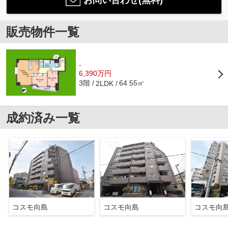
お問い合わせ(無料)
販売物件一覧
-
6,390万円
3階
64.55㎡
2LDK
成約済み一覧
コスモ向島
コスモ向島
コスモ向