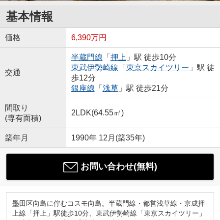
基本情報
価格
6,390万円
半蔵門線
「
押上
」駅 徒歩10分
東武伊勢崎線
「
東京スカイツリー
」駅 徒
交通
歩12分
銀座線
「
浅草
」駅 徒歩21分
間取り
2LDK(64.55㎡)
(専有面積)
築年月
1990年 12月(築35年)
お問い合わせ(無料)
墨田区向島に佇むコスモ向島。半蔵門線・都営浅草線・京成押
上線「押上」駅徒歩10分、東武伊勢崎線「東京スカイツリー」