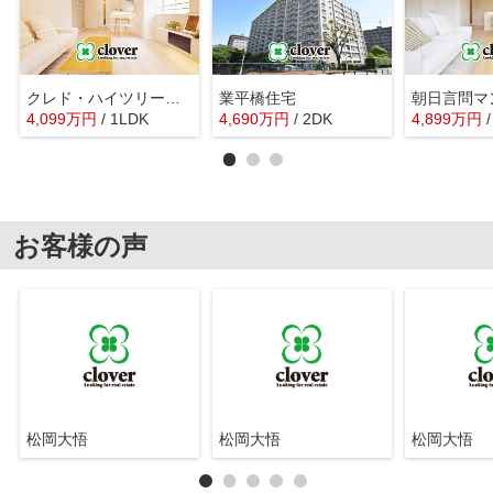
クレド・ハイツリー両国
業平橋住宅
朝日言問マ
4,099
万
円
/ 1LDK
4,690
万
円
/ 2DK
4,899
万
円
お客様の声
松岡大悟
松岡大悟
松岡大悟