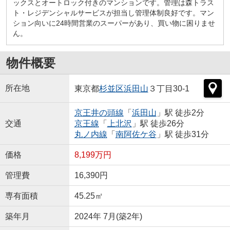
ックスとオートロック付きのマンションです。管理は森トラス
ト・レジデンシャルサービスが担当し管理体制良好です。マン
ション向いに24時間営業のスーパーがあり、買い物に困りませ
ん。
物件概要
所在地
東京都
杉並区
浜田山
３丁目30-1
京王井の頭線
「
浜田山
」駅 徒歩2分
交通
京王線
「
上北沢
」駅 徒歩26分
丸ノ内線
「
南阿佐ケ谷
」駅 徒歩31分
価格
8,199万円
管理費
16,390円
専有面積
45.25㎡
築年月
2024年 7月(築2年)