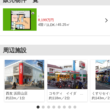
-
8,199万円
4階
45.25㎡
1LDK
周辺施設
西友 浜田山店
コモディ イイダ 浜田山店
約22m／1分
約118m／2分
約143m／