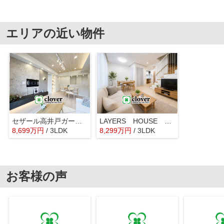
エリアの近い物件
セザール高井戸ガーデン
LAYERS HOUSE 杉並善福寺川公園
8,699
万
円
/ 3LDK
8,299
万
円
/ 3LDK
お客様の声