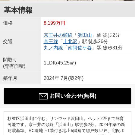
基本情報
価格
8,199万円
京王井の頭線
「
浜田山
」駅 徒歩2分
交通
京王線
「
上北沢
」駅 徒歩26分
丸ノ内線
「
南阿佐ケ谷
」駅 徒歩31分
間取り
1LDK(45.25㎡)
(専有面積)
築年月
2024年 7月(築2年)
お問い合わせ(無料)
杉並区浜田山に佇む、サンウッド浜田山。ペット2匹まで飼育
可能です。京王井の頭線「浜田山」駅徒歩2分。2024年築の新
耐震基準、RC造地下1階付き地上5階建て総戸数47戸、宅配ボ