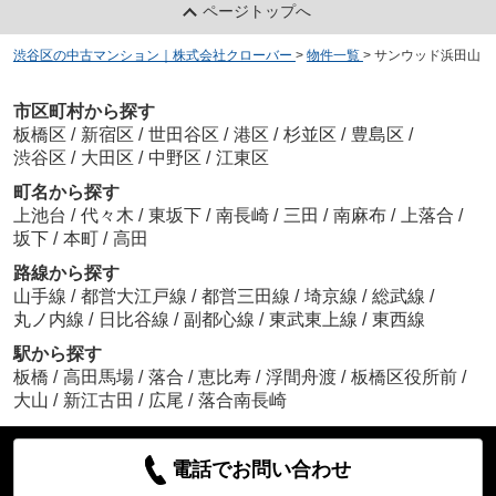
ページトップへ
渋谷区の中古マンション｜株式会社クローバー
>
物件一覧
>
サンウッド浜田山
市区町村から探す
板橋区
/
新宿区
/
世田谷区
/
港区
/
杉並区
/
豊島区
/
渋谷区
/
大田区
/
中野区
/
江東区
町名から探す
上池台
/
代々木
/
東坂下
/
南長崎
/
三田
/
南麻布
/
上落合
/
坂下
/
本町
/
高田
路線から探す
山手線
/
都営大江戸線
/
都営三田線
/
埼京線
/
総武線
/
丸ノ内線
/
日比谷線
/
副都心線
/
東武東上線
/
東西線
駅から探す
板橋
/
高田馬場
/
落合
/
恵比寿
/
浮間舟渡
/
板橋区役所前
/
大山
/
新江古田
/
広尾
/
落合南長崎
電話でお問い合わせ