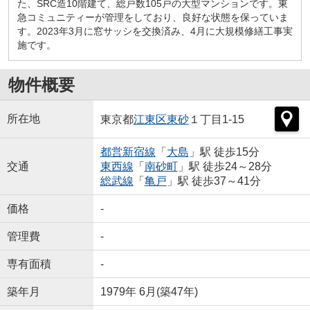
た、SRC造10階建て、総戸数105戸の大型マンションです。東
急コミュニティーが管理をしており、良好な状態を保っていま
す。2023年3月に窓サッシを交換済み、4月に大規模修繕工事実
施です。
物件概要
所在地
東京都
江東区
東砂
１丁目1-15
都営新宿線
「
大島
」駅 徒歩15分
交通
東西線
「
南砂町
」駅 徒歩24～28分
総武線
「
亀戸
」駅 徒歩37～41分
価格
-
管理費
-
専有面積
-
築年月
1979年 6月(築47年)