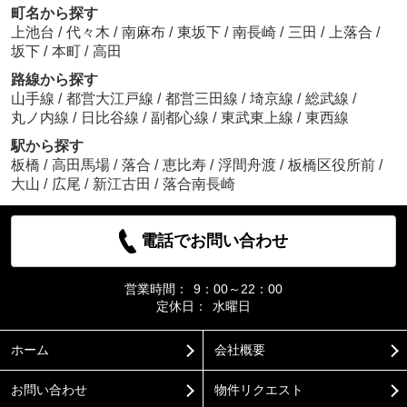
町名から探す
上池台
/
代々木
/
南麻布
/
東坂下
/
南長崎
/
三田
/
上落合
/
坂下
/
本町
/
高田
路線から探す
山手線
/
都営大江戸線
/
都営三田線
/
埼京線
/
総武線
/
丸ノ内線
/
日比谷線
/
副都心線
/
東武東上線
/
東西線
駅から探す
板橋
/
高田馬場
/
落合
/
恵比寿
/
浮間舟渡
/
板橋区役所前
/
大山
/
広尾
/
新江古田
/
落合南長崎
電話でお問い合わせ
営業時間：
9：00～22：00
定休日：
水曜日
ホーム
会社概要
お問い合わせ
物件リクエスト