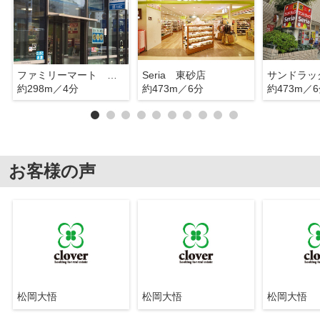
ファミリーマート 江東東砂店
Seria 東砂店
サンドラッ
約298m／4分
約473m／6分
約473m／
お客様の声
松岡大悟
松岡大悟
松岡大悟