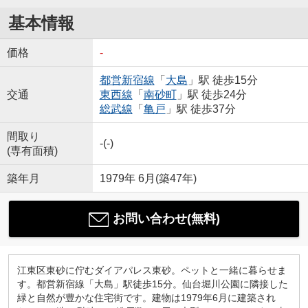
基本情報
価格
-
都営新宿線
「
大島
」駅 徒歩15分
交通
東西線
「
南砂町
」駅 徒歩24分
総武線
「
亀戸
」駅 徒歩37分
間取り
-(-)
(専有面積)
築年月
1979年 6月(築47年)
お問い合わせ(無料)
江東区東砂に佇むダイアパレス東砂。ペットと一緒に暮らせま
す。都営新宿線「大島」駅徒歩15分。仙台堀川公園に隣接した
緑と自然が豊かな住宅街です。建物は1979年6月に建築され