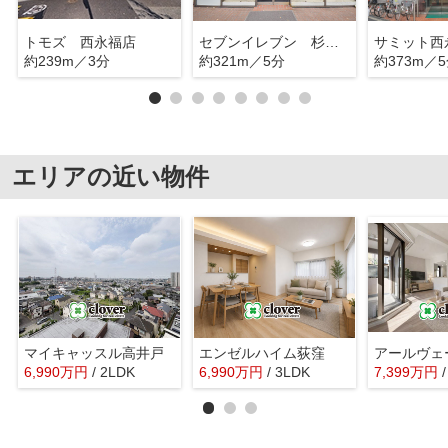
トモズ 西永福店
セブンイレブン 杉並永福４丁目
サミット西
約239m／3分
約321m／5分
約373m／
エリアの近い物件
マイキャッスル高井戸
エンゼルハイム荻窪
アールヴェ
6,990
万
円
/ 2LDK
6,990
万
円
/ 3LDK
7,399
万
円