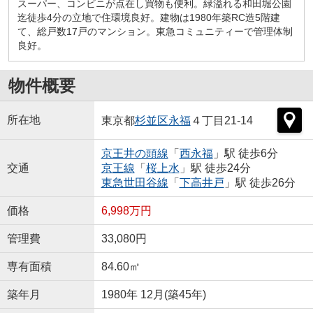
スーパー、コンビニが点在し買物も便利。緑溢れる和田堀公園
迄徒歩4分の立地で住環境良好。建物は1980年築RC造5階建
て、総戸数17戸のマンション。東急コミュニティーで管理体制
良好。
物件概要
所在地
東京都
杉並区
永福
４丁目21-14
京王井の頭線
「
西永福
」駅 徒歩6分
交通
京王線
「
桜上水
」駅 徒歩24分
東急世田谷線
「
下高井戸
」駅 徒歩26分
価格
6,998万円
管理費
33,080円
専有面積
84.60㎡
築年月
1980年 12月(築45年)