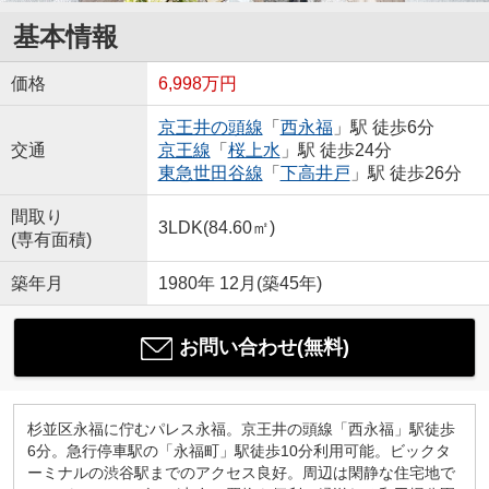
基本情報
価格
6,998万円
京王井の頭線
「
西永福
」駅 徒歩6分
交通
京王線
「
桜上水
」駅 徒歩24分
東急世田谷線
「
下高井戸
」駅 徒歩26分
間取り
3LDK(84.60㎡)
(専有面積)
築年月
1980年 12月(築45年)
お問い合わせ(無料)
杉並区永福に佇むパレス永福。京王井の頭線「西永福」駅徒歩
6分。急行停車駅の「永福町」駅徒歩10分利用可能。ビックタ
ーミナルの渋谷駅までのアクセス良好。周辺は閑静な住宅地で