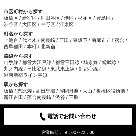
市区町村から探す
板橋区
/
新宿区
/
世田谷区
/
港区
/
杉並区
/
豊島区
/
渋谷区
/
大田区
/
中野区
/
江東区
町名から探す
上池台
/
代々木
/
南長崎
/
三田
/
東坂下
/
南麻布
/
上落合
/
西早稲田
/
本町
/
北新宿
路線から探す
山手線
/
都営大江戸線
/
都営三田線
/
埼京線
/
総武線
/
丸ノ内線
/
日比谷線
/
東武東上線
/
副都心線
/
湘南新宿ライン宇須
駅から探す
板橋
/
恵比寿
/
高田馬場
/
浮間舟渡
/
大山
/
板橋区役所前
/
新江古田
/
落合南長崎
/
渋谷
/
三鷹
電話でお問い合わせ
営業時間：
9：00～22：00