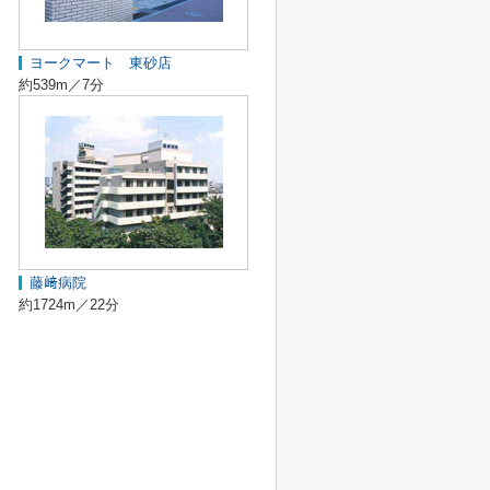
ヨークマート 東砂店
約539m／7分
藤﨑病院
約1724m／22分