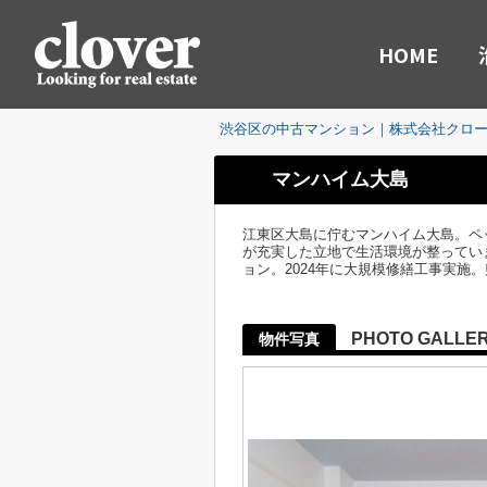
HOME
渋谷区の中古マンション｜株式会社クロ
マンハイム大島
江東区大島に佇むマンハイム大島。ペ
が充実した立地で生活環境が整っていま
ョン。2024年に大規模修繕工事実施
PHOTO GALLE
物件写真