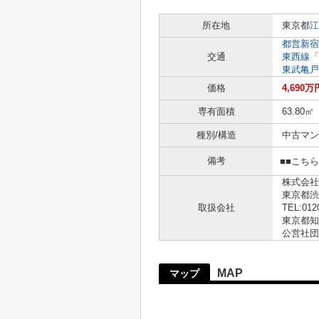
所在地
東京都
江
都営新宿
交通
東西線
「
東武亀戸
価格
4,690万
専有面積
63.80㎡
種別/構造
中古マン
備考
■■こち
株式会社
東京都渋
取扱会社
TEL:012
東京都知事
公営社団
MAP
マップ