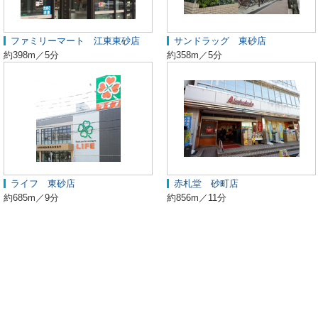
ファミリーマート 江東東砂店
サンドラッグ 東砂店
約398m／5分
約358m／5分
ライフ 東砂店
赤札堂 砂町店
約685m／9分
約856m／11分