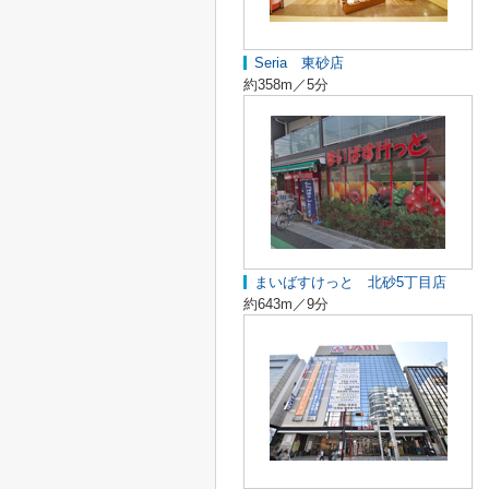
Seria 東砂店
約358m／5分
まいばすけっと 北砂5丁目店
約643m／9分