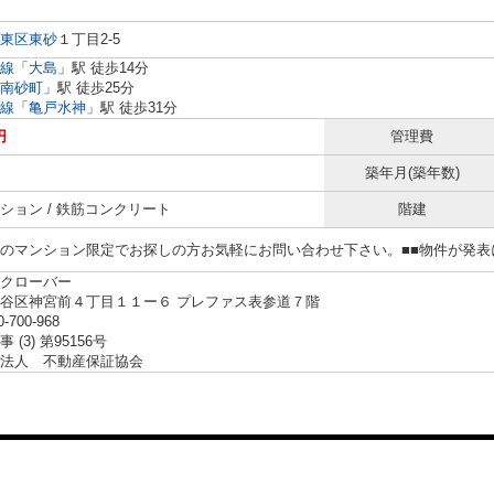
東区
東砂
１丁目2-5
線
「
大島
」駅 徒歩14分
南砂町
」駅 徒歩25分
線
「
亀戸水神
」駅 徒歩31分
円
管理費
築年月(築年数)
ション / 鉄筋コンクリート
階建
らのマンション限定でお探しの方お気軽にお問い合わせ下さい。■■物件が発
クローバー
谷区神宮前４丁目１１ー６ プレファス表参道７階
0-700-968
 (3) 第95156号
法人 不動産保証協会