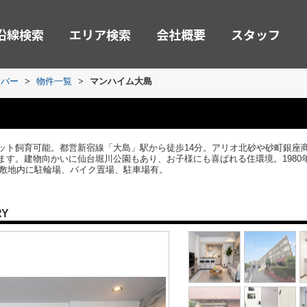
沿線検索
エリア検索
会社概要
スタッフ
ーバー
>
物件一覧
>
マンハイム大島
ット飼育可能。都営新宿線「大島」駅から徒歩14分。アリオ北砂や砂町銀座
す。建物向かいに仙台堀川公園もあり、お子様にも喜ばれる住環境。1980年
。敷地内に駐輪場、バイク置場、駐車場有。
RY