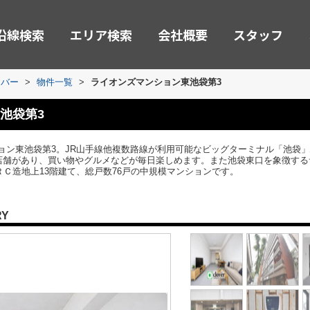
沿線検索
エリア検索
会社概要
スタッフ
ーバー
>
物件一覧
>
ライオンズマンション東池袋第3
池袋第3
ョン東池袋第3。JR山手線他複数路線が利用可能なビッグターミナル「池袋」
の店舗があり、買い物やグルメなどが毎日楽しめます。また池袋東口を象徴する
ＳＲＣ造地上13階建て、総戸数76戸の中規模マンションです。
RY