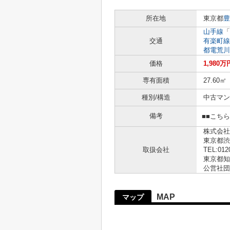
所在地
東京都
豊
山手線
「
交通
有楽町線
都電荒川
価格
1,980万
専有面積
27.60㎡
種別/構造
中古マン
備考
■■こち
株式会社
東京都渋
取扱会社
TEL:012
東京都知事
公営社団
MAP
マップ