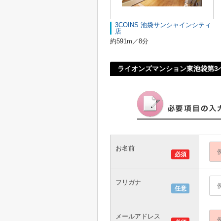
3COINS 池袋サンシャインシティ
店
約591m／8分
ライオンズマンション東池袋第3
お名前
必須
フリガナ
任意
メールアドレス