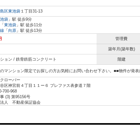
島区
東池袋
１丁目31-13
池袋
」駅 徒歩9分
「
東池袋
」駅 徒歩11分
線
「
向原
」駅 徒歩13分
円
管理費
築年月(築年数)
ション / 鉄骨鉄筋コンクリート
階建
らのマンション限定でお探しの方お気軽にお問い合わせ下さい。■■物件が発
クローバー
谷区神宮前４丁目１１ー６ プレファス表参道７階
0-700-968
 (3) 第95156号
法人 不動産保証協会