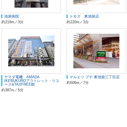
池袋病院
トモズ 東池袋店
約219m／3分
約220m／3分
ヤマダ電機 AMADA
マルエツ プチ 東池袋三丁目店
IKEBUKUROアウトレット・リユ
約506m／7分
ース&TAXFREE館
約387m／5分