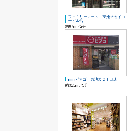
ファミリーマート 東池袋セイコ
ービル店
約87m／2分
miniピアゴ 東池袋２丁目店
約323m／5分