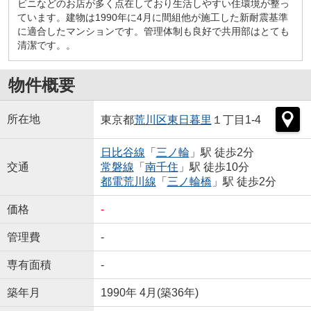
ビニなどのお店が多く点在しており生活しやすい住環境が整っ
ています。建物は1990年に4月に間組他が施工した新耐震基準
に適合したマンションです。管理体制も良好で共用部はとても
清潔です。。
物件概要
所在地
東京都
荒川区
東日暮里
１丁目1-4
日比谷線
「
三ノ輪
」駅 徒歩2分
交通
常磐線
「
南千住
」駅 徒歩10分
都電荒川線
「
三ノ輪橋
」駅 徒歩2分
価格
-
管理費
-
専有面積
-
築年月
1990年 4月(築36年)