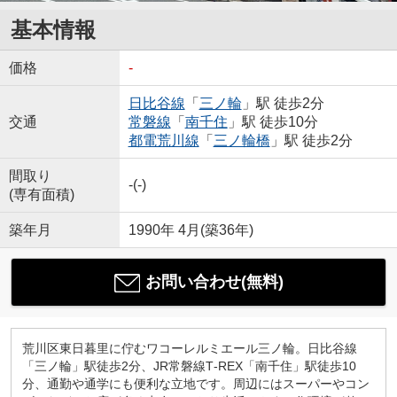
基本情報
価格
-
日比谷線
「
三ノ輪
」駅 徒歩2分
交通
常磐線
「
南千住
」駅 徒歩10分
都電荒川線
「
三ノ輪橋
」駅 徒歩2分
間取り
-(-)
(専有面積)
築年月
1990年 4月(築36年)
お問い合わせ(無料)
荒川区東日暮里に佇むワコーレルミエール三ノ輪。日比谷線
「三ノ輪」駅徒歩2分、JR常磐線T‐REX「南千住」駅徒歩10
分、通勤や通学にも便利な立地です。周辺にはスーパーやコン