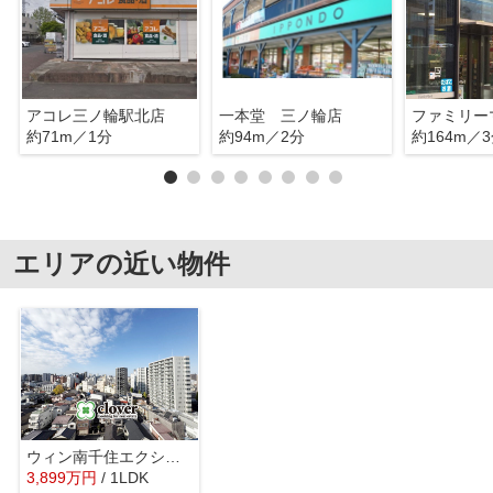
アコレ三ノ輪駅北店
一本堂 三ノ輪店
約71m／1分
約94m／2分
約164m／
エリアの近い物件
ウィン南千住エクシオン
3,899
万
円
/ 1LDK