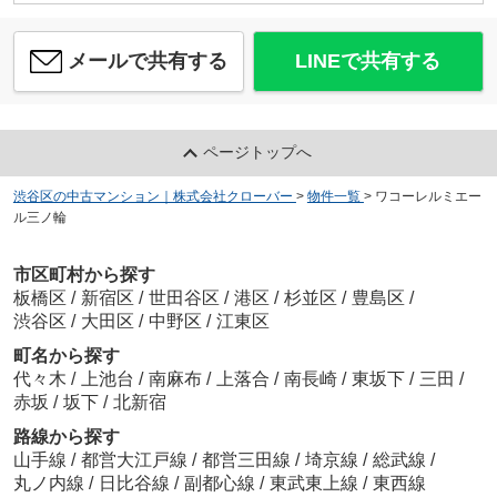
メールで共有する
LINEで共有する
ページトップへ
渋谷区の中古マンション｜株式会社クローバー
>
物件一覧
>
ワコーレルミエー
ル三ノ輪
市区町村から探す
板橋区
/
新宿区
/
世田谷区
/
港区
/
杉並区
/
豊島区
/
渋谷区
/
大田区
/
中野区
/
江東区
町名から探す
代々木
/
上池台
/
南麻布
/
上落合
/
南長崎
/
東坂下
/
三田
/
赤坂
/
坂下
/
北新宿
路線から探す
山手線
/
都営大江戸線
/
都営三田線
/
埼京線
/
総武線
/
丸ノ内線
/
日比谷線
/
副都心線
/
東武東上線
/
東西線