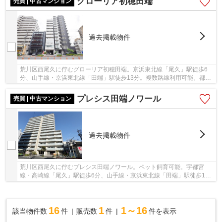
グローリア初穂田端
売買 | 中古マンション
過去掲載物件
荒川区西尾久に佇むグローリア初穂田端。京浜東北線「尾久」駅徒歩6
分、山手線・京浜東北線「田端」駅徒歩13分。複数路線利用可能。都心
や空港へのアクセスが良く利便性良好です。1988...
プレシス田端ノワール
売買 | 中古マンション
過去掲載物件
荒川区西尾久に佇むプレシス田端ノワール。ペット飼育可能。宇都宮
線・高崎線「尾久」駅徒歩6分、山手線・京浜東北線「田端」駅徒歩14
分。周辺には大型スーパーをはじめ、買い物施設が...
16
1
1～16
該当物件数
件
販売数
件
件を表示