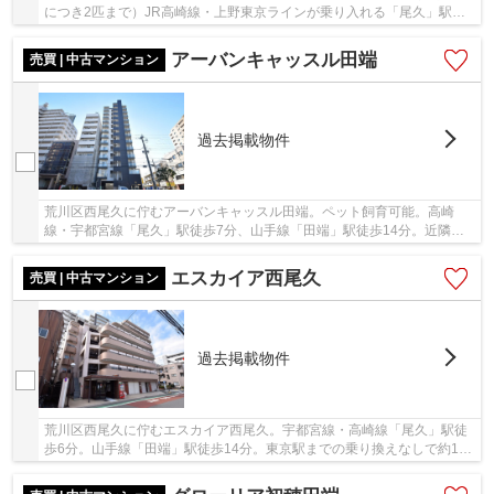
につき2匹まで）JR高崎線・上野東京ラインが乗り入れる「尾久」駅か
ら徒歩2分。ターミナル駅である「池袋」駅や「...
アーバンキャッスル田端
売買 | 中古マンション
過去掲載物件
荒川区西尾久に佇むアーバンキャッスル田端。ペット飼育可能。高崎
線・宇都宮線「尾久」駅徒歩7分、山手線「田端」駅徒歩14分。近隣に
コンビニ・スーパー・ドラッグストア等があり生活...
エスカイア西尾久
売買 | 中古マンション
過去掲載物件
荒川区西尾久に佇むエスカイア西尾久。宇都宮線・高崎線「尾久」駅徒
歩6分。山手線「田端」駅徒歩14分。東京駅までの乗り換えなしで約13
分で行けます。1979年6月築、RC造、6階建て、総...