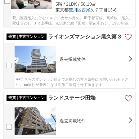
5階 / 2LDK / 58.19㎡
東京都
荒川区
西尾久
７丁目13-8
荒川区西尾久に佇むエルアルカサル尾久。JR宇都宮線、高崎線「尾久」
駅徒歩2分。ＪＲ山手線、京浜東北線「田端」駅徒歩19分。1980年築、
鉄筋コンクリート造7階建て、総戸数29戸、敷地...
ライオンズマンション尾久第３
売買 | 中古マンション
過去掲載物件
■■こちらのマンション限定でお探しの方お気軽にお問い合わせ下さ
い。■■物件が発表になり次第ご連絡させて頂きます。
ランドステージ田端
売買 | 中古マンション
過去掲載物件