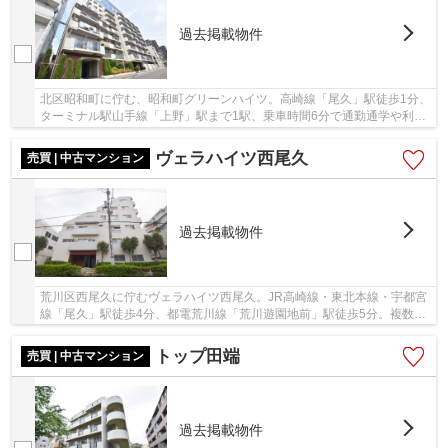
過去掲載物件
北区昭和町に佇む、昭和町グリーンハイツ。高崎線「尾久」駅徒歩1分、
ターミナル駅山手線「上野」駅まで1駅、乗車時間6分で通勤通学や利便
性に富んだ立地です。近隣にはスーパーなども...
ヴェラハイツ西尾久
売買 | 中古マンション
過去掲載物件
荒川区西尾久に佇むヴェラハイツ西尾久。JR高崎線・東北本線・宇都宮
線「尾久」駅徒歩4分、都電荒川線「荒川遊園地前」駅徒歩5分。複数路
線利用可能、ビッグターミナル山手線「上野」...
トップ田端
売買 | 中古マンション
過去掲載物件