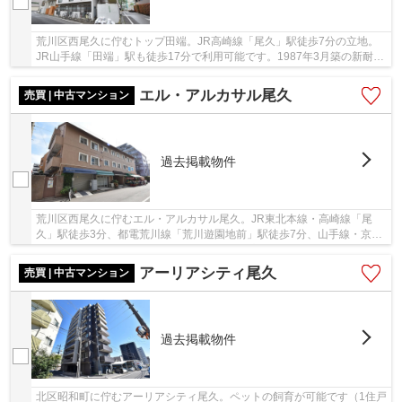
荒川区西尾久に佇むトップ田端。JR高崎線「尾久」駅徒歩7分の立地。
JR山手線「田端」駅も徒歩17分で利用可能です。1987年3月築の新耐震
基準、鉄筋コンクリート造5階建て、総戸数15戸の...
エル・アルカサル尾久
売買 | 中古マンション
過去掲載物件
荒川区西尾久に佇むエル・アルカサル尾久。JR東北本線・高崎線「尾
久」駅徒歩3分、都電荒川線「荒川遊園地前」駅徒歩7分、山手線・京浜
東北線「田端」駅徒歩20分。建物1階に青果店、近...
アーリアシティ尾久
売買 | 中古マンション
過去掲載物件
北区昭和町に佇むアーリアシティ尾久。ペットの飼育が可能です（1住戸