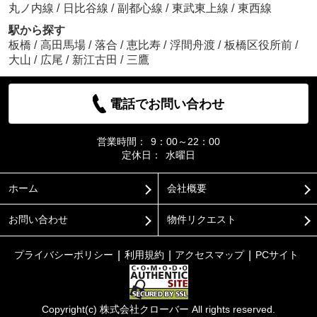
丸ノ内線
/
日比谷線
/
副都心線
/
東武東上線
/
東西線
駅から探す
板橋
/
高田馬場
/
落合
/
恵比寿
/
浮間舟渡
/
板橋区役所前
/
大山
/
広尾
/
新江古田
/
三鷹
電話でお問い合わせ
営業時間：
9：00～22：00
定休日：
水曜日
ホーム
会社概要
お問い合わせ
物件リクエスト
プライバシーポリシー
利用規約
アクセスマップ
PCサイト
Copyright(c) 株式会社クローバー All rights reserved.