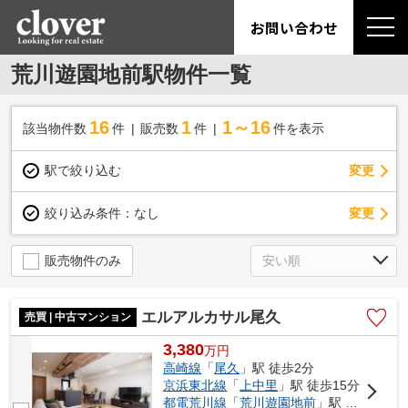
お問い合わせ
荒川遊園地前駅物件一覧
16
1
1～16
該当物件数
件
販売数
件
件を表示
駅で絞り込む
変更
変更
絞り込み条件：
なし
販売物件のみ
エルアルカサル尾久
売買 | 中古マンション
3,380
万
円
高崎線
「
尾久
」駅 徒歩2分
京浜東北線
「
上中里
」駅 徒歩15分
都電荒川線
「
荒川遊園地前
」駅 徒歩6分