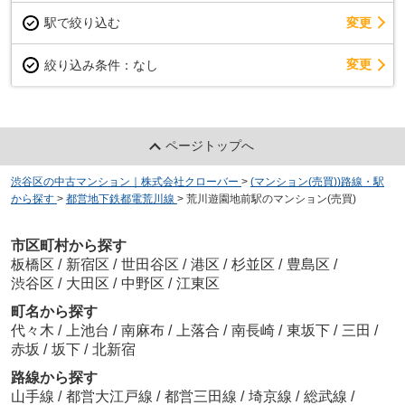
駅で絞り込む
変更
変更
絞り込み条件：
なし
ページトップへ
渋谷区の中古マンション｜株式会社クローバー
>
(マンション(売買))路線・駅
から探す
>
都営地下鉄都電荒川線
>
荒川遊園地前駅のマンション(売買)
市区町村から探す
板橋区
/
新宿区
/
世田谷区
/
港区
/
杉並区
/
豊島区
/
渋谷区
/
大田区
/
中野区
/
江東区
町名から探す
代々木
/
上池台
/
南麻布
/
上落合
/
南長崎
/
東坂下
/
三田
/
赤坂
/
坂下
/
北新宿
路線から探す
山手線
/
都営大江戸線
/
都営三田線
/
埼京線
/
総武線
/