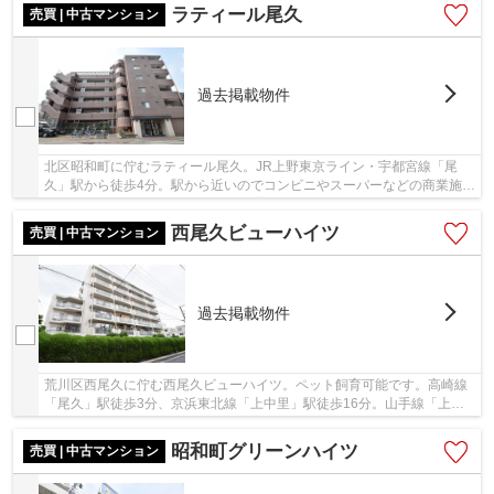
ラティール尾久
売買 | 中古マンション
過去掲載物件
北区昭和町に佇むラティール尾久。JR上野東京ライン・宇都宮線「尾
久」駅から徒歩4分。駅から近いのでコンビニやスーパーなどの商業施設
有り便利な生活環境です。ペット飼育可能。建物...
西尾久ビューハイツ
売買 | 中古マンション
過去掲載物件
荒川区西尾久に佇む西尾久ビューハイツ。ペット飼育可能です。高崎線
「尾久」駅徒歩3分、京浜東北線「上中里」駅徒歩16分。山手線「上
野」駅へ「尾久」から乗車時間3分で、空港や地方...
昭和町グリーンハイツ
売買 | 中古マンション