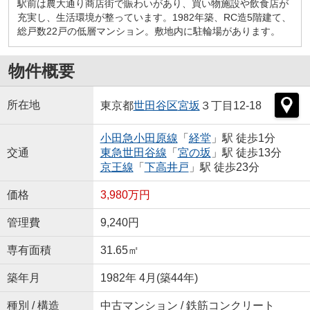
駅前は農大通り商店街で賑わいがあり、買い物施設や飲食店が
充実し、生活環境が整っています。1982年築、RC造5階建て、
総戸数22戸の低層マンション。敷地内に駐輪場があります。
物件概要
所在地
東京都
世田谷区
宮坂
３丁目12-18
小田急小田原線
「
経堂
」駅 徒歩1分
交通
東急世田谷線
「
宮の坂
」駅 徒歩13分
京王線
「
下高井戸
」駅 徒歩23分
価格
3,980万円
管理費
9,240円
専有面積
31.65㎡
築年月
1982年 4月(築44年)
種別 / 構造
中古マンション / 鉄筋コンクリート