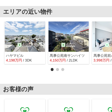
エリアの近い物件
ハヤマビル
馬事公苑南サンハイツ
馬事公苑前
4,198
万
円
/ 3DK
4,150
万
円
/ 2LDK
3,998
万
円
お客様の声