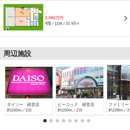
-
3,980万円
4階
31.65㎡
1DK
周辺施設
ダイソー 経堂店
ピーコック 経堂店
約100m／2分
約100m／2分
約108m／