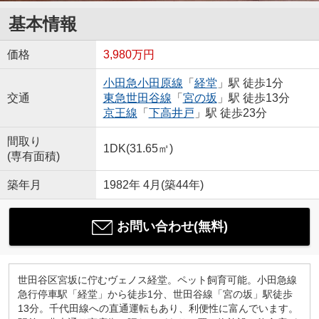
基本情報
価格
3,980万円
小田急小田原線
「
経堂
」駅 徒歩1分
交通
東急世田谷線
「
宮の坂
」駅 徒歩13分
京王線
「
下高井戸
」駅 徒歩23分
間取り
1DK(31.65㎡)
(専有面積)
築年月
1982年 4月(築44年)
お問い合わせ(無料)
世田谷区宮坂に佇むヴェノス経堂。ペット飼育可能。小田急線
急行停車駅「経堂」から徒歩1分、世田谷線「宮の坂」駅徒歩
13分。千代田線への直通運転もあり、利便性に富んでいます。