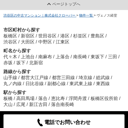
ページトップへ
渋谷区の中古マンション｜株式会社クローバー
>
物件一覧
>
ヴェノス経堂
市区町村から探す
板橋区
/
新宿区
/
世田谷区
/
港区
/
杉並区
/
豊島区
/
渋谷区
/
大田区
/
中野区
/
江東区
町名から探す
代々木
/
上池台
/
南麻布
/
上落合
/
南長崎
/
東坂下
/
三田
/
赤坂
/
坂下
/
北新宿
路線から探す
山手線
/
都営大江戸線
/
都営三田線
/
埼京線
/
総武線
/
丸ノ内線
/
日比谷線
/
副都心線
/
東武東上線
/
東西線
駅から探す
板橋
/
高田馬場
/
落合
/
恵比寿
/
浮間舟渡
/
板橋区役所前
/
大山
/
広尾
/
新江古田
/
落合南長崎
電話でお問い合わせ