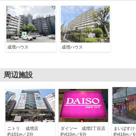
成増ハウス
成増ハウス
周辺施設
ニトリ 成増店
ダイソー 成増2丁目店
約101m／2分
約410m／6分
約416m／