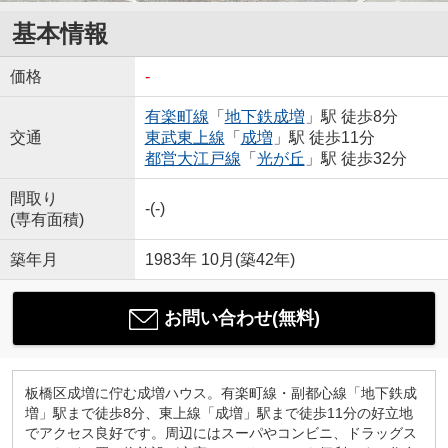
基本情報
価格
-
有楽町線
「
地下鉄成増
」駅 徒歩8分
交通
東武東上線
「
成増
」駅 徒歩11分
都営大江戸線
「
光が丘
」駅 徒歩32分
間取り
-(-)
(専有面積)
築年月
1983年 10月(築42年)
お問い合わせ(無料)
板橋区成増に佇む成増ハウス。有楽町線・副都心線「地下鉄成
増」駅まで徒歩8分、東上線「成増」駅まで徒歩11分の好立地
でアクセス良好です。周辺にはスーパやコンビニ、ドラッグス