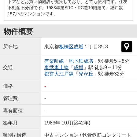
トアなどお買い物施設が充実しており、とても便利です。住友
不動産旧分譲です。1983年築SRC・RC造10階建て、総戸数
157戸のマンションです。
物件概要
所在地
東京都
板橋区
成増
１丁目35-3
有楽町線
「
地下鉄成増
」駅 徒歩5～8分
交通
東武東上線
「
成増
」駅 徒歩9～11分
都営大江戸線
「
光が丘
」駅 徒歩32分
価格
-
管理費
-
専有面積
-
築年月
1983年 10月(築42年)
種別 / 構造
中古マンション / 鉄骨鉄筋コンクリート