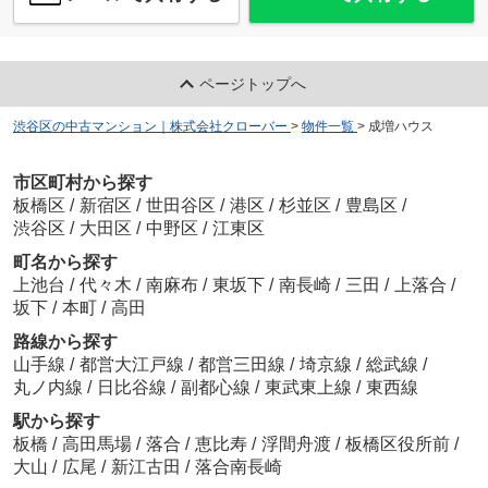
ページトップへ
渋谷区の中古マンション｜株式会社クローバー
>
物件一覧
>
成増ハウス
市区町村から探す
板橋区
/
新宿区
/
世田谷区
/
港区
/
杉並区
/
豊島区
/
渋谷区
/
大田区
/
中野区
/
江東区
町名から探す
上池台
/
代々木
/
南麻布
/
東坂下
/
南長崎
/
三田
/
上落合
/
坂下
/
本町
/
高田
路線から探す
山手線
/
都営大江戸線
/
都営三田線
/
埼京線
/
総武線
/
丸ノ内線
/
日比谷線
/
副都心線
/
東武東上線
/
東西線
駅から探す
板橋
/
高田馬場
/
落合
/
恵比寿
/
浮間舟渡
/
板橋区役所前
/
大山
/
広尾
/
新江古田
/
落合南長崎