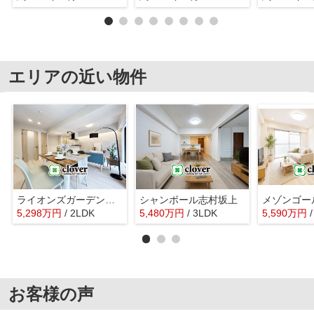
エリアの近い物件
ライオンズガーデン小竹向原
シャンボール志村坂上
メゾンゴー
5,298
万
円
/ 2LDK
5,480
万
円
/ 3LDK
5,590
万
円
お客様の声