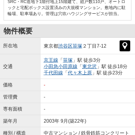
SRC・RC造地下1階付地上15階建て、総戸数110戸、オートロ
ックと宅配ボックス設置済みの大規模マンション。敷地内に駐
輪場、駐車場あり。管理は穴吹ハウジングサービスが担当。
物件概要
所在地
東京都
渋谷区
笹塚
２丁目7-12
京王線
「
笹塚
」駅 徒歩3分
交通
小田急小田原線
「
東北沢
」駅 徒歩18分
千代田線
「
代々木上原
」駅 徒歩23分
価格
-
管理費
-
専有面積
-
築年月
2003年 9月(築22年)
種別 / 構造
中古マンション / 鉄骨鉄筋コンクリート