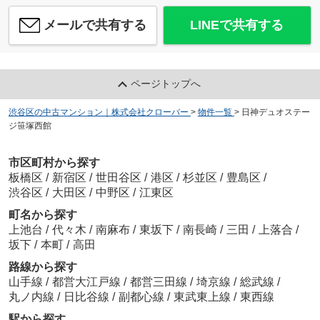
メールで共有する
LINEで共有する
ページトップへ
渋谷区の中古マンション｜株式会社クローバー
>
物件一覧
>
日神デュオステー
ジ笹塚西館
市区町村から探す
板橋区
/
新宿区
/
世田谷区
/
港区
/
杉並区
/
豊島区
/
渋谷区
/
大田区
/
中野区
/
江東区
町名から探す
上池台
/
代々木
/
南麻布
/
東坂下
/
南長崎
/
三田
/
上落合
/
坂下
/
本町
/
高田
路線から探す
山手線
/
都営大江戸線
/
都営三田線
/
埼京線
/
総武線
/
丸ノ内線
/
日比谷線
/
副都心線
/
東武東上線
/
東西線
駅から探す