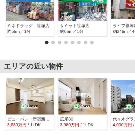
ミネドラッグ 笹塚店
サミット笹塚店
ライフ笹塚
約55m／1分
約65m／1分
約246m／
エリアの近い物件
ビューパレー新宿新都心
広尾80
代々木グラ
3,680
万
円
/ 1LDK
3,980
万
円
/ 1LDK
4,000
万
円