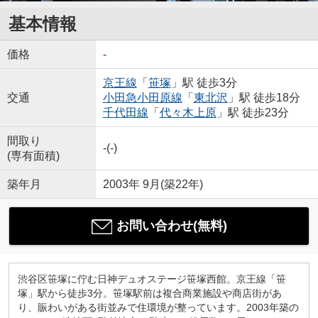
基本情報
価格
-
京王線
「
笹塚
」駅 徒歩3分
交通
小田急小田原線
「
東北沢
」駅 徒歩18分
千代田線
「
代々木上原
」駅 徒歩23分
間取り
-(-)
(専有面積)
築年月
2003年 9月(築22年)
お問い合わせ(無料)
渋谷区笹塚に佇む日神デュオステージ笹塚西館。京王線「笹
塚」駅から徒歩3分。笹塚駅前は複合商業施設や商店街があ
り、賑わいがある街並みで住環境が整っています。2003年築の