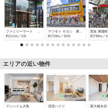
ファミリーマート 東陽町駅前店
マツモト キヨシ 東陽町店
西友 東陽
約111m／2分
約729m／10分
約748m／1
エリアの近い物件
マンハイム大島
清澄ハイツ
新大橋永谷