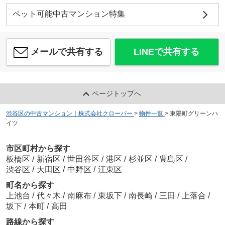
ペット可能中古マンション特集
メールで共有する
LINEで共有する
ページトップへ
渋谷区の中古マンション｜株式会社クローバー
>
物件一覧
>
東陽町グリーンハ
イツ
市区町村から探す
板橋区
/
新宿区
/
世田谷区
/
港区
/
杉並区
/
豊島区
/
渋谷区
/
大田区
/
中野区
/
江東区
町名から探す
上池台
/
代々木
/
南麻布
/
東坂下
/
南長崎
/
三田
/
上落合
/
坂下
/
本町
/
高田
路線から探す