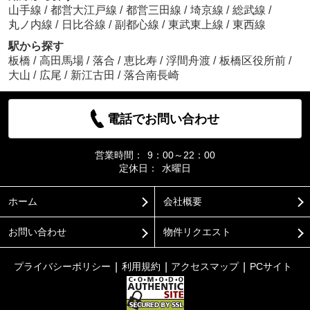
山手線
/
都営大江戸線
/
都営三田線
/
埼京線
/
総武線
/
丸ノ内線
/
日比谷線
/
副都心線
/
東武東上線
/
東西線
駅から探す
板橋
/
高田馬場
/
落合
/
恵比寿
/
浮間舟渡
/
板橋区役所前
/
大山
/
広尾
/
新江古田
/
落合南長崎
電話でお問い合わせ
営業時間：
9：00～22：00
定休日：
水曜日
ホーム
会社概要
お問い合わせ
物件リクエスト
プライバシーポリシー
利用規約
アクセスマップ
PCサイト