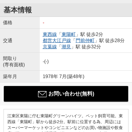
基本情報
価格
-
東西線
「
東陽町
」駅 徒歩2分
交通
都営大江戸線
「
門前仲町
」駅 徒歩28分
京葉線
「
潮見
」駅 徒歩32分
間取り
-(-)
(専有面積)
築年月
1978年 7月(築48年)
お問い合わせ(無料)
江東区東陽に佇む東陽町グリーンハイツ。ペット飼育可能。東
西線「東陽町」駅から徒歩2分。駅前に位置する為、周辺には
スーパーマーケットやコンビニエンなどのお買い物施設や飲食