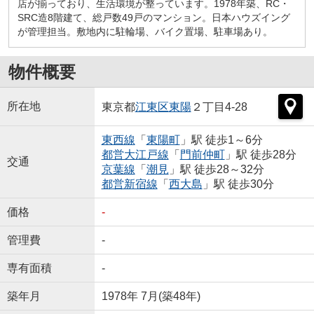
店が揃っており、生活環境が整っています。1978年築、RC・
SRC造8階建て、総戸数49戸のマンション。日本ハウズイング
が管理担当。敷地内に駐輪場、バイク置場、駐車場あり。
物件概要
所在地
東京都
江東区
東陽
２丁目4-28
東西線
「
東陽町
」駅 徒歩1～6分
都営大江戸線
「
門前仲町
」駅 徒歩28分
交通
京葉線
「
潮見
」駅 徒歩28～32分
都営新宿線
「
西大島
」駅 徒歩30分
価格
-
管理費
-
専有面積
-
築年月
1978年 7月(築48年)