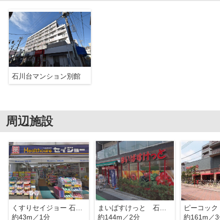
石川台マンション別館
周辺施設
くすりセイジョー 石川台店
まいばすけっと 石川台駅南
ピーコック
約43m／1分
約144m／2分
約161m／