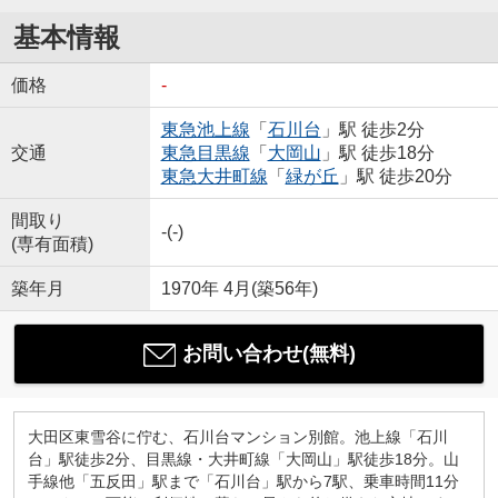
基本情報
価格
-
東急池上線
「
石川台
」駅 徒歩2分
交通
東急目黒線
「
大岡山
」駅 徒歩18分
東急大井町線
「
緑が丘
」駅 徒歩20分
間取り
-(-)
(専有面積)
築年月
1970年 4月(築56年)
お問い合わせ(無料)
大田区東雪谷に佇む、石川台マンション別館。池上線「石川
台」駅徒歩2分、目黒線・大井町線「大岡山」駅徒歩18分。山
手線他「五反田」駅まで「石川台」駅から7駅、乗車時間11分