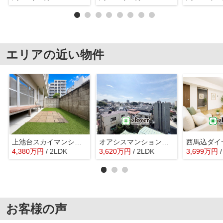
エリアの近い物件
上池台スカイマンション
オアシスマンション・プレジデント山王
4,380
万
円
/ 2LDK
3,620
万
円
/ 2LDK
3,699
万
円
お客様の声