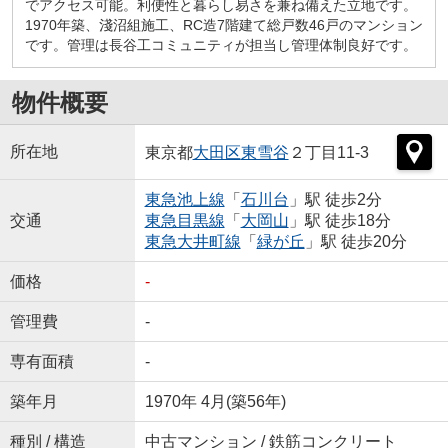
でアクセス可能。利便性と暮らし易さを兼ね備えた立地です。
1970年築、淺沼組施工、RC造7階建て総戸数46戸のマンション
です。管理は長谷工コミュニティが担当し管理体制良好です。
物件概要
所在地
東京都
大田区
東雪谷
２丁目11-3
東急池上線
「
石川台
」駅 徒歩2分
交通
東急目黒線
「
大岡山
」駅 徒歩18分
東急大井町線
「
緑が丘
」駅 徒歩20分
価格
-
管理費
-
専有面積
-
築年月
1970年 4月(築56年)
種別 / 構造
中古マンション / 鉄筋コンクリート