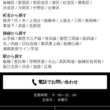
板橋区
/
新宿区
/
世田谷区
/
港区
/
杉並区
/
豊島区
/
渋谷区
/
大田区
/
中野区
/
台東区
町名から探す
根岸
/
代々木
/
上池台
/
南麻布
/
上落合
/
三田
/
南長崎
/
東坂下
/
赤坂
/
北新宿
路線から探す
山手線
/
都営大江戸線
/
埼京線
/
都営三田線
/
総武線
/
丸ノ内線
/
日比谷線
/
東武東上線
/
副都心線
/
湘南新宿ライン宇須
駅から探す
板橋
/
恵比寿
/
浮間舟渡
/
大山
/
高田馬場
/
板橋区役所前
/
新江古田
/
渋谷
/
池袋
/
広尾
電話でお問い合わせ
営業時間：
9：00～22：00
定休日：
水曜日