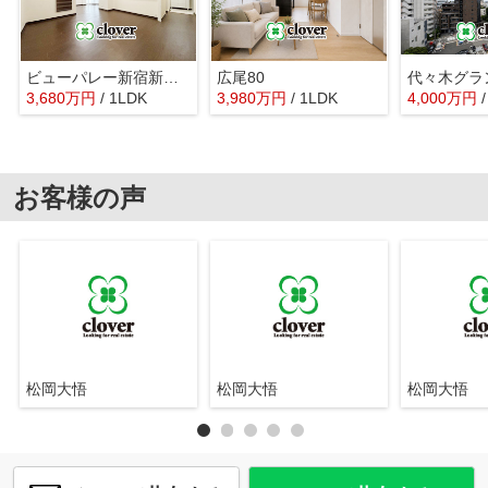
ビューパレー新宿新都心
広尾80
代々木グラ
3,680
万
円
/ 1LDK
3,980
万
円
/ 1LDK
4,000
万
円
お客様の声
松岡大悟
松岡大悟
松岡大悟