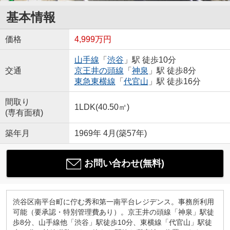
基本情報
価格
4,999万円
山手線
「
渋谷
」駅 徒歩10分
交通
京王井の頭線
「
神泉
」駅 徒歩8分
東急東横線
「
代官山
」駅 徒歩16分
間取り
1LDK(40.50㎡)
(専有面積)
築年月
1969年 4月(築57年)
お問い合わせ(無料)
渋谷区南平台町に佇む秀和第一南平台レジデンス。事務所利用
可能（要承認・特別管理費あり）。京王井の頭線「神泉」駅徒
歩8分、山手線他「渋谷」駅徒歩10分、東横線「代官山」駅徒