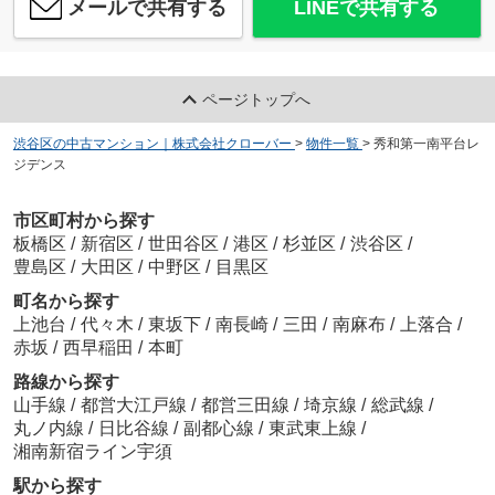
メールで共有する
LINEで共有する
ページトップへ
渋谷区の中古マンション｜株式会社クローバー
>
物件一覧
>
秀和第一南平台レ
ジデンス
市区町村から探す
板橋区
/
新宿区
/
世田谷区
/
港区
/
杉並区
/
渋谷区
/
豊島区
/
大田区
/
中野区
/
目黒区
町名から探す
上池台
/
代々木
/
東坂下
/
南長崎
/
三田
/
南麻布
/
上落合
/
赤坂
/
西早稲田
/
本町
路線から探す
山手線
/
都営大江戸線
/
都営三田線
/
埼京線
/
総武線
/
丸ノ内線
/
日比谷線
/
副都心線
/
東武東上線
/
湘南新宿ライン宇須
駅から探す