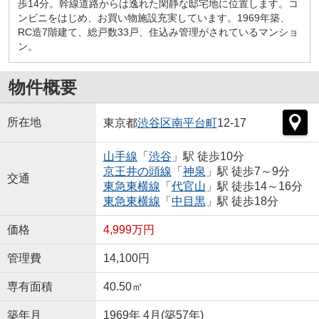
歩14分。幹線道路からは逸れた閑静な邸宅地に位置します。コ
ンビニをはじめ、お買い物施設充実しています。1969年築、
RC造7階建て、総戸数33戸、住込み管理がされているマンショ
ン。
物件概要
所在地
東京都
渋谷区
南平台町
12-17
山手線
「
渋谷
」駅 徒歩10分
京王井の頭線
「
神泉
」駅 徒歩7～9分
交通
東急東横線
「
代官山
」駅 徒歩14～16分
東急東横線
「
中目黒
」駅 徒歩18分
価格
4,999万円
管理費
14,100円
専有面積
40.50㎡
築年月
1969年 4月(築57年)