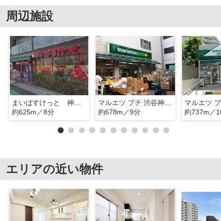
周辺施設
まいばすけっと 神泉駅前
マルエツ プチ 渋谷神泉店
約625m／8分
約678m／9分
約737m／1
エリアの近い物件