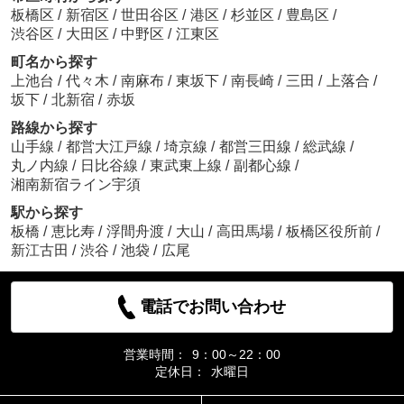
板橋区
/
新宿区
/
世田谷区
/
港区
/
杉並区
/
豊島区
/
渋谷区
/
大田区
/
中野区
/
江東区
町名から探す
上池台
/
代々木
/
南麻布
/
東坂下
/
南長崎
/
三田
/
上落合
/
坂下
/
北新宿
/
赤坂
路線から探す
山手線
/
都営大江戸線
/
埼京線
/
都営三田線
/
総武線
/
丸ノ内線
/
日比谷線
/
東武東上線
/
副都心線
/
湘南新宿ライン宇須
駅から探す
板橋
/
恵比寿
/
浮間舟渡
/
大山
/
高田馬場
/
板橋区役所前
/
新江古田
/
渋谷
/
池袋
/
広尾
電話でお問い合わせ
営業時間：
9：00～22：00
定休日：
水曜日