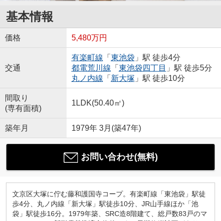
基本情報
価格
5,480万円
有楽町線
「
東池袋
」駅 徒歩4分
交通
都電荒川線
「
東池袋四丁目
」駅 徒歩5分
丸ノ内線
「
新大塚
」駅 徒歩10分
間取り
1LDK(50.40㎡)
(専有面積)
築年月
1979年 3月(築47年)
お問い合わせ(無料)
文京区大塚に佇む藤和護国寺コープ。有楽町線「東池袋」駅徒
歩4分、丸ノ内線「新大塚」駅徒歩10分、JR山手線ほか「池
袋」駅徒歩16分。1979年築、SRC造8階建て、総戸数83戸のマ