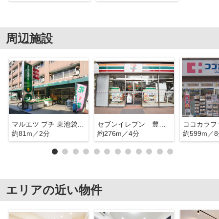
周辺施設
マルエツ プチ 東池袋五丁目店
セブンイレブン 豊島東池袋５丁目
約81m／2分
約276m／4分
約599m／
エリアの近い物件