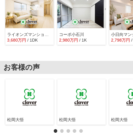
ライオンズマンション本郷
コーポ小石川
小日向マン
3,680
万
円
/ 1DK
2,980
万
円
/ 1K
2,798
万
円
お客様の声
松岡大悟
松岡大悟
松岡大悟