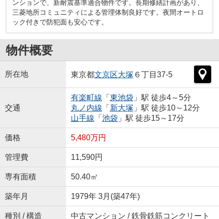
ンションで、新耐震基準適合物件です。長期修繕計画があり、
三菱地所コミュニティによる管理体制良好です。夜間オートロ
ック付きで防犯面も安心です。
物件概要
所在地
東京都
文京区
大塚
６丁目37-5
有楽町線
「
東池袋
」駅 徒歩4～5分
交通
丸ノ内線
「
新大塚
」駅 徒歩10～12分
山手線
「
池袋
」駅 徒歩15～17分
価格
5,480万円
管理費
11,590円
専有面積
50.40㎡
築年月
1979年 3月(築47年)
種別 / 構造
中古マンション / 鉄骨鉄筋コンクリート