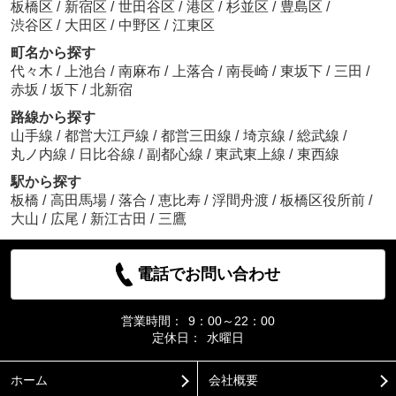
板橋区
/
新宿区
/
世田谷区
/
港区
/
杉並区
/
豊島区
/
渋谷区
/
大田区
/
中野区
/
江東区
町名から探す
代々木
/
上池台
/
南麻布
/
上落合
/
南長崎
/
東坂下
/
三田
/
赤坂
/
坂下
/
北新宿
路線から探す
山手線
/
都営大江戸線
/
都営三田線
/
埼京線
/
総武線
/
丸ノ内線
/
日比谷線
/
副都心線
/
東武東上線
/
東西線
駅から探す
板橋
/
高田馬場
/
落合
/
恵比寿
/
浮間舟渡
/
板橋区役所前
/
大山
/
広尾
/
新江古田
/
三鷹
電話でお問い合わせ
営業時間：
9：00～22：00
定休日：
水曜日
ホーム
会社概要