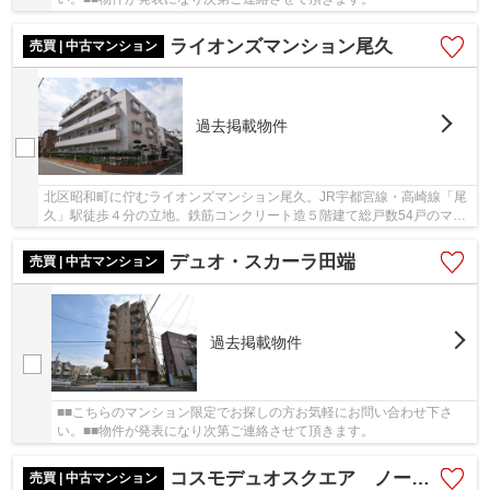
ライオンズマンション尾久
売買 | 中古マンション
過去掲載物件
北区昭和町に佇むライオンズマンション尾久。JR宇都宮線・高崎線「尾
久」駅徒歩４分の立地。鉄筋コンクリート造５階建て総戸数54戸のマン
ションです。また、東武ストア西尾久店までは...
デュオ・スカーラ田端
売買 | 中古マンション
過去掲載物件
■■こちらのマンション限定でお探しの方お気軽にお問い合わせ下さ
い。■■物件が発表になり次第ご連絡させて頂きます。
コスモデュオスクエア ノーザンスクエア
売買 | 中古マンション