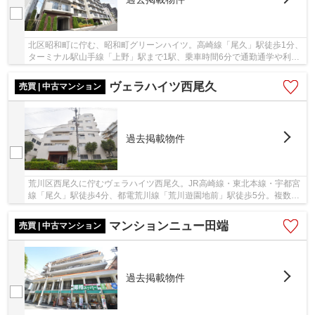
北区昭和町に佇む、昭和町グリーンハイツ。高崎線「尾久」駅徒歩1分、
ターミナル駅山手線「上野」駅まで1駅、乗車時間6分で通勤通学や利便
性に富んだ立地です。近隣にはスーパーなども...
ヴェラハイツ西尾久
売買 | 中古マンション
過去掲載物件
荒川区西尾久に佇むヴェラハイツ西尾久。JR高崎線・東北本線・宇都宮
線「尾久」駅徒歩4分、都電荒川線「荒川遊園地前」駅徒歩5分。複数路
線利用可能、ビッグターミナル山手線「上野」...
マンションニュー田端
売買 | 中古マンション
過去掲載物件