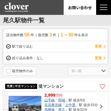
お問い合わせ
尾久駅物件一覧
56
3
1～30
該当物件数
件
販売数
件
件を表示
駅で絞り込む
変更
変更
絞り込み条件：
なし
販売物件のみ
堤マンション
売買 | 中古マンション
2,999
万
円
山手線
「
田端
」駅 徒歩9分
京浜東北線
「
上中里
」駅 徒歩15分
高崎線
「
尾久
」駅 徒歩22分