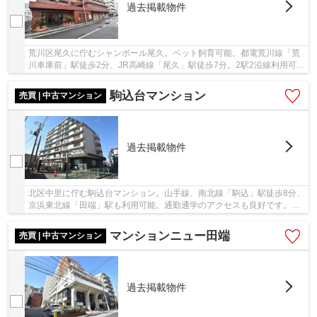
過去掲載物件
荒川区尾久に佇むシャンボール尾久。ペット飼育可能。都電荒川線「荒
川車庫前」駅徒歩2分、JR高崎線「尾久」駅徒歩7分。2駅2沿線利用可能
で駅に近い為、近隣には飲食店やコンビニがあ...
駒込台マンション
売買 | 中古マンション
過去掲載物件
北区中里に佇む駒込台マンション。山手線、南北線「駒込」駅徒歩8分、
京浜東北線「田端」駅も利用可能。通勤通学のアクセスも良好です。周
辺にスーパーやコンビニなどもありお買い物に...
マンションニュー田端
売買 | 中古マンション
過去掲載物件