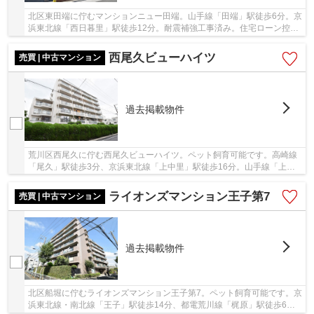
北区東田端に佇むマンションニュー田端。山手線「田端」駅徒歩6分。京
浜東北線「西日暮里」駅徒歩12分。耐震補強工事済み。住宅ローン控除
適合、フラット35、適合証明書も発行可能。昭...
西尾久ビューハイツ
売買 | 中古マンション
過去掲載物件
荒川区西尾久に佇む西尾久ビューハイツ。ペット飼育可能です。高崎線
「尾久」駅徒歩3分、京浜東北線「上中里」駅徒歩16分。山手線「上
野」駅へ「尾久」から乗車時間3分で、空港や地方...
ライオンズマンション王子第7
売買 | 中古マンション
過去掲載物件
北区船堀に佇むライオンズマンション王子第7。ペット飼育可能です。京
浜東北線・南北線「王子」駅徒歩14分、都電荒川線「梶原」駅徒歩6