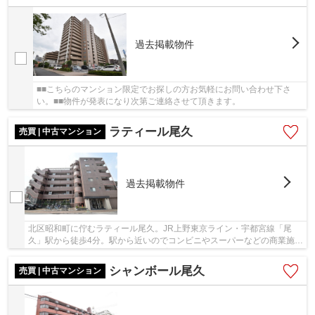
過去掲載物件
■■こちらのマンション限定でお探しの方お気軽にお問い合わせ下さ
い。■■物件が発表になり次第ご連絡させて頂きます。
ラティール尾久
売買 | 中古マンション
過去掲載物件
北区昭和町に佇むラティール尾久。JR上野東京ライン・宇都宮線「尾
久」駅から徒歩4分。駅から近いのでコンビニやスーパーなどの商業施設
有り便利な生活環境です。ペット飼育可能。建物...
シャンボール尾久
売買 | 中古マンション