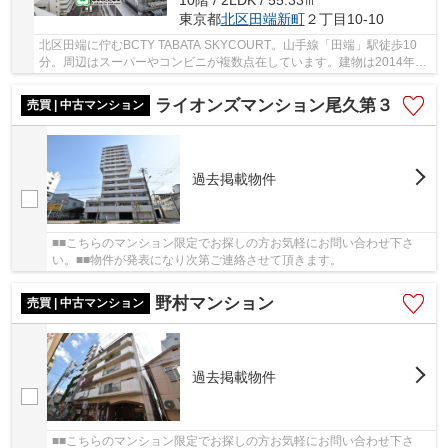
10階 / 2LDK / 55.33㎡
東京都
北区
田端新町
２丁目10-10
北区田端に佇むBCTY TABATA SKYCOURT。山手線「田端」駅徒歩10
分。周辺はスーパーやコンビニが複数点在しています。建物は2014年7
月に施工されたRC造11階建て総戸数43戸の中規模マンシ...
ライオンズマンション尾久第３
売買 | 中古マンション
過去掲載物件
■■こちらのマンション限定でお探しの方お気軽にお問い合わせ下さ
い。■■物件が発表になり次第ご連絡させて頂きます。
野村マンション
売買 | 中古マンション
過去掲載物件
■■こちらのマンション限定でお探しの方お気軽にお問い合わせ下さ