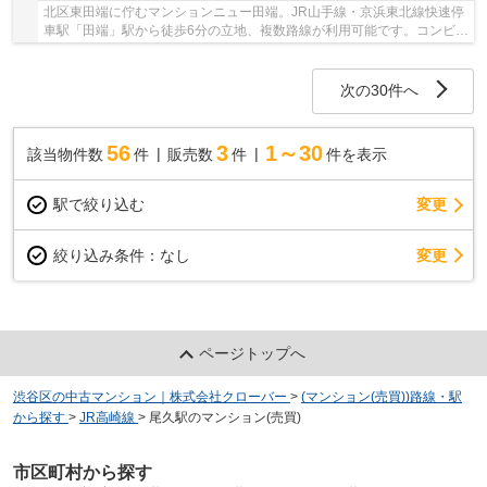
北区東田端に佇むマンションニュー田端。JR山手線・京浜東北線快速停
車駅「田端」駅から徒歩6分の立地、複数路線が利用可能です。コンビ
ニ・薬局・スーパーなどもある駅周辺に加え、物...
次の30件へ
56
3
1～30
該当物件数
件
販売数
件
件を表示
駅で絞り込む
変更
変更
絞り込み条件：
なし
ページトップへ
渋谷区の中古マンション｜株式会社クローバー
>
(マンション(売買))路線・駅
から探す
>
JR高崎線
>
尾久駅のマンション(売買)
市区町村から探す