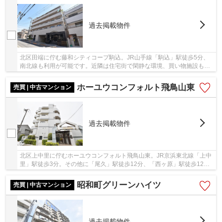
過去掲載物件
北区田端に佇む藤和シティコープ駒込。JR山手線「駒込」駅徒歩5分、
南北線も利用が可能です。近隣は住宅街で閑静な環境、買い物施設も近
隣に充実しており、生活には便利な立地です。平...
ホーユウコンフォルト飛鳥山東
売買 | 中古マンション
過去掲載物件
北区上中里に佇むホーユウコンフォルト飛鳥山東。JR京浜東北線「上中
里」駅徒歩3分。その他に「尾久」駅徒歩12分、「西ヶ原」駅徒歩12分
で利用可能で利便性の良い立地です。周辺にはス...
昭和町グリーンハイツ
売買 | 中古マンション
過去掲載物件