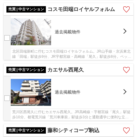
分。山手線「上野」駅や「東京」駅へのアクセス...
コスモ田端ロイヤルフォルム
売買 | 中古マンション
過去掲載物件
北区田端新町に佇むコスモ田端ロイヤルフォルム。JR山手線・京浜東北
線「田端」駅徒歩9分、JR宇都宮線・高崎線「尾久」駅徒歩8分。ペット
飼育可能。フラット35S利用可能。平成18年築、...
カエサル西尾久
売買 | 中古マンション
過去掲載物件
荒川区西尾久に佇むカエサル西尾久。JR高崎線・宇都宮線「尾久」駅徒
歩10分、都電荒川線「荒川車庫前」駅徒歩3分と通勤通学に便利な立
地。コンビニ・スーパー・ドラッグストアまで徒歩...
藤和シティコープ駒込
売買 | 中古マンション