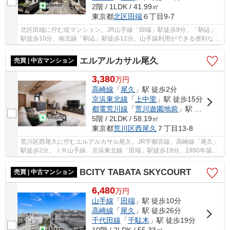
2階 / 1LDK / 41.99㎡
東京都
北区
田端
６丁目9-7
北区田端に佇む堤マンション。JR山手線「田端」駅徒歩9分、「駒込」
駅徒歩10分、南北線「駒込」駅徒歩12分。山手線利用ができる便利なマ
ンションです。周辺にはスーパーやコンビニが点...
エルアルカサル尾久
売買 | 中古マンション
3,380
万
円
高崎線
「
尾久
」駅 徒歩2分
京浜東北線
「
上中里
」駅 徒歩15分
都電荒川線
「
荒川遊園地前
」駅 徒歩6分
5階 / 2LDK / 58.19㎡
東京都
荒川区
西尾久
７丁目13-8
荒川区西尾久に佇むエルアルカサル尾久。JR宇都宮線、高崎線「尾久」
駅徒歩2分。ＪＲ山手線、京浜東北線「田端」駅徒歩19分。1980年築、
鉄筋コンクリート造7階建て、総戸数29戸、敷地...
BCITY TABATA SKYCOURT
売買 | 中古マンション
6,480
万
円
山手線
「
田端
」駅 徒歩10分
高崎線
「
尾久
」駅 徒歩26分
千代田線
「
千駄木
」駅 徒歩19分