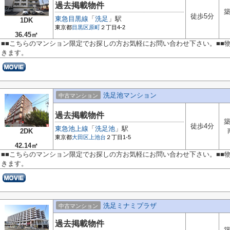
過去掲載物件
築
徒歩5分
東急目黒線
「
洗足
」駅
1DK
東京都
目黒区
原町
２丁目4-2
36.45㎡
■■こちらのマンション限定でお探しの方お気軽にお問い合わせ下さい。■■
きます。
洗足池マンション
中古マンション
過去掲載物件
築
徒歩4分
東急池上線
「
洗足池
」駅
2DK
東京都
大田区
上池台
２丁目1-5
42.14㎡
■■こちらのマンション限定でお探しの方お気軽にお問い合わせ下さい。■■
きます。
洗足ミナミプラザ
中古マンション
過去掲載物件
築