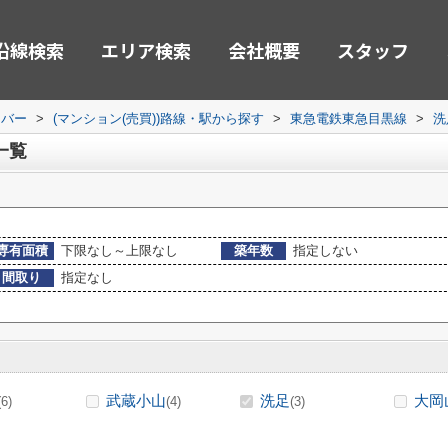
沿線検索
エリア検索
会社概要
スタッフ
ーバー
>
(マンション(売買))路線・駅から探す
>
東急電鉄東急目黒線
>
洗
一覧
専有面積
下限なし～上限なし
築年数
指定しない
間取り
指定なし
武蔵小山
洗足
大岡
(6)
(4)
(3)