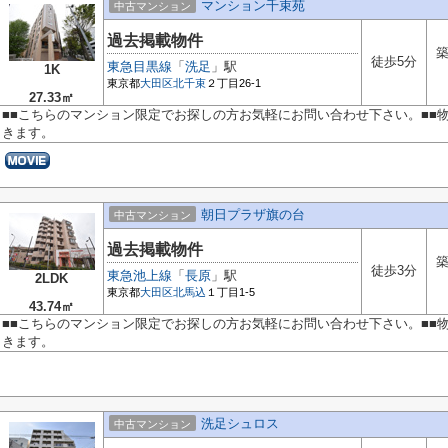
マンション千束苑
中古マンション
過去掲載物件
築
徒歩5分
東急目黒線
「
洗足
」駅
1K
東京都
大田区
北千束
２丁目26-1
27.33㎡
■■こちらのマンション限定でお探しの方お気軽にお問い合わせ下さい。■■
きます。
朝日プラザ旗の台
中古マンション
過去掲載物件
築
徒歩3分
東急池上線
「
長原
」駅
2LDK
東京都
大田区
北馬込
１丁目1-5
43.74㎡
■■こちらのマンション限定でお探しの方お気軽にお問い合わせ下さい。■■
きます。
洗足シュロス
中古マンション