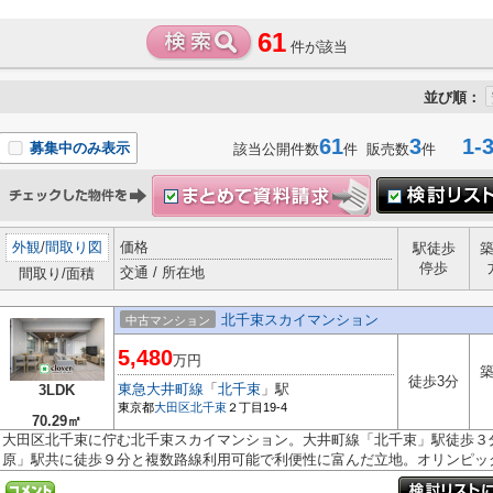
61
件が該当
並び順：
61
3
1-3
募集中のみ表示
該当公開件数
件 販売数
件
外観
/
間取り図
価格
駅徒歩
停歩
交通 / 所在地
間取り/面積
北千束スカイマンション
中古マンション
5,480
万円
築
徒歩3分
東急大井町線
「
北千束
」駅
3LDK
東京都
大田区
北千束
２丁目19-4
70.29㎡
大田区北千束に佇む北千束スカイマンション。大井町線「北千束」駅徒歩３
原」駅共に徒歩９分と複数路線利用可能で利便性に富んだ立地。オリンピック.