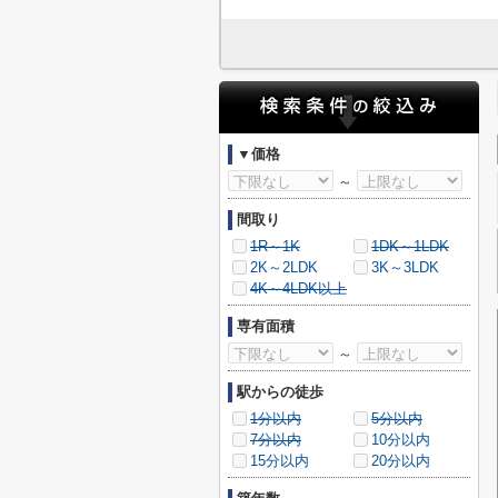
▼価格
～
間取り
1R～1K
1DK～1LDK
2K～2LDK
3K～3LDK
4K～4LDK以上
専有面積
～
駅からの徒歩
1分以内
5分以内
7分以内
10分以内
15分以内
20分以内