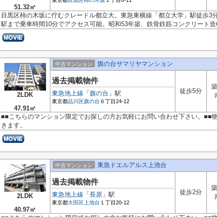
東京都
目黒区
柿の木坂
１丁目6-11
51.32㎡
目黒区柿の木坂に佇むクレードル都立大。東急東横線「都立大学」駅徒歩3
駅まで乗車時間10分でアクセス可能。昭和53年築、鉄骨鉄筋コンクリート造6.
旗の台サマリヤマンション
中古マンション
過去掲載物件
築
徒歩5分
東急池上線
「
旗の台
」駅
2LDK
東京都
品川区
旗の台
６丁目24-12
47.91㎡
■■こちらのマンション限定でお探しの方お気軽にお問い合わせ下さい。■■
きます。
東急ドエルアルス上池台
中古マンション
過去掲載物件
築
徒歩2分
東急池上線
「
長原
」駅
2LDK
東京都
大田区
上池台
１丁目20-12
40.97㎡