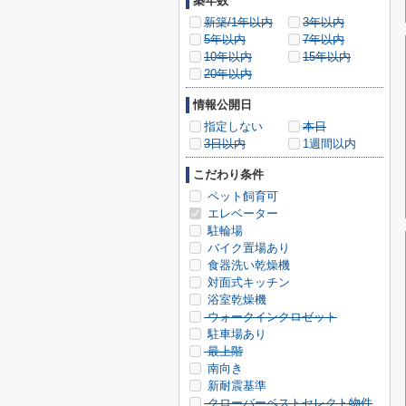
築年数
新築/1年以内
3年以内
5年以内
7年以内
10年以内
15年以内
20年以内
情報公開日
指定しない
本日
3日以内
1週間以内
こだわり条件
ペット飼育可
エレベーター
駐輪場
バイク置場あり
食器洗い乾燥機
対面式キッチン
浴室乾燥機
ウォークインクロゼット
駐車場あり
最上階
南向き
新耐震基準
クローバーベストセレクト物件