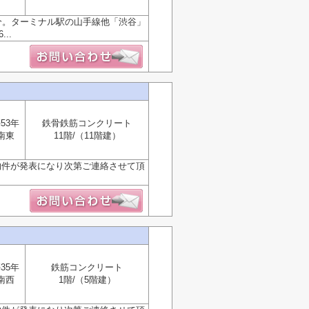
分。ターミナル駅の山手線他「渋谷」
..
53年
鉄骨鉄筋コンクリート
南東
11階/（11階建）
物件が発表になり次第ご連絡させて頂
35年
鉄筋コンクリート
南西
1階/（5階建）