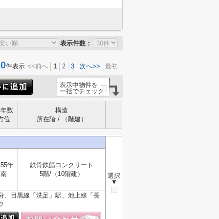
表示件数：
0
件表示
<<前へ
1
2
3
次へ>>
最初
表示中物件を
一括でチェック
築年数
構造
方位
所在階 / （階建）
55年
鉄骨鉄筋コンクリート
南
5階/（10階建）
選択
▼
分、目黒線「洗足」駅、池上線「長
..