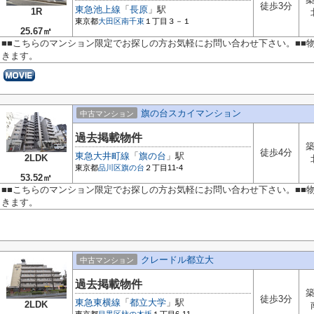
徒歩3分
東急池上線
「
長原
」駅
1R
東京都
大田区
南千束
１丁目３－１
25.67㎡
■■こちらのマンション限定でお探しの方お気軽にお問い合わせ下さい。■■
きます。
旗の台スカイマンション
中古マンション
過去掲載物件
築
徒歩4分
東急大井町線
「
旗の台
」駅
2LDK
東京都
品川区
旗の台
２丁目11-4
53.52㎡
■■こちらのマンション限定でお探しの方お気軽にお問い合わせ下さい。■■
きます。
クレードル都立大
中古マンション
過去掲載物件
築
徒歩3分
東急東横線
「
都立大学
」駅
2LDK