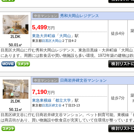
秀和大岡山レジデンス
中古マンション
5,499
万円
築
徒歩4分
東急大井町線
「
大岡山
」駅
2LDK
東京都
目黒区
大岡山
２丁目4-2
50.01㎡
目黒区大岡山に佇む秀和大岡山レジデンス。東急目黒線・大井町線「大岡山
にあります。周囲には飲食店や買い物施設も多い環境。1972年築の建物は鉄筋.
日商岩井碑文谷マンション
中古マンション
7,190
万円
築
徒歩7分
東急東横線
「
都立大学
」駅
2LDK
東京都
目黒区
碑文谷
４丁目23-13
50.11㎡
目黒区碑文谷に佇む日商岩井碑文谷マンション。ペット飼育可能。東横線「
は商店街があり、買い物施設や飲食店が充実していて住環境が整っています。.