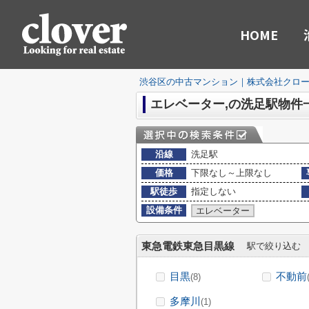
HOME
渋谷区の中古マンション｜株式会社クロ
エレベーター,の洗足駅物件
沿線
洗足駅
価格
下限なし～上限なし
駅徒歩
指定しない
設備条件
エレベーター
東急電鉄東急目黒線
駅で絞り込む
目黒
不動前
(8)
多摩川
(1)